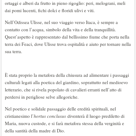
ortaggi e alberi da frutto in pieno rigoglio: peri, melograni, meli
dai pomi lucenti, fichi dolci e floridi ulivi e viti.
Nell’Odissea Ulisse, nel suo viaggio verso Itaca, è sempre a
contatto con l’acqua, simbolo della vita e della tranquillità.
Quest’aspetto è rappresentato dal bellissimo fiume che porta nella
terra dei Feaci, dove Ulisse trova ospitalità e aiuto per tornare nella
sua terra.
È stata proprio la metafora della chiusura ad alimentare i passaggi
culturali legati alla poetica del giardino, soprattutto nel medioevo
letterario, che si rivela popolato di cavalieri erranti nell’atto di
perdersi in perigliose selve allegoriche.
Nel poetico e solidale passaggio delle eredità spirituali, nel
cristianesimo l’
hortus conclusus
diventerà il luogo prediletto di
Maria, nuova custode, e si farà metafora stessa della verginità e
della santità della madre di Dio.