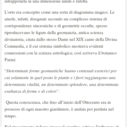
intrappolarla in una dimensione umile e ridotta.
L'orto era concepito come una sorta di diagramma magico. Le
aiuole, infatti, disegnate secondo un complesso sistema di
corrispondenze sincroniche e di geometrie occulte, spesso
riproducevano le figure della geomanzia, antica scienza
divinatoria, citata dallo stesso Dante nel XIX canto della Divina
Commedia, e il cui sistema simbolico mostrava evidenti
connessioni con la scienza astrologica; così scriveva il botanico
Parini:
“
Determinate forme geomantiche
hanno contenuti esoterici per
cui solamente in quel posto le piante e i fiori raggiungono una
determinata vitalità, un determinato splendore, una determinata
esultanza di forme e di colori”.
Questa conoscenza, che fino all’inizio dell’Ottocento era in
possesso di ogni maestro giardiniere, è andata poi perduta nel
tempo.
Nel rinascimento italiano invece il giardino subisce l'influenza di