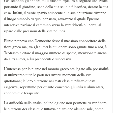
Già secondo gli antichi, fu il filosofo Epicuro a segnare una svolta
portando il giardino, sede della sua scuola filosofica, dentro la sua
casa. Infatti, il verde spazio adiacente alla sua abitazione divenne
il luogo simbolo di quel pensiero, attraverso il quale Epicuro
intendeva rivelare il cammino verso la vera felicità e libertà, al
riparo dalle pressioni della vita politica.
Plinio riteneva che Democrito fosse il massimo conoscitore della
flora greca ma, tra gli autori le cui opere sono giunte fino a noi, è
Teofrasto a citare il maggior numero di specie, menzionate anche
da altri autori, a lui precedenti o successivi.
L’interesse per le piante nel mondo greco era legato alla possibilità
di utilizzarne tutte le parti nei diversi momenti della vita
quotidiana; la loro citazione nei testi classici riflette questa
esigenza, soprattutto per quanto concerne gli utilizzi alimentari,
economici e terapeutici.
La difficoltà delle analisi palinologiche non permette di verificare
le citazioni dei classici; è tuttavia chiaro che alcune isole, come