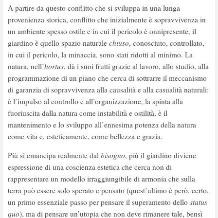
A partire da questo conflitto che si sviluppa in una lunga
provenienza storica, conflitto che inizialmente è sopravvivenza in
un ambiente spesso ostile e in cui il pericolo è onnipresente, il
giardino è quello spazio naturale
chiuso
, conosciuto, controllato,
in cui il pericolo, la minaccia, sono stati ridotti al minimo. La
natura, nell’
hortus
, dà i suoi frutti grazie al lavoro, allo studio, alla
programmazione di un piano che cerca di sottrarre il meccanismo
di garanzia di sopravvivenza alla causalità e alla casualità naturali:
è l’impulso al controllo e all’organizzazione, la spinta alla
fuoriuscita dalla natura come instabilità e ostilità, è il
mantenimento e lo sviluppo all’ennesima potenza della natura
come vita e, esteticamente, come bellezza e grazia.
Più si emancipa realmente dal
bisogno
, più il giardino diviene
espressione di una coscienza estetica che cerca non di
rappresentare un modello irraggiungibile di armonia che sulla
terra può essere solo sperato e pensato (quest’ultimo è però, certo,
un primo essenziale passo per pensare il superamento dello
status
quo
), ma di pensare un’utopia che non deve rimanere tale, bensì