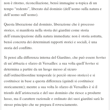
non è ritorno, riconciliazione, bensì immagine u-topica di un
tempo “redento”, liberato dal dominio (dell’uomo sulla natura e
dell’uomo sull’uomo).
Questa liberazione dal dominio, liberazione che è processo
storico, si manifesta nella storia dei giardini come storia
dell’emancipazione dalla natura immediata: non è storia astratta,
bensì concreta dei determinati rapporti storici e sociali, è una
storia del conflitto.
Si pensi alla differenza interna del Giardino, che può essere
hortus
di un’abbazia e sfarzo di Versailles: a sua volta quell’
hortus
si
determina a partire da un luogo messo al sicuro
dall’ordine/disordine temporale (e perciò stesso storico) e si
costituisce in base a questa differenza (quindi si costituisce
storicamente); mentre a sua volta lo sfarzo di Versailles è sì il
trionfo dell’aristocrazia e del suo dominio che riesce a produrre
lusso, ma il carattere razionale e ordinato dei suoi giardini sarà lo
stesso principio che ne prepara il rovesciamento.