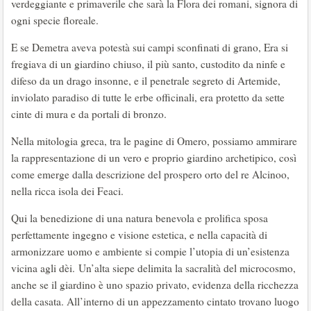
verdeggiante e primaverile che sarà la Flora dei romani, signora di
ogni specie floreale.
E se Demetra aveva potestà sui campi sconfinati di grano, Era si
fregiava di un giardino chiuso, il più santo, custodito da ninfe e
difeso da un drago insonne, e il penetrale segreto di Artemide,
inviolato paradiso di tutte le erbe officinali, era protetto da sette
cinte di mura e da portali di bronzo.
Nella mitologia greca, tra le pagine di Omero, possiamo ammirare
la rappresentazione di un vero e proprio giardino archetipico, così
come emerge dalla descrizione del prospero orto del re Alcinoo,
nella ricca isola dei Feaci.
Qui la benedizione di una natura benevola e prolifica sposa
perfettamente ingegno e visione estetica, e nella capacità di
armonizzare uomo e ambiente si compie l’utopia di un’esistenza
vicina agli dèi. Un’alta siepe delimita la sacralità del microcosmo,
anche se il giardino è uno spazio privato, evidenza della ricchezza
della casata. All’interno di un appezzamento cintato trovano luogo