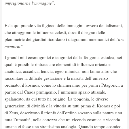
imprigionarne l’immagine
”.
E da qui prende vita il gioco delle immagini, ovvero dei talismani,
che attraggono le influenze celesti, dove il disegno delle
planimetrie dei giardini ricordano i diagrammi mnemonici dell’
ars
memoria”
I grandi miti cosmogonici e teogonici della Teogonia esiodea, nei
quali è possibile rintracciare elementi di influenza orientale
anatolica, accadica, fenicia, egeo-minoica, non fanno altro che
raccontare la difficile gestazione e la nascita dell’universo
ordinato, il kosmos, come lo chiameranno per primi i Pitagorici, a
partire dal Chaos primigenio, l’immenso spazio abissale,
spalancato, da cui tutto ha origine. La teogonia, le diverse
generazioni di divinità e la vittoria su tutti prima di Kronos e poi
di Zeus, descrivono il trionfo dell’ordine sovrano sulla natura e su
tutta l’umanità, nella certezza che tra vicenda cosmica e vicenda
umana ci fosse una strettissima analogia. Quando tempo cosmico,