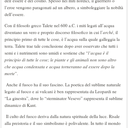
dell’essere e del cosmo. Spesso nei miti nordici, il guerriero o
l’eroe vengono paragonati ad un albero, a simboleggiare la nobiltà
dell’essere.
Con il filosofo greco Talete nel 600 a.C. i miti legati all’acqua
diventano un vero e proprio discorso filosofico in cui l’
arché
, il
principio primo di tutte le cose, è l’acqua sulla quale galleggia la
terra. Talete trae tale conclusione dopo aver osservato che tutti i
semi e i nutrimenti sono umidi e sostiene che “
l’acqua è il
principio di tutte le cose; le piante e gli animali non sono altro
che acqua condensata e acqua torneranno ad essere dopo la
morte
”.
Anche il fuoco ha il suo fascino. La poetica del sublime naturale
legato al fuoco e ai vulcani è ben rappresentata da Leopardi ne
“La ginestra”, dove lo “sterminator Vesevo” rappresenta il sublime
dinamico di Kant.
Il culto del fuoco deriva dalla natura spirituale della luce. Risale
alla preistoria e il suo simbolismo è polivalente. In tutto il mondo