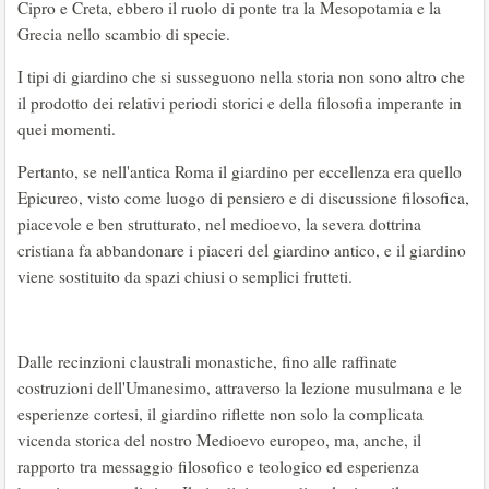
Cipro e Creta, ebbero il ruolo di ponte tra la Mesopotamia e la
Grecia nello scambio di specie.
I tipi di giardino che si susseguono nella storia non sono altro che
il prodotto dei relativi periodi storici e della filosofia imperante in
quei momenti.
Pertanto, se nell'antica Roma il giardino per eccellenza era quello
Epicureo, visto come luogo di pensiero e di discussione filosofica,
piacevole e ben strutturato, nel medioevo, la severa dottrina
cristiana fa abbandonare i piaceri del giardino antico, e il giardino
viene sostituito da spazi chiusi o semplici frutteti.
Dalle recinzioni claustrali monastiche, fino alle raffinate
costruzioni dell'Umanesimo, attraverso la lezione musulmana e le
esperienze cortesi, il giardino riflette non solo la complicata
vicenda storica del nostro Medioevo europeo, ma, anche, il
rapporto tra messaggio filosofico e teologico ed esperienza