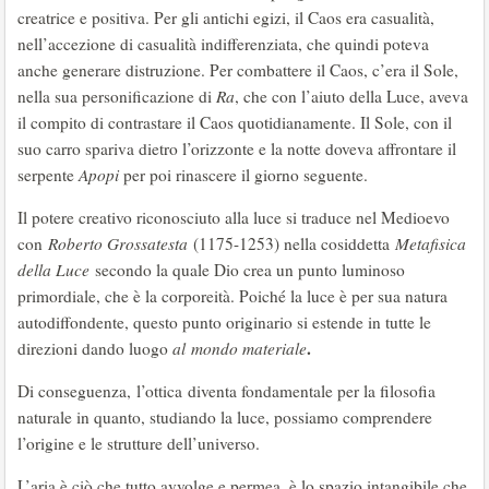
creatrice e positiva. Per gli antichi egizi, il Caos era casualità,
nell’accezione di casualità indifferenziata, che quindi poteva
anche generare distruzione. Per combattere il Caos, c’era il Sole,
nella sua personificazione di
Ra
, che con l’aiuto della Luce, aveva
il compito di contrastare il Caos quotidianamente. Il Sole, con il
suo carro spariva dietro l’orizzonte e la notte doveva affrontare il
serpente
Apopi
per poi rinascere il giorno seguente.
Il potere creativo riconosciuto alla luce si traduce nel Medioevo
con
Roberto Grossatesta
(1175-1253) nella cosiddetta
Metafisica
della Luce
secondo la quale Dio crea un punto luminoso
primordiale, che è la corporeità. Poiché la luce è per sua natura
autodiffondente, questo punto originario si estende in tutte le
.
direzioni dando luogo
al mondo materiale
Di conseguenza, l’ottica diventa fondamentale per la filosofia
naturale in quanto, studiando la luce, possiamo comprendere
l’origine e le strutture dell’universo.
L’aria è ciò che tutto avvolge e permea, è lo spazio intangibile che