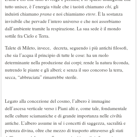
tutto unisce, è l’energia vitale che i taoisti chiamano
chi
, gli
induisti chiamano
prana
e noi chiamiamo
etere
. È la sostanza
invisibile che pervade l’intero universo e che noi assorbiamo
dall’ambiente tramite la respirazione. La sua sede è il mondo
sottile fra Cielo e Terra.
Talete di Mileto, invece, decreta, seguendo i più antichi filosofi,
che sia l’acqua il principio di tutte le cose: ha un ruolo
determinante nella produzione dai corpi; rende la natura feconda,
nutrendo le piante e gli alberi; e senza il suo concorso la terra,
secca, “abbruciata” rimarrebbe sterile.
Legato alla concezione del cosmo, l’albero è immagine
dell’ascesa verticale verso i Piani alti e, come tale, fondamentale
nelle culture sciamaniche e di grande importanza nelle civiltà
antiche. L’albero assume in sé i concetti di saggezza, sacralità e
potenza divina, oltre che mezzo di trasporto attraverso gli stati