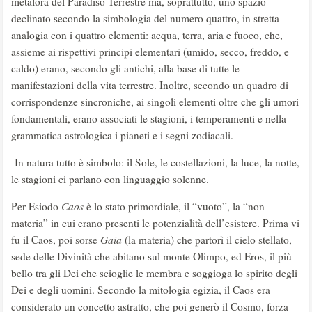
metafora del Paradiso Terrestre ma, soprattutto, uno spazio
declinato secondo la simbologia del numero quattro, in stretta
analogia con i quattro elementi: acqua, terra, aria e fuoco, che,
assieme ai rispettivi principi elementari (umido, secco, freddo, e
caldo) erano, secondo gli antichi, alla base di tutte le
manifestazioni della vita terrestre. Inoltre, secondo un quadro di
corrispondenze sincroniche, ai singoli elementi oltre che gli umori
fondamentali, erano associati le stagioni, i temperamenti e nella
grammatica astrologica i pianeti e i segni zodiacali.
In natura tutto è simbolo: il Sole, le costellazioni, la luce, la notte,
le stagioni ci parlano con linguaggio solenne.
Per Esiodo
Caos
è lo stato primordiale, il “vuoto”, la “non
materia” in cui erano presenti le potenzialità dell’esistere. Prima vi
fu il Caos, poi sorse
Gaia
(la materia) che partorì il cielo stellato,
sede delle Divinità che abitano sul monte Olimpo, ed Eros, il più
bello tra gli Dei che scioglie le membra e soggioga lo spirito degli
Dei e degli uomini. Secondo la mitologia egizia, il Caos era
considerato un concetto astratto, che poi generò il Cosmo, forza