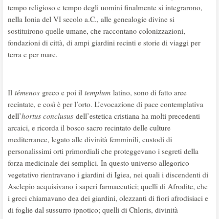
tempo religioso e tempo degli uomini finalmente si integrarono,
nella Ionia del VI secolo a.C., alle genealogie divine si
sostituirono quelle umane, che raccontano colonizzazioni,
fondazioni di città, di ampi giardini recinti e storie di viaggi per
terra e per mare.
Il
témenos
greco e poi il
templum
latino, sono di fatto aree
recintate, e così è per l’orto. L’evocazione di pace contemplativa
dell’
hortus conclusus
dell’estetica cristiana ha molti precedenti
arcaici, e ricorda il bosco sacro recintato delle culture
mediterranee, legato alle divinità femminili, custodi di
personalissimi orti primordiali che proteggevano i segreti della
forza medicinale dei semplici. In questo universo allegorico
vegetativo rientravano i giardini di Igiea, nei quali i discendenti di
Asclepio acquisivano i saperi farmaceutici; quelli di Afrodite, che
i greci chiamavano dea dei giardini, olezzanti di fiori afrodisiaci e
di foglie dal sussurro ipnotico; quelli di Chloris, divinità