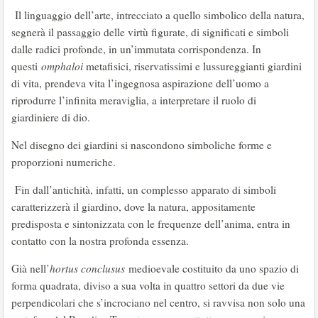
Il linguaggio dell’arte, intrecciato a quello simbolico della natura,
segnerà il passaggio delle virtù figurate, di significati e simboli
dalle radici profonde, in un’immutata corrispondenza. In
questi
omphaloi
metafisici, riservatissimi e lussureggianti giardini
di vita, prendeva vita l’ingegnosa aspirazione dell’uomo a
riprodurre l’infinita meraviglia, a interpretare il ruolo di
giardiniere di dio.
Nel disegno dei giardini si nascondono simboliche forme e
proporzioni numeriche.
Fin dall’antichità, infatti, un complesso apparato di simboli
caratterizzerà il giardino, dove la natura, appositamente
predisposta e sintonizzata con le frequenze dell’anima, entra in
contatto con la nostra profonda essenza.
Già nell’
hortus conclusus
medioevale costituito da uno spazio di
forma quadrata, diviso a sua volta in quattro settori da due vie
perpendicolari che s’incrociano nel centro, si ravvisa non solo una