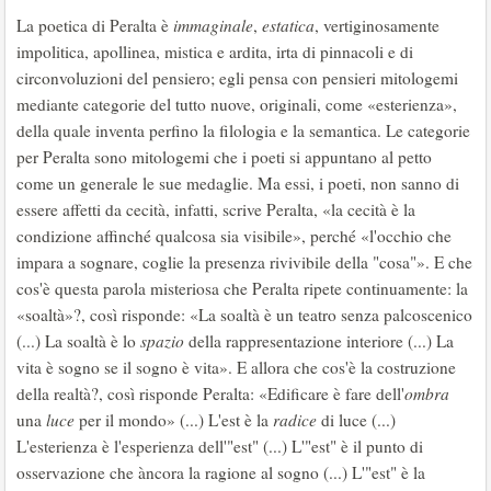
La poetica di Peralta è
immaginale
,
estatica
, vertiginosamente
impolitica, apollinea, mistica e ardita, irta di pinnacoli e di
circonvoluzioni del pensiero; egli pensa con pensieri mitologemi
mediante categorie del tutto nuove, originali, come «esterienza»,
della quale inventa perfino la filologia e la semantica. Le categorie
per Peralta sono mitologemi che i poeti si appuntano al petto
come un generale le sue medaglie. Ma essi, i poeti, non sanno di
essere affetti da cecità, infatti, scrive Peralta, «la cecità è la
condizione affinché qualcosa sia visibile», perché «l'occhio che
impara a sognare, coglie la presenza rivivibile della "cosa"». E che
cos'è questa parola misteriosa che Peralta ripete continuamente: la
«soaltà»?, così risponde: «La soaltà è un teatro senza palcoscenico
(...) La soaltà è lo
spazio
della rappresentazione interiore (...) La
vita è sogno se il sogno è vita». E allora che cos'è la costruzione
della realtà?, così risponde Peralta: «Edificare è fare dell'
ombra
una
luce
per il mondo» (...) L'est è la
radice
di luce (...)
L'esterienza è l'esperienza dell'"est" (...) L'"est" è il punto di
osservazione che àncora la ragione al sogno (...) L'"est" è la