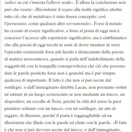
radice
su cui s'innesta l'
albero
soale». E allora la conclusione non
può che essere: «Ricondurre il
sogno
alla realtà significa abolire
tutto ciò che di metafisico è stato finora concepito: così
l'
iperuranio
, come qualsiasi altro
sovramondo
». Forse il mondo
ha cessato di essere significativo, e forse al poeta di oggi non è
concesso l’accesso alle esperienze significative, ma è emblematico
che alla poesia di oggi tocchi in sorte di dover stendere in versi
l'epicedio esistenziale forse più lucido e disincantato della poesia
di matrice novecentesca, quando si parla dell’indebolimento della
soggettività con la tranquilla consapevolezza che ciò che possono
dare le parole poetiche forse non è granché ma è pur sempre
qualcosa di importante. Il fatto è che non si può uscire dal
sortilegio, o dall’immaginario direbbe Lacan, non possiamo sortire
né entrare in un luogo sconosciuto se non mediante un trucco, un
dispositivo, un cavallo di Troia, perché la città del senso la puoi
prendere soltanto con un trucco, con un sortilegio, un atto di
raggiro, di illusione, perché il poeta è ragguagliabile ad un
illusionista che illude con le parole ed elude con le parole. «Il fatto
è che non si può davvero uscire dal trucco, o dall’immaginario,