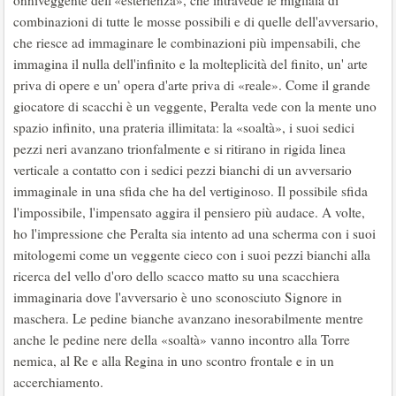
onniveggente dell'«esterienza», che intravede le migliaia di
combinazioni di tutte le mosse possibili e di quelle dell'avversario,
che riesce ad immaginare le combinazioni più impensabili, che
immagina il nulla dell'infinito e la molteplicità del finito, un' arte
priva di opere e un' opera d'arte priva di «reale». Come il grande
giocatore di scacchi è un veggente, Peralta vede con la mente uno
spazio infinito, una prateria illimitata: la «soaltà», i suoi sedici
pezzi neri avanzano trionfalmente e si ritirano in rigida linea
verticale a contatto con i sedici pezzi bianchi di un avversario
immaginale in una sfida che ha del vertiginoso. Il possibile sfida
l'impossibile, l'impensato aggira il pensiero più audace. A volte,
ho l'impressione che Peralta sia intento ad una scherma con i suoi
mitologemi come un veggente cieco con i suoi pezzi bianchi alla
ricerca del vello d'oro dello scacco matto su una scacchiera
immaginaria dove l'avversario è uno sconosciuto Signore in
maschera. Le pedine bianche avanzano inesorabilmente mentre
anche le pedine nere della «soaltà» vanno incontro alla Torre
nemica, al Re e alla Regina in uno scontro frontale e in un
accerchiamento.