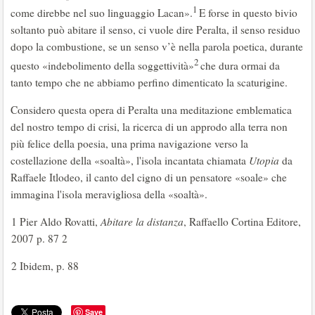
1
come direbbe nel suo linguaggio Lacan».
E forse in questo bivio
soltanto può abitare il senso, ci vuole dire Peralta, il senso residuo
dopo la combustione, se un senso v’è nella parola poetica, durante
2
questo «indebolimento della soggettività»
che dura ormai da
tanto tempo che ne abbiamo perfino dimenticato la scaturigine.
Considero questa opera di Peralta una meditazione emblematica
del nostro tempo di crisi, la ricerca di un approdo alla terra non
più felice della poesia, una prima navigazione verso la
costellazione della «soaltà», l'isola incantata chiamata
Utopia
da
Raffaele Itlodeo, il canto del cigno di un pensatore «soale» che
immagina l'isola meravigliosa della «soaltà».
1 Pier Aldo Rovatti,
Abitare la distanza
, Raffaello Cortina Editore,
2007 p. 87 2
2 Ibidem, p. 88
Save