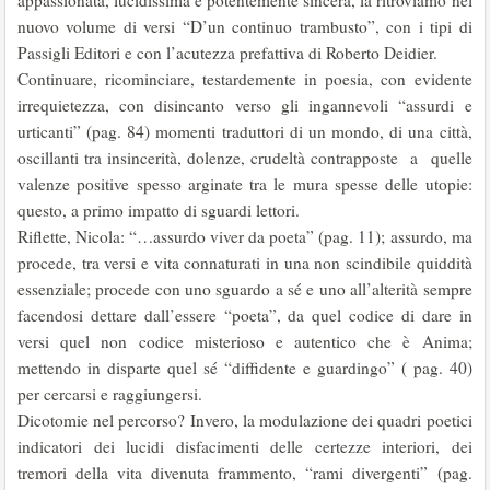
appassionata, lucidissima e potentemente sincera, la ritroviamo nel
nuovo volume di versi “D’un continuo trambusto”, con i tipi di
Passigli Editori e con l’acutezza prefattiva di Roberto Deidier.
Continuare, ricominciare, testardemente in poesia, con evidente
irrequietezza, con disincanto verso gli ingannevoli “assurdi e
urticanti” (pag. 84) momenti traduttori di un mondo, di una città,
oscillanti tra insincerità, dolenze, crudeltà contrapposte a quelle
valenze positive spesso arginate tra le mura spesse delle utopie:
questo, a primo impatto di sguardi lettori.
Riflette, Nicola: “…assurdo viver da poeta” (pag. 11); assurdo, ma
procede, tra versi e vita connaturati in una non scindibile quiddità
essenziale; procede con uno sguardo a sé e uno all’alterità sempre
facendosi dettare dall’essere “poeta”, da quel codice di dare in
versi quel non codice misterioso e autentico che è Anima;
mettendo in disparte quel sé “diffidente e guardingo” ( pag. 40)
per cercarsi e raggiungersi.
Dicotomie nel percorso? Invero, la modulazione dei quadri poetici
indicatori dei lucidi disfacimenti delle certezze interiori, dei
tremori della vita divenuta frammento, “rami divergenti” (pag.