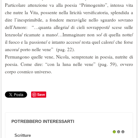
Particolare attenzione va alla poesia “Primogenito”, intensa vita
che nutre la Vita, possente nella liricità versificatoria, splendida a
dire l’inesprimibile, a fondere meraviglie nello sguardo sovrano
dell’Amore: “…quanta allegria/ di cieli sovrapposti/ scese sulle
lenzuola/ ricamate a mano/…Immaginare non so/ di quella notte/
il fuoco e la passione/ e intanto acceso/ resta quel calore/ che forse
ancora/ porto nelle vene” (pag. 22).
Permangono quelle vene, Nicola, semprenate in poesia, nutrite di
poesia. Come dire: “con la luna nelle vene” (pag. 59), ovvero
corpo cosmico universo.
Save
POTREBBERO INTERESSARTI
Scritture
1
2
3