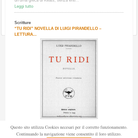
un’urna greca di Keats, senza entr...
Leggi tutto
Scritture
“TU RIDI” NOVELLA DI LUIGI PIRANDELLO –
LETTURA...
Scritto da
Redazione Culturelite
Questo sito utilizza Cookies necesari per il corretto funzionamento.
Pubblicata nel 1912 sul «Corriere della sera», la novella Tu
Continuando la navigazione viene consentito il loro utilizzo.
ridi fu successivamente inserita nella ...