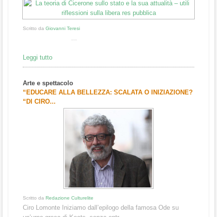
Scritto da
Giovanni Teresi
...
Leggi tutto
Arte e spettacolo
“EDUCARE ALLA BELLEZZA: SCALATA O INIZIAZIONE?
“DI CIRO...
Scritto da
Redazione Culturelite
Ciro Lomonte Iniziamo dall’epilogo della famosa Ode su