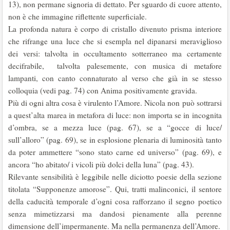
13), non permane signoria di dettato. Per sguardo di cuore attento,
non è che immagine riflettente superficiale.
La profonda natura è corpo di cristallo divenuto prisma interiore
che rifrange una luce che si esempla nel dipanarsi meraviglioso
dei versi: talvolta in occultamento sotterraneo ma certamente
decifrabile, talvolta palesemente, con musica di metafore
lampanti, con canto connaturato al verso che già in se stesso
colloquia (vedi pag. 74) con Anima positivamente gravida.
Più di ogni altra cosa è virulento l’Amore. Nicola non può sottrarsi
a quest’alta marea in metafora di luce: non importa se in incognita
d’ombra, se a mezza luce (pag. 67), se a “gocce di luce/
sull’alloro” (pag. 69), se in esplosione plenaria di luminosità tanto
da poter ammettere “sono stato carne ed universo” (pag. 69), e
ancora “ho abitato/ i vicoli più dolci della luna” (pag. 43).
Rilevante sensibilità è leggibile nelle diciotto poesie della sezione
titolata “Supponenze amorose”. Qui, tratti malinconici, il sentore
della caducità temporale d’ogni cosa rafforzano il segno poetico
senza mimetizzarsi ma dandosi pienamente alla perenne
dimensione dell’impermanente. Ma nella permanenza dell’Amore.