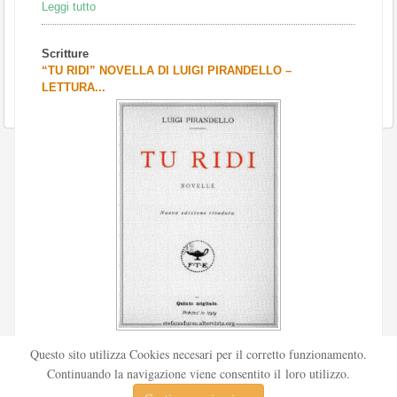
Leggi tutto
Scritture
“TU RIDI” NOVELLA DI LUIGI PIRANDELLO –
LETTURA...
Scritto da
Redazione Culturelite
Questo sito utilizza Cookies necesari per il corretto funzionamento.
Pubblicata nel 1912 sul «Corriere della sera», la novella Tu
Continuando la navigazione viene consentito il loro utilizzo.
ridi fu successivamente inserita nella ...