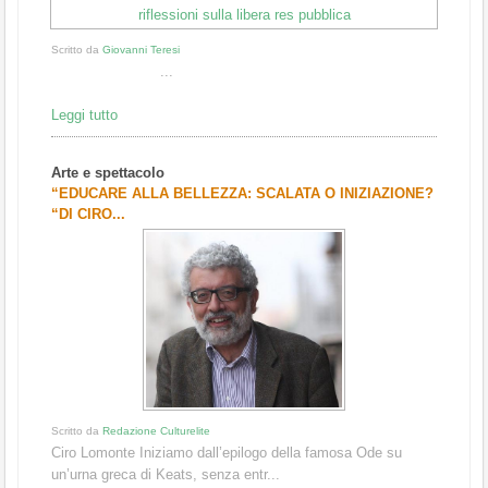
Scritto da
Giovanni Teresi
...
Leggi tutto
Arte e spettacolo
“EDUCARE ALLA BELLEZZA: SCALATA O INIZIAZIONE?
“DI CIRO...
Scritto da
Redazione Culturelite
Ciro Lomonte Iniziamo dall’epilogo della famosa Ode su
un’urna greca di Keats, senza entr...