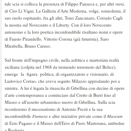
tale scia si colloca la presenza di Filippo Panseca e, per altri versi,
di Ciro Li Vigni. La Galleria d'Arte Moderna, volge, sonnolenta, il
suo ruolo ospitando, fra gli altri, Tono Zancanaro, Corrado Cagli
la mostra sul Novecento e il Liberty. Con il loro Novecento
autonomo e la loro poetica inconfondibile risaltano nomi e opere
di Fausto Pirandello, Vittorio Corona (già futurista), Saro
Mirabella, Bruno Caruso.
Sul fronte dell'impegno civile, nella asfittica e martoriata realtà
siciliana (colpita nel 1968 da tremendo terremoto del Belice),
emerge la figura politica, di organizzatore e visionario, di
Ludovico Corrao, che aveva seguito Milazzo approdando poi a
sinistra. A lui é legata la rinascita di Gibellina con decine di opere
d'arte contemporanea a cominciare dal Cretto di Burri fino al
Museo e all'assetto urbanistico nuovo di Gibellina. Sulla scia
ricorderemo il mecenatismo di Antonio Presti e la sua
inconfondibile
Fiumara
e altre iniziative private come il
Museum
di Ezio Pagano e il Museo dell'Eros di Piero Martorana, ambedue
a Bagheria.