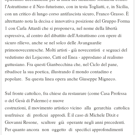
l'Astrattismo e il Neo-futurismo, con in testa Togliatti, e, in Sicilia,
con un critico di lungo corso antifascista sicuro, Franco Grasso. È
altrettanto nota la decisa e innovativa posizione del Gruppo Forma
1 con Carla Attardi che si proponeva, nel nome della libertà
espressiva, al centro del dibattito dell'Astrattismo con opere di
sicuro rilievo, anche se nel solco delle Avanguardie
primonovecentesche. Molti artisti - già novecentisti e seguaci del
vedutismo dei Lojacono, Catti ed Enea - approdano al realismo
guttusiano. Fra questi Gianbecchina che, nel Ciclo del pane,
ribadisce la sua poetica, illustrando il mondo contadino e
popolare. Su questa linea opera anche Giuseppe Migneco.
Sul fronte cattolico, fra chiese da restaurare (come Casa Professa
o del Gesù di Palermo) e nuove
costruzioni, il movimento artistico vicino alla gerarchia cattolica
usufruisce di proficui approdi. È il caso di Michele Dixit e
Giovanni Rosone, scultore già operante negli anni precedenti.
Per quanto ancora non oggetto di specifici approfondimenti