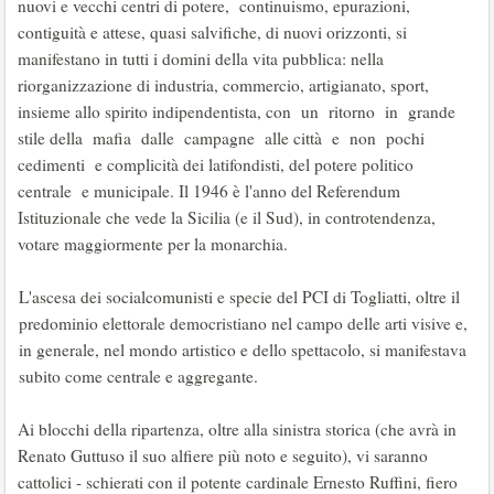
nuovi e vecchi centri di potere, continuismo, epurazioni,
contiguità e attese, quasi salvifiche, di nuovi orizzonti, si
manifestano in tutti i domini della vita pubblica: nella
riorganizzazione di industria, commercio, artigianato, sport,
insieme allo spirito indipendentista, con un ritorno in grande
stile della mafia dalle campagne alle città e non pochi
cedimenti e complicità dei latifondisti, del potere politico
centrale e municipale. Il 1946 è l'anno del Referendum
Istituzionale che vede la Sicilia (e il Sud), in controtendenza,
votare maggiormente per la monarchia.
L'ascesa dei socialcomunisti e specie del PCI di Togliatti, oltre il
predominio elettorale democristiano nel campo delle arti visive e,
in generale, nel mondo artistico e dello spettacolo, si manifestava
subito come centrale e aggregante.
Ai blocchi della ripartenza, oltre alla sinistra storica (che avrà in
Renato Guttuso il suo alfiere più noto e seguito), vi saranno
cattolici - schierati con il potente cardinale Ernesto Ruffini, fiero