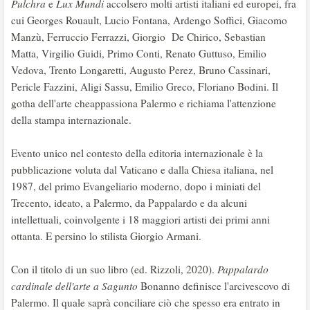
Pulchra
e
Lux Mundi
accolsero molti artisti italiani ed europei, fra
cui Georges Rouault, Lucio Fontana, Ardengo Soffici, Giacomo
Manzù, Ferruccio Ferrazzi, Giorgio De Chirico, Sebastian
Matta, Virgilio Guidi, Primo Conti, Renato Guttuso, Emilio
Vedova, Trento Longaretti, Augusto Perez, Bruno Cassinari,
Pericle Fazzini, Aligi Sassu, Emilio Greco, Floriano Bodini. Il
gotha dell'arte cheappassiona Palermo e richiama l'attenzione
della stampa internazionale.
Evento unico nel contesto della editoria internazionale è la
pubblicazione voluta dal Vaticano e dalla Chiesa italiana, nel
1987, del primo Evangeliario moderno, dopo i miniati del
Trecento, ideato, a Palermo, da Pappalardo e da alcuni
intellettuali, coinvolgente i 18 maggiori artisti dei primi anni
ottanta. E persino lo stilista Giorgio Armani.
Con il titolo di un suo libro (ed. Rizzoli, 2020).
Pappalardo
cardinale dell'arte a Sagunto
Bonanno definisce l'arcivescovo di
Palermo. Il quale saprà conciliare ciò che spesso era entrato in