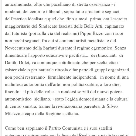
anticomunista, oltre che pacelliano di stretta osservanza - i
moderati del centro e i liberali, soprattutto crociani e seguaci
dell'estetica idealista e quel che, fino a mesi prima, era l'esercito
maggioritario del Sindacato fascista delle Belle Arti, capitanato
dal futurista (poi sulla via del realismo) Pippo Rizzo con i suoi
non pochi seguaci, fra cui si contano artisti metafisici e del
Novecentismo della Sarfatti durante il regime egemonico. Senza
dimenticare l'apporto educativo e pacifista... dei braccianti di
Danilo Dolci, va comunque sottolineato che per scelta etico-
esistenziale o per naturale ritrosia e far parte di gruppi organizzati,
non pochi resteranno formalmente indipendenti, in nome di una
malintesa autonomia dell'arte non politicizzabile, a loro dire,
finendo - il più·delle volte - a rendersi servili del nuovo potere
autonomistico siciliano, · sotto l'egida democristiana e la cultura
di centro sinistra, tranne la rivoluzionaria parentesi di Silvio
Milazzo a capo della Regione siciliana.
Come ben sappiamo il Partito Comunista e i suoi satelliti
opteranno decisamente per la linea del Realismo socialista contro