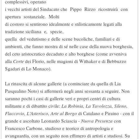
complessivi, operano
i vecchi artisti del Sindacato che Pippo Rizzo ricostruirà con
apertura sostanziale. Molti
di costoro si sentirono idealmente e stilisticamente legati alla
tradizione siciliana e, specie,
quella del vedutismo e delle scene bucoliche, familiari e di
ambienti, che fanno mostra di sé nelle case della nuova borghesia,
del ceto aristocratico decaduto e alto borghese (come avveniva
alla
Corte
dei Florio, nelle magioni di Withaker e di Bebbuzzo
Sgadari di Lo Monaco).
La rinascita di alcune gallerie (a cominciare da quella di Lia
Pasqualino Noto) si affermerà negli anni sessanta a seguire. Non
saranno pochi i casi di gallerie veri e propri centri di cultura
militante e di dibattito civile:
La Robinia, La Tavolozza, Sileno,
Flaccovio, L'Asterisco, Arte al Borgo
di Catalano e Piraino - con il
grande e ascoltato Leonardo Sciascia -
Nuova Presenza
con
Francesco Carbone, studioso e teorico di antropologia e
avanguardia, con un seguito non effimero di artisti e studiosi. Su