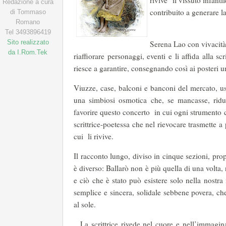
rivive il vissuto infant
Redazione a cura
contribuito a gen
di Tommaso
Romano
Tel 3493896419
Sito realizzato
Serena Lao con vivacità
da I.Rom.Tek
riaffiorare personaggi, eventi e li affida alla sc
riesce a garantire, consegnando così ai posteri 
Viuzze, case, balconi e banconi del mercato, us
una simbiosi osmotica che, se mancasse, ridu
favorire questo concerto in cui ogni strumento c
scrittrice-poetessa che nel rievocare trasmette 
cui li rivi
Il racconto lungo, diviso in cinque sezioni, pr
è diverso: Ballarò non è più quella di una volta
e ciò che è stato può esistere solo nella nostr
semplice e sincera, solidale sebbene povera, ch
al sole.
La scrittrice rivede nel cuore e nell’immagina