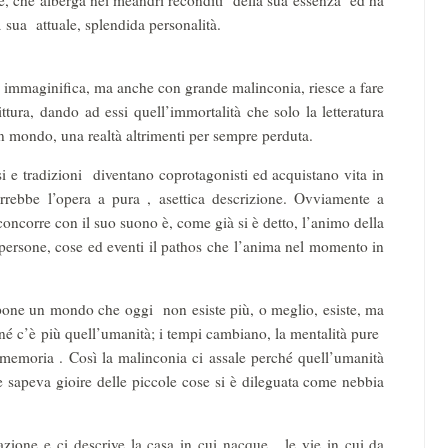
ile, che alberga nei meandri reconditi della sua essenza ed ha
erare la sua attuale, splendida personalità.
 immaginifica, ma anche con grande malinconia, riesce a fare
rittura, dando ad essi quell’immortalità che solo la letteratura
un mondo, una realtà altrimenti per sempre perduta.
i e tradizioni diventano coprotagonisti ed acquistano vita in
rrebbe l’opera a pura , asettica descrizione. Ovviamente a
oncorre con il suo suono è, come già si è detto, l’animo della
a persone, cose ed eventi il pathos che l’anima nel momento in
ve.
opone un mondo che oggi non esiste più, o meglio, esiste, ma
, né c’è più quell’umanità; i tempi cambiano, la mentalità pure
a memoria . Così la malinconia ci assale perché quell’umanità
e sapeva gioire delle piccole cose si è dileguata come nebbia
zione e ci descrive la casa in cui nacque, le vie in cui da