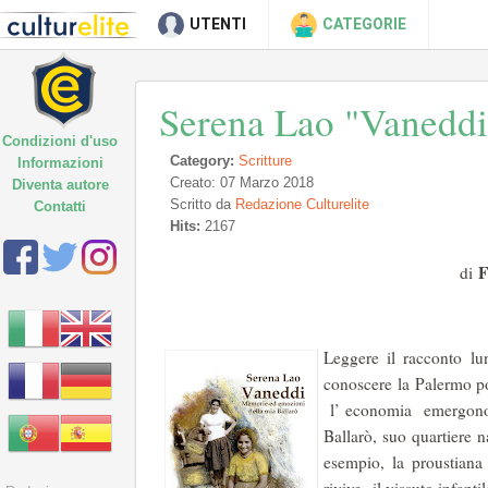
UTENTI
CATEGORIE
Serena Lao "Vaneddi
Condizioni d'uso
Category:
Scritture
Informazioni
Creato: 07 Marzo 2018
Diventa autore
Scritto da
Redazione Culturelite
Contatti
Hits:
2167
F
di
Leggere il racconto l
conoscere la Palermo pop
l’ economia emergono c
Ballarò, suo quartiere 
esempio, la proustiana 