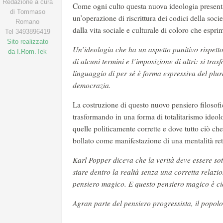
Redazione a cura
Come ogni culto questa nuova ideologia presenta
di Tommaso
un’operazione di riscrittura dei codici della soci
Romano
dalla vita sociale e culturale di coloro che esp
Tel 3493896419
Sito realizzato
Un’ideologia che ha un aspetto punitivo rispetto
da I.Rom.Tek
di alcuni termini e l’imposizione di altri: si tra
linguaggio di per sé è forma espressiva del plur
democrazia.
La costruzione di questo nuovo pensiero filosofi
trasformando in una forma di totalitarismo ide
quelle politicamente corrette e dove tutto ciò c
bollato come manifestazione di una mentalità r
Karl Popper diceva che la verità deve essere sot
stare dentro la realtà senza una corretta relazi
pensiero magico. E questo pensiero magico è c
Agran parte del pensiero progressista, il popolo