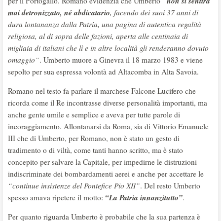
non si sentirà
per il Portogallo. Romano evidenzia che Umberto
“
mai detronizzato, né abdicatario
, facendo dei suoi 37 anni di
dura lontananza dalla Patria, una pagina di autentica regalità
religiosa, al di sopra delle fazioni, aperta alle centinaia di
migliaia di italiani che lì e in altre località gli renderanno dovuto
omaggio”
. Umberto muore a Ginevra il 18 marzo 1983 e viene
sepolto per sua espressa volontà ad Altacomba in Alta Savoia.
Romano nel testo fa parlare il marchese Falcone Lucifero che
ricorda come il Re incontrasse diverse personalità importanti, ma
anche gente umile e semplice e aveva per tutte parole di
incoraggiamento. Allontanarsi da Roma, sia di Vittorio Emanuele
III che di Umberto, per Romano, non è stato un gesto di
tradimento o di viltà, come tanti hanno scritto, ma è stato
concepito per salvare la Capitale, per impedirne le distruzioni
indiscriminate dei bombardamenti aerei e anche per accettare le
“continue insistenze del Pontefice Pio XII”
. Del resto Umberto
“La Patria innanzitutto”
spesso amava ripetere il motto:
.
Per quanto riguarda Umberto è probabile che la sua partenza è