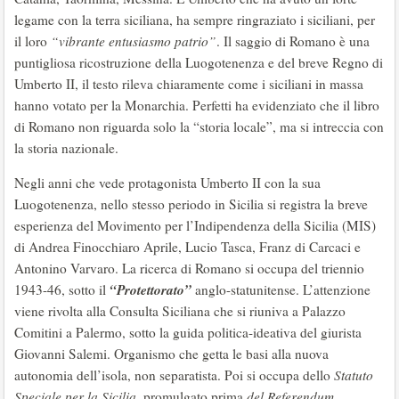
legame con la terra siciliana, ha sempre ringraziato i siciliani, per
il loro
“vibrante entusiasmo patrio”
. Il saggio di Romano è una
puntigliosa ricostruzione della Luogotenenza e del breve Regno di
Umberto II, il testo rileva chiaramente come i siciliani in massa
hanno votato per la Monarchia. Perfetti ha evidenziato che il libro
di Romano non riguarda solo la “storia locale”, ma si intreccia con
la storia nazionale.
Negli anni che vede protagonista Umberto II con la sua
Luogotenenza, nello stesso periodo in Sicilia si registra la breve
esperienza del Movimento per l’Indipendenza della Sicilia (MIS)
di Andrea Finocchiaro Aprile, Lucio Tasca, Franz di Carcaci e
Antonino Varvaro. La ricerca di Romano si occupa del triennio
“Protettorato”
1943-46, sotto il
anglo-statunitense. L’attenzione
viene rivolta alla Consulta Siciliana che si riuniva a Palazzo
Comitini a Palermo, sotto la guida politica-ideativa del giurista
Giovanni Salemi. Organismo che getta le basi alla nuova
autonomia dell’isola, non separatista. Poi si occupa dello
Statuto
Speciale per la Sicilia
, promulgato prima
del Referendum