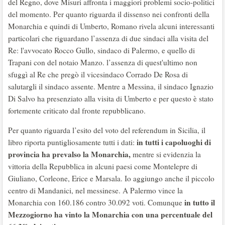
del Regno, dove Misuri affronta i maggiori problemi socio-politici
del momento. Per quanto riguarda il dissenso nei confronti della
Monarchia e quindi di Umberto, Romano rivela alcuni interessanti
particolari che riguardano l’assenza di due sindaci alla visita del
Re: l'avvocato Rocco Gullo, sindaco di Palermo, e quello di
Trapani con del notaio Manzo. l’assenza di quest'ultimo non
sfuggì al Re che pregò il vicesindaco Corrado De Rosa di
salutargli il sindaco assente. Mentre a Messina, il sindaco Ignazio
Di Salvo ha presenziato alla visita di Umberto e per questo è stato
fortemente criticato dal fronte repubblicano.
Per quanto riguarda l’esito del voto del referendum in Sicilia, il
in tutti i capoluoghi di
libro riporta puntigliosamente tutti i dati:
provincia ha prevalso la Monarchia,
mentre si evidenzia la
vittoria della Repubblica in alcuni paesi come Montelepre di
Giuliano, Corleone, Erice e Marsala. Io aggiungo anche il piccolo
centro di Mandanici, nel messinese. A Palermo vince la
in tutto il
Monarchia con 160.186 contro 30.092 voti. Comunque
Mezzogiorno ha vinto la Monarchia con una percentuale del