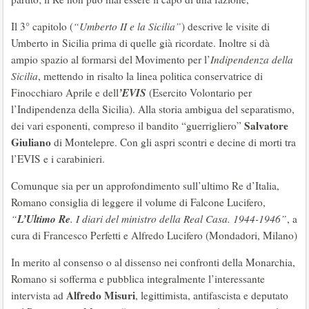
Il 3° capitolo (
“Umberto II e la Sicilia”
) descrive le visite di
Umberto in Sicilia prima di quelle già ricordate. Inoltre si dà
ampio spazio al formarsi del Movimento per l’
Indipendenza della
Sicilia
, mettendo in risalto la linea politica conservatrice di
’EVIS
Finocchiaro Aprile e dell
(Esercito Volontario per
l’Indipendenza della Sicilia). Alla storia ambigua del separatismo,
Salvatore
dei vari esponenti, compreso il bandito “guerrigliero”
Giuliano
di Montelepre. Con gli aspri scontri e decine di morti tra
l’EVIS e i carabinieri.
Comunque sia per un approfondimento sull’ultimo Re d’Italia,
Romano consiglia di leggere il volume di Falcone Lucifero,
L’Ultimo Re
“
. I diari del ministro della Real Casa. 1944-1946”
, a
cura di Francesco Perfetti e Alfredo Lucifero (Mondadori, Milano)
In merito al consenso o al dissenso nei confronti della Monarchia,
Romano si sofferma e pubblica integralmente l’interessante
Alfredo Misuri
intervista ad
, legittimista, antifascista e deputato