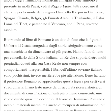
ancora oggi l’istituzione monarchica magari come simbolo è
Regno Unito
presente in molti Paesi, vedi il
, tutti ricordano il
clamore per la morte della regina Elisabetta II e poi in Giappone,
Spagna, Olanda, Belgio, gli Emirati Arabi, la Thailandia, il Dalai
Lama del Tibet, e perché no il Vaticano, con il Papa, sovrano
assoluto.
Ritornando al libro di Romano è un dato di fatto che la figura di
Umberto II è stata congedata dagli storici sbrigativamente come
una macchietta da dimenticare al più presto. Hanno fatto di tutto
per cancellarlo dalla Storia italiana, un Re che si porta dietro molti
pregiudizi dovuti alla sua Casa Reale non sempre con
comportamenti irreprensibili. I libri dell'ultimo sovrano italiano
sono pochissimi, invece meriterebbe più attenzione. Bene ha fatto
il professore Romano ad approfondire questa figura per certi versi
straordinaria. Il suo testo nasce da un'accurata ricerca storica di
documenti, di consultazione di testi più o meno conosciuti, uno
studio durato quasi un decennio. Il lavoro di Tommaso Romano è
ricco di materiali inediti, ma anche di recuperi di informazioni più
o meno volutamente dimenticati. Il saggio di Romano, scrive lo