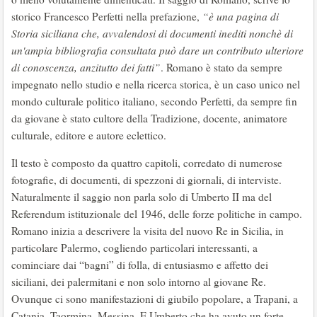
storico Francesco Perfetti nella prefazione,
“è una pagina di
Storia siciliana che, avvalendosi di documenti inediti nonchè di
un'ampia bibliografia consultata può dare un contributo ulteriore
di conoscenza, anzitutto dei fatti”
. Romano è stato da sempre
impegnato nello studio e nella ricerca storica, è un caso unico nel
mondo culturale politico italiano, secondo Perfetti, da sempre fin
da giovane è stato cultore della Tradizione, docente, animatore
culturale, editore e autore eclettico.
Il testo è composto da quattro capitoli, corredato di numerose
fotografie, di documenti, di spezzoni di giornali, di interviste.
Naturalmente il saggio non parla solo di Umberto II ma del
Referendum istituzionale del 1946, delle forze politiche in campo.
Romano inizia a descrivere la visita del nuovo Re in Sicilia, in
particolare Palermo, cogliendo particolari interessanti, a
cominciare dai “bagni” di folla, di entusiasmo e affetto dei
siciliani, dei palermitani e non solo intorno al giovane Re.
Ovunque ci sono manifestazioni di giubilo popolare, a Trapani, a
Catania, Taormina, Messina. E Umberto che ha avuto un forte