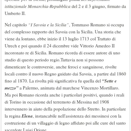
istituzionale Monarchia-Repubblica
del 2 e il 3 giugno, firmato da
Umberto II.
Nel capitolo
“I Savoia e la Sicilia”
, Tommaso Romano si occupa
del complesso rapporto dei Savoia con la Sicilia. Una storia che
viene da lontano, ebbe inizio il 13 luglio 1713 col Trattato di
Utrech e poi quando il 24 dicembre vide Vittorio Amedeo II
incoronato re di Sicilia. Romano ricorda di essere autore di uno
studio di questo periodo regio.Tuttavia non si possono
dimenticare le controversie, anche feroci e sanguinose, rivolte
locali contro il nuovo Regno guidato dai Savoia, a partire dal 1860
“Sette e
fino al 1870. La rivolta più significativa fu quella del
mezzo”
a Palermo, animata dal marchese Vincenzo Mortillaro.
Ma poi Romano ricorda anche i particolari positivi, quando i reali
di Torino in occasione del terremoto di Messina nel 1908
intervennero in aiuto della popolazione dello Stretto. In particolare
Elena
la regina
, instancabile nell'assistenza dei messinesi con la
costruzione di un villaggio di legno affidato poi alle cure del santo
sacerdote Luigi Orione.