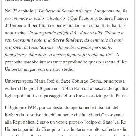
Nel 2° capitolo (
“Umberto di Savoia principe, Luogotenente, Re
per un mese in esilio volontario”
) Qui l’autore sottolinea l’amore
di Umberto II per l’Italia e per gli italiani e per i tanti siciliani. E’
nota anche
“la sua grande religiosità - donerà alla Chiesa e a
Sacra Sindone
san Giovanni Paolo II la
, da centinaia di anni
proprietà di Casa Savoia - che nella tragedia personale,
famigliare e dinastica, lo accompagnerà fino alla morte”
. A
proposito sarebbe interessante approfondire questo aspetto di Re
Umberto, magari con un altro studio.
Umberto sposa Maria Josè di Saxe Coburgo Gotha, principessa
reale del Belgio, l’8 gennaio 1930 a Roma. La nascita dei quattro
figli e poi tutti i vari passaggi del suo breve servizio per la Patria.
Il 3 giugno 1946, pur contestando apertamente i risultati del
Referendum, scrivendo chiaramente che la “vittoria” assegnata
alla Repubblica, è stato un vero e proprio “colpo di Stato”, il Re
Umberto partirà da Ciampino in volontario e molto sofferto esilio,