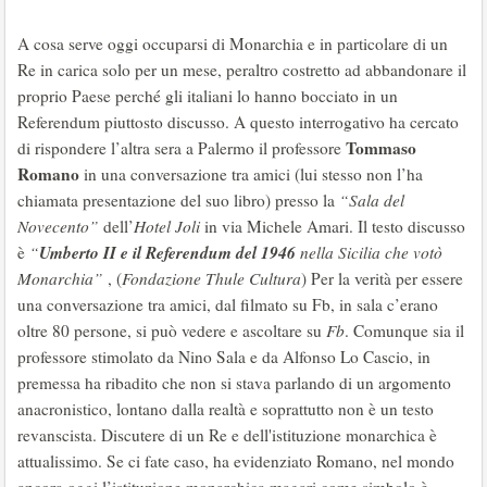
A cosa serve oggi occuparsi di Monarchia e in particolare di un
Re in carica solo per un mese, peraltro costretto ad abbandonare il
proprio Paese perché gli italiani lo hanno bocciato in un
Referendum piuttosto discusso. A questo interrogativo ha cercato
Tommaso
di rispondere l’altra sera a Palermo il professore
Romano
in una conversazione tra amici (lui stesso non l’ha
chiamata presentazione del suo libro) presso la
“Sala del
Novecento”
dell’
Hotel Joli
in via Michele Amari. Il testo discusso
Umberto II e il Referendum del 1946
è
“
nella Sicilia che votò
Monarchia”
, (
Fondazione Thule Cultura
) Per la verità per essere
una conversazione tra amici, dal filmato su Fb, in sala c’erano
oltre 80 persone, si può vedere e ascoltare su
Fb
. Comunque sia il
professore stimolato da Nino Sala e da Alfonso Lo Cascio, in
premessa ha ribadito che non si stava parlando di un argomento
anacronistico, lontano dalla realtà e soprattutto non è un testo
revanscista. Discutere di un Re e dell'istituzione monarchica è
attualissimo. Se ci fate caso, ha evidenziato Romano, nel mondo