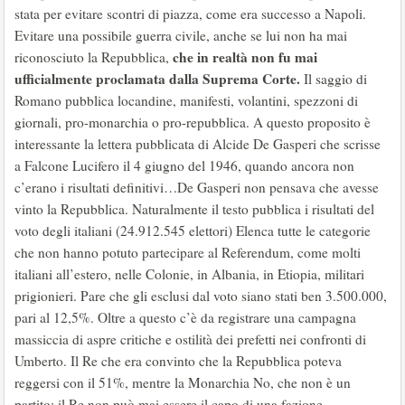
stata per evitare scontri di piazza, come era successo a Napoli.
Evitare una possibile guerra civile, anche se lui non ha mai
che in realtà non fu mai
riconosciuto la Repubblica,
ufficialmente proclamata dalla Suprema Corte.
Il saggio di
Romano pubblica locandine, manifesti, volantini, spezzoni di
giornali, pro-monarchia o pro-repubblica. A questo proposito è
interessante la lettera pubblicata di Alcide De Gasperi che scrisse
a Falcone Lucifero il 4 giugno del 1946, quando ancora non
c’erano i risultati definitivi…De Gasperi non pensava che avesse
vinto la Repubblica. Naturalmente il testo pubblica i risultati del
voto degli italiani (24.912.545 elettori) Elenca tutte le categorie
che non hanno potuto partecipare al Referendum, come molti
italiani all’estero, nelle Colonie, in Albania, in Etiopia, militari
prigionieri. Pare che gli esclusi dal voto siano stati ben 3.500.000,
pari al 12,5%. Oltre a questo c’è da registrare una campagna
massiccia di aspre critiche e ostilità dei prefetti nei confronti di
Umberto. Il Re che era convinto che la Repubblica poteva
reggersi con il 51%, mentre la Monarchia No, che non è un
partito; il Re non può mai essere il capo di una fazione,