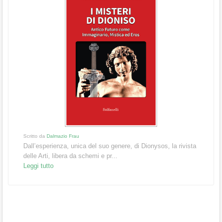
Scritto da
Dalmazio Frau
Dall’esperienza, unica del suo genere, di Dionysos, la rivista
delle Arti, libera da schemi e pr...
Leggi tutto