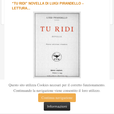
“TU RIDI” NOVELLA DI LUIGI PIRANDELLO –
LETTURA...
Scritto da
Redazione Culturelite
Questo sito utilizza Cookies necesari per il corretto funzionamento.
Pubblicata nel 1912 sul «Corriere della sera», la novella Tu
Continuando la navigazione viene consentito il loro utilizzo.
ridi fu successivamente inserita nella ...
Continua navigazione
Leggi tutto
Informazioni