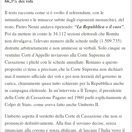
66,3% dei voti
.
Il testo racconta come si è svolto il referendum, con le
intimidazioni e le minacce subite dagli esponenti monarchici, del
“La Repubblica o il caos”
resto, Pietro Nenni andava ripetendo:
.
Poi da mettere in conto le 34.112 sezioni elettorali che Romita
non divulgava; l'elevato numero delle schede nulle (1.509.735)
distrutte arbitrariamente e non ammesse ai verbali. Solo cinque su
ventidue Corti d’Appello inviarono alla Corte Suprema di
Cassazione i plichi con le schede annullate. Romano a questo
proposito ci tiene a precisare che la Corte Suprema non dichiarò
mai il numero ufficiale dei voti e poi non terzietà del governo in
carica, chiaramente quasi tutto schierato per la Repubblica anche
in campagna elettorale. In un'intervista a Il Tempo, il presidente
della Corte di Cassazione Pagano nel 1960 parlò esplicitamente di
Colpo di Stato, come aveva fatto anche Umberto II.
Umberto aspetta il verdetto della Corte di Cassazione che non si
pronunciò definitivamente. Alla fine il sovrano decise, senza
rinunciare alla corona e senza abdicare, di lasciare l’Italia verso il