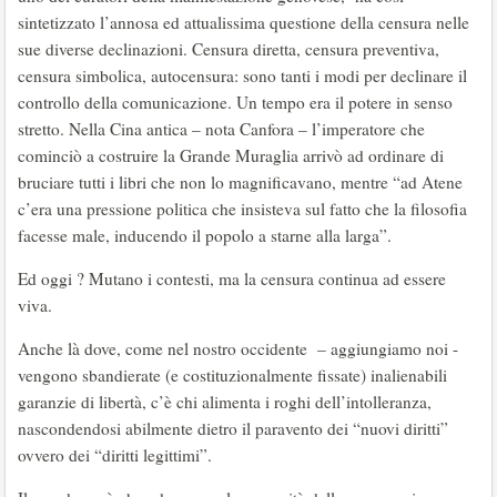
sintetizzato l’annosa ed attualissima questione della censura nelle
sue diverse declinazioni. Censura diretta, censura preventiva,
censura simbolica, autocensura: sono tanti i modi per declinare il
controllo della comunicazione. Un tempo era il potere in senso
stretto. Nella Cina antica – nota Canfora – l’imperatore che
cominciò a costruire la Grande Muraglia arrivò ad ordinare di
bruciare tutti i libri che non lo magnificavano, mentre “ad Atene
c’era una pressione politica che insisteva sul fatto che la filosofia
facesse male, inducendo il popolo a starne alla larga”.
Ed oggi ? Mutano i contesti, ma la censura continua ad essere
viva.
Anche là dove, come nel nostro occidente – aggiungiamo noi -
vengono sbandierate (e costituzionalmente fissate) inalienabili
garanzie di libertà, c’è chi alimenta i roghi dell’intolleranza,
nascondendosi abilmente dietro il paravento dei “nuovi diritti”
ovvero dei “diritti legittimi”.