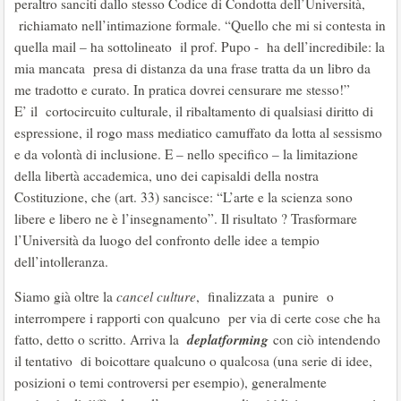
peraltro sanciti dallo stesso Codice di Condotta dell’Università,
richiamato nell’intimazione formale. “Quello che mi si contesta in
quella mail – ha sottolineato il prof. Pupo - ha dell’incredibile: la
mia mancata presa di distanza da una frase tratta da un libro da
me tradotto e curato. In pratica dovrei censurare me stesso!”
E’ il cortocircuito culturale, il ribaltamento di qualsiasi diritto di
espressione, il rogo mass mediatico camuffato da lotta al sessismo
e da volontà di inclusione. E – nello specifico – la limitazione
della libertà accademica, uno dei capisaldi della nostra
Costituzione, che (art. 33) sancisce: “L’arte e la scienza sono
libere e libero ne è l’insegnamento”. Il risultato ? Trasformare
l’Università da luogo del confronto delle idee a tempio
dell’intolleranza.
Siamo già oltre la
cancel culture
, finalizzata a punire o
interrompere i rapporti con qualcuno per via di certe cose che ha
deplatforming
fatto, detto o scritto. Arriva la
con ciò intendendo
il tentativo di boicottare qualcuno o qualcosa (una serie di idee,
posizioni o temi controversi per esempio), generalmente