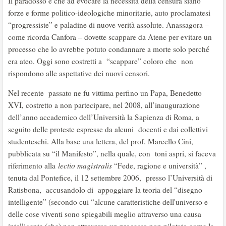
Il paradosso è che ad evocare la necessità della censura siano
forze e forme politico-ideologiche minoritarie, auto proclamatesi
“progressiste” e paladine di nuove verità assolute. Anassagora –
come ricorda Canfora – dovette scappare da Atene per evitare un
processo che lo avrebbe potuto condannare a morte solo perché
era ateo. Oggi sono costretti a “scappare” coloro che non
rispondono alle aspettative dei nuovi censori.
Nel recente passato ne fu vittima perfino un Papa, Benedetto
XVI, costretto a non partecipare, nel 2008, all’inaugurazione
dell’anno accademico dell’Università la Sapienza di Roma, a
seguito delle proteste espresse da alcuni docenti e dai collettivi
studenteschi. Alla base una lettera, del prof. Marcello Cini,
pubblicata su “il Manifesto”, nella quale, con toni aspri, si faceva
riferimento alla
lectio magistralis
“Fede, ragione e università” ,
tenuta dal Pontefice, il 12 settembre 2006, presso l’Università di
Ratisbona, accusandolo di appoggiare la teoria del “disegno
intelligente” (secondo cui “alcune caratteristiche dell'universo e
delle cose viventi sono spiegabili meglio attraverso una causa