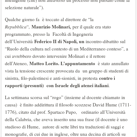
intelligente (che) non attraverso un processo non pilotato come la
selezione naturale”).
Qualche giorno fa è toccato al direttore de “la
Maurizio Molinari,
Repubblica
“
,
per il quale era stato
programmato, presso la Facoltà di Ingegneria
Federico II di Napoli, un
dell’Università
incontro-dibattito sul
“Ruolo della cultura nel contesto di un Mediterraneo conteso”, a
cui avrebbero dovuto intervenire Molinari e il rettore
Matteo Lorito. L’appuntamento
dell’Ateneo,
è stato annullato
vista la tensione crescente provocata da un gruppo di studenti di
contro i
sinistra, filo-palestinesi e anti-sionisti, in protesta
rapporti (presunti) con Israele degli atenei italiani
.
La settimana scorsa sul “rogo” (insieme al docente chiamato in
causa) è finito addirittura il filosofo scozzese David Hume (1711-
1776), citato dal prof. Spartaco Pupo, ordinario all’Università
della Calabria, che aveva inserito una sua frase (il docente è uno
studioso di Hume, autore di sette libri tra traduzioni di saggi e
monografie, di cui due in inglese, oltre una decina di articoli su