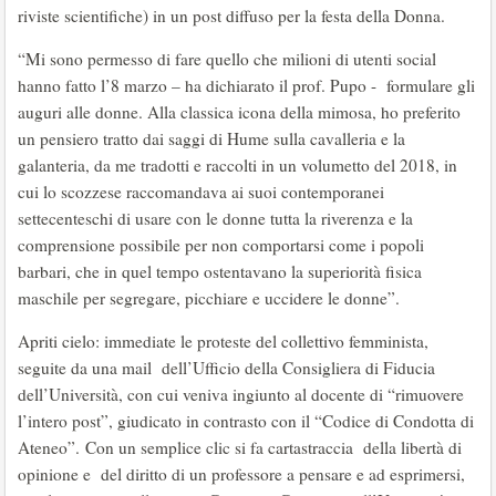
riviste scientifiche) in un post diffuso per la festa della Donna.
“Mi sono permesso di fare quello che milioni di utenti social
hanno fatto l’8 marzo – ha dichiarato il prof. Pupo - formulare gli
auguri alle donne. Alla classica icona della mimosa, ho preferito
un pensiero tratto dai saggi di Hume sulla cavalleria e la
galanteria, da me tradotti e raccolti in un volumetto del 2018, in
cui lo scozzese raccomandava ai suoi contemporanei
settecenteschi di usare con le donne tutta la riverenza e la
comprensione possibile per non comportarsi come i popoli
barbari, che in quel tempo ostentavano la superiorità fisica
maschile per segregare, picchiare e uccidere le donne”.
Apriti cielo: immediate le proteste del collettivo femminista,
seguite da una mail dell’Ufficio della Consigliera di Fiducia
dell’Università, con cui veniva ingiunto al docente di “rimuovere
l’intero post”, giudicato in contrasto con il “Codice di Condotta di
Ateneo”. Con un semplice clic si fa cartastraccia della libertà di
opinione e del diritto di un professore a pensare e ad esprimersi,