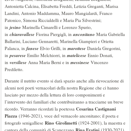
Antonietta Calcina, Elisabetta Freddi, Letizia Greganti, Marisa
Landini, Antonio Maddamma, Mauro Mangialardi, Franco
Patonico, Simona Riccialdelli e Maria Pia Silvestrini;
jesino
in
Marinella Cimarelli e Lorenzo Spurio,
chiaravallese
anconitano
in
Fiorina Piergigli, in
Maria Gabriella
Ballarini, Luciano Gennaretti, Marinella Giampieri e Orietta
fanese
marottese
Palanca, in
Elvio Grilli, in
Daniela Gregorini,
pesarese
matelicese
in
Emilio Melchiorri, in
Ennio Donati,
versiliese
messinese
in
Anna Maria Berni e in
Vincenzo
Prediletto.
Durante il nutrito evento si darà spazio anche alla rievocazione di
alcuni noti poeti vernacolari della nostra Regione che ci hanno
lasciato per mezzo della lettura di loro componimenti e
l’intervento dei familiari che contribuiranno a tracciarne un breve
Cesarina Castignani
ricordo. Verranno ricordati la poetessa
Piazza
(1946-2021), voce del vernacolo anconitano; il poeta e
Rino
Girolimetti
fotografo senigalliese
(1924-2001), la maestra e
Rina Fratini
cantora della comunità di Scapezzano
(1930-2021)