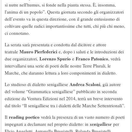
si nutre nell'humus, si fonde nella pianta stessa. È, insomma,
l'anima di un popolo”. Questa giornata secondo gli organizzatori
dell’evento va in questa direzione, con il grande entusiasmo di
coltivare quelle radici importantissime che tutti, chi più chi meno,
ci connotano.
La serata sarà presentata e condotta dal dicitore e attore
Mauro Pierfederici
teatrale
e, dopo i saluti e le introduzioni dei
Lorenzo Spurio
Franco Patonico
due organizzatori,
e
, vedrà
intervallarsi una serie di poeti delle nostre Terre Plurali, le
Marche, che daranno lettura a loro componimenti in dialetto.
Andrea Scaloni
Lo studioso di dialetto senigalliese
, già autore
del volume “Grammatica senigalliese” pubblicato in seconda
edizione da Ventura Edizioni nel 2014, terrà un breve intervento
dal titolo “Il senigalliese tra i dialetti delle Marche Settentrionali”.
reading poetico
Il
vedrà la presenza di un vasto numero di poeti
senigalliese
impegnati a declamare nel proprio dialetto: in
per
Elvio Angeletti, Antonella Brugiatelli, Rolanda Brugiatelli,