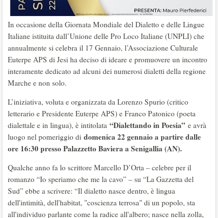
In occasione della Giornata Mondiale del Dialetto e delle Lingue
Italiane istituita dall’Unione delle Pro Loco Italiane (UNPLI) che
annualmente si celebra il 17 Gennaio, l’Associazione Culturale
Euterpe APS di Jesi ha deciso di ideare e promuovere un incontro
interamente dedicato ad alcuni dei numerosi dialetti della regione
Marche e non solo.
L’iniziativa, voluta e organizzata da Lorenzo Spurio (critico
letterario e Presidente Euterpe APS) e Franco Patonico (poeta
“Dialettando in Poesia”
dialettale e in lingua), è intitolata
e avrà
domenica 22 gennaio a partire dalle
luogo nel pomeriggio di
ore 16:30 presso Palazzetto Baviera a Senigallia (AN).
Qualche anno fa lo scrittore Marcello D’Orta – celebre per il
romanzo “Io speriamo che me la cavo” – su “La Gazzetta del
Sud” ebbe a scrivere: “Il dialetto nasce dentro, è lingua
dell'intimità, dell'habitat, "coscienza terrosa" di un popolo, sta
all'individuo parlante come la radice all'albero; nasce nella zolla,