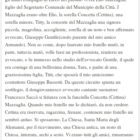
figlio del Segretario Comunale del Municipio della Città. I
Mazzaglia erano oltre Elio, la sorella Concetta (Cettina), una
sorella minore, Titty, la consorte del Mazzaglia una signora
piccola, magrolina, accogliente, sorella di un noto e ben affermato
avvocato, Giuseppe Gentile(credo parente del mio amico
Armando). Non so come, dopo laureato mio fratello mutò, in
parte, tuttavia mutò, volle farsi un professionista, rendersi un
avvocato, e fu immesso nello studio dell'avvocato Gentile, il quale
era coniuge di una bellissima donna, Sara, e padre di una
graziosissima figlia, Titti, che sposerà il mio amicissimo
costruttore Giuseppe Russotti. Da questo circuito spunta un
sortilegio, il dongiovannesco avvocato cantante suonatore
Francesco Saccà si fidanza con la fanciulla Concetta (Cettina)
Mazzaglia. Quando mio fratello me lo dichiarò, da non credere.
Cettina era riservata, ragazzina, frenare, contenere mio fratello mi
sembrò arduo. Si sposarono. La Chiesa, Santa Maria degli
Alemanni, per il ricevimento, una Chiesa antica, un resto di
Chiesa, interrata, archi a sesto. Vi erano tutti gli amici, rimarranno