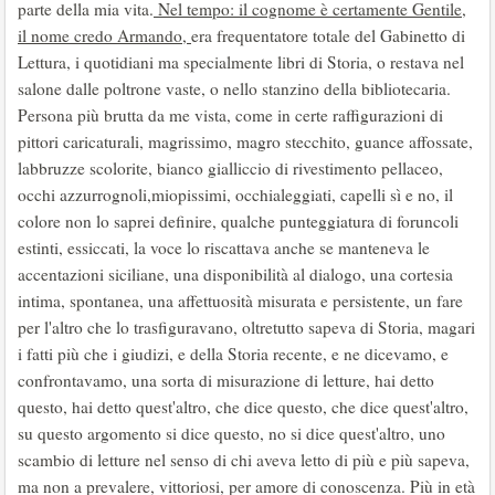
parte della mia vita.
Nel tempo: il cognome è certamente Gentile,
il nome credo Armando,
era frequentatore totale del Gabinetto di
Lettura, i quotidiani ma specialmente libri di Storia, o restava nel
salone dalle poltrone vaste, o nello stanzino della bibliotecaria.
Persona più brutta da me vista, come in certe raffigurazioni di
pittori caricaturali, magrissimo, magro stecchito, guance affossate,
labbruzze scolorite, bianco gialliccio di rivestimento pellaceo,
occhi azzurrognoli,miopissimi, occhialeggiati, capelli sì e no, il
colore non lo saprei definire, qualche punteggiatura di foruncoli
estinti, essiccati, la voce lo riscattava anche se manteneva le
accentazioni siciliane, una disponibilità al dialogo, una cortesia
intima, spontanea, una affettuosità misurata e persistente, un fare
per l'altro che lo trasfiguravano, oltretutto sapeva di Storia, magari
i fatti più che i giudizi, e della Storia recente, e ne dicevamo, e
confrontavamo, una sorta di misurazione di letture, hai detto
questo, hai detto quest'altro, che dice questo, che dice quest'altro,
su questo argomento si dice questo, no si dice quest'altro, uno
scambio di letture nel senso di chi aveva letto di più e più sapeva,
ma non a prevalere, vittoriosi, per amore di conoscenza. Più in età