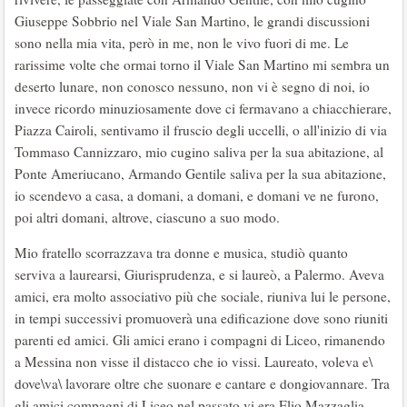
Giuseppe Sobbrio nel Viale San Martino, le grandi discussioni
sono nella mia vita, però in me, non le vivo fuori di me. Le
rarissime volte che ormai torno il Viale San Martino mi sembra un
deserto lunare, non conosco nessuno, non vi è segno di noi, io
invece ricordo minuziosamente dove ci fermavano a chiacchierare,
Piazza Cairoli, sentivamo il fruscio degli uccelli, o all'inizio di via
Tommaso Cannizzaro, mio cugino saliva per la sua abitazione, al
Ponte Ameriucano, Armando Gentile saliva per la sua abitazione,
io scendevo a casa, a domani, a domani, e domani ve ne furono,
poi altri domani, altrove, ciascuno a suo modo.
Mio fratello scorrazzava tra donne e musica, studiò quanto
serviva a laurearsi, Giurisprudenza, e si laureò, a Palermo. Aveva
amici, era molto associativo più che sociale, riuniva lui le persone,
in tempi successivi promuoverà una edificazione dove sono riuniti
parenti ed amici. Gli amici erano i compagni di Liceo, rimanendo
a Messina non visse il distacco che io vissi. Laureato, voleva e\
dove\va\ lavorare oltre che suonare e cantare e dongiovannare. Tra
gli amici compagni di Liceo nel passato vi era Elio Mazzaglia,