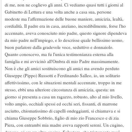
di me, non ne coglievo gli anni. Ci vediamo quasi tutti i giorni al
Gabinetto di Lettura e una volta anche a casa sua, persone
modeste ma l'affermazione delle buone maniere, amicizia, lealtà,
cordialità. Il padre era in casa, anziano, incredibilmente, forse l'ho
accennato, aveva conosciuto mio padre, questo signore dipendeva
da mio padre nell'impiego, e lo descrisse quale bellissimo uomo,
buon parlatore dalla gradevole voce, seduttivo e donnaiolo.
Quanto conoscevo, ma fu l'unica testimonianza esterna alla
famiglia e mi avvicinò all'Ombra di mio Padre massimamente.
Non è che gli amici sostituiscono gli amici ma avendo perduto
Giuseppe (Pippo) Russotti e Ferdinando Salleo, io, un solitario
affettivissimo, con le situazioni mentali accennate, troppo in me
stesso, ebbi una ulteriore circostanza di amicizia, questa: un
giorno si presenta a casa un ragazzo, robusto, alto al mio livello,
volto ampio, occhiali spessi ed occhi seri, fissanti, di marrone
asciutto, chiomatissimo di capelli ondeggianti, si chiamava e si
chiama Giuseppe Sobbrio, figlio di mio zio Francesco e di zia
Piera, con entrambi mia madre aveva rapporti sereni. Un cugino,
dunque, vi era un altro cugino, Salvatore, che tristemente morì