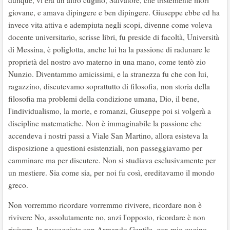
giovane, e amava dipingere e ben dipingere. Giuseppe ebbe ed ha
invece vita attiva e adempiuta negli scopi, divenne come voleva
docente universitario, scrisse libri, fu preside di facoltà, Università
di Messina, è poliglotta, anche lui ha la passione di radunare le
proprietà del nostro avo materno in una mano, come tentò zio
Nunzio. Diventammo amicissimi, e la stranezza fu che con lui,
ragazzino, discutevamo soprattutto di filosofia, non storia della
filosofia ma problemi della condizione umana, Dio, il bene,
l'individualismo, la morte, e romanzi, Giuseppe poi si volgerà a
discipline matematiche. Non è immaginabile la passione che
accendeva i nostri passi a Viale San Martino, allora esisteva la
disposizione a questioni esistenziali, non passeggiavamo per
camminare ma per discutere. Non si studiava esclusivamente per
un mestiere. Sia come sia, per noi fu così, ereditavamo il mondo
greco.
Non vorremmo ricordare vorremmo rivivere, ricordare non è
rivivere No, assolutamente no, anzi l'opposto, ricordare è non
rivivere, le passeggiate con Armando Gentile, con mio cugino