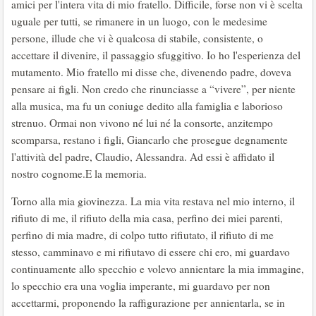
amici per l'intera vita di mio fratello. Difficile, forse non vi è scelta
uguale per tutti, se rimanere in un luogo, con le medesime
persone, illude che vi è qualcosa di stabile, consistente, o
accettare il divenire, il passaggio sfuggitivo. Io ho l'esperienza del
mutamento. Mio fratello mi disse che, divenendo padre, doveva
pensare ai figli. Non credo che rinunciasse a “vivere”, per niente
alla musica, ma fu un coniuge dedito alla famiglia e laborioso
strenuo. Ormai non vivono né lui né la consorte, anzitempo
scomparsa, restano i figli, Giancarlo che prosegue degnamente
l'attività del padre, Claudio, Alessandra. Ad essi è affidato il
nostro cognome.E la memoria.
Torno alla mia giovinezza. La mia vita restava nel mio interno, il
rifiuto di me, il rifiuto della mia casa, perfino dei miei parenti,
perfino di mia madre, di colpo tutto rifiutato, il rifiuto di me
stesso, camminavo e mi rifiutavo di essere chi ero, mi guardavo
continuamente allo specchio e volevo annientare la mia immagine,
lo specchio era una voglia imperante, mi guardavo per non
accettarmi, proponendo la raffigurazione per annientarla, se in