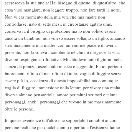
accresceva la sua tutela: Hai bisogno di questo, di quest'altro, che
cosa vuoi mangiare, non leggere troppo, non fare tardi la notte.
Non vi era momento della mia vita che mia madre non
controllasse, nato di sette mesi, in circostanze agitatissime,
conservava il bisogno di protezione ma io non volevo essere
ancora un bambino, non volevo essere soltanto un figlio, amando
sterminatamente mia madre, con un enorme piacere di averla
presente, non la voleva incombente né che mi dirigesse la vita,
divenni respingente, rifiutativo. Mi chiudevo tutto il giorno nella
stanza da pranzo, ascoltando musica e leggendo. Fu un periodo
intorcinato, rifiuto di me, rifiuto di tutto, voglia di fuggire senza
essere più Io, coscienza di questa impossibilità ma comunque
voglia di fuggire, immersione nella lettura per vivere una realtà
diversa almeno pensandola, amore per taluni scrittori e taluni
personaggi, anzi: i personaggi che vivono in me massimamente
oltre le persone.
In queste evenienze tutt'altro che sopportabili conobbi ancora
persone reali che per qualche anno o per tutta l'esistenza fanno