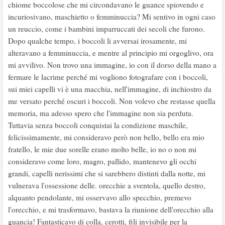
chiome boccolose che mi circondavano le guance spiovendo e
incuriosivano, maschietto o femminuccia? Mi sentivo in ogni caso
un reuccio, come i bambini imparruccati dei secoli che furono.
Dopo qualche tempo, i boccoli li avversai irosamente, mi
alteravano a femminuccia, e mentre al principio mi orgoglivo, ora
mi avvilivo. Non trovo una immagine, io con il dorso della mano a
fermare le lacrime perché mi vogliono fotografare con i boccoli,
sui miei capelli vi è una macchia, nell'immagine, di inchiostro da
me versato perché oscuri i boccoli. Non volevo che restasse quella
memoria, ma adesso spero che l'immagine non sia perduta.
Tuttavia senza boccoli conquistai la condizione maschile,
felicissimamente, mi consideravo però non bello, bello era mio
fratello, le mie due sorelle erano molto belle, io no o non mi
consideravo come loro, magro, pallido, mantenevo gli occhi
grandi, capelli nerissimi che si sarebbero distinti dalla notte, mi
vulnerava l'ossessione delle. orecchie a sventola, quello destro,
alquanto pendolante, mi osservavo allo specchio, premevo
l'orecchio, e mi trasformavo, bastava la riunione dell'orecchio alla
guancia! Fantasticavo di colla, cerotti, fili invisibile per la