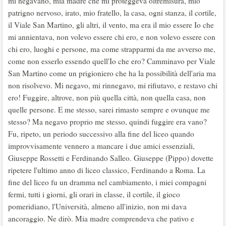
mi negavano, mia madre che mi proteggeva oltremisura, mio
patrigno nervoso, irato, mio fratello, la casa, ogni stanza, il cortile,
il Viale San Martino, gli altri, il vento, ma era il mio essere Io che
mi annientava, non volevo essere chi ero, e non volevo essere con
chi ero, luoghi e persone, ma come strapparmi da me avverso me,
come non esserlo essendo quell'Io che ero? Camminavo per Viale
San Martino come un prigioniero che ha la possibilità dell'aria ma
non risolvevo. Mi negavo, mi rinnegavo, mi rifiutavo, e restavo chi
ero! Fuggire, altrove, non più quella città, non quella casa, non
quelle persone. E me stesso, sarei rimasto sempre e ovunque me
stesso? Ma negavo proprio me stesso, quindi fuggire era vano?
Fu, ripeto, un periodo successivo alla fine del liceo quando
improvvisamente vennero a mancare i due amici essenziali,
Giuseppe Rossetti e Ferdinando Salleo. Giuseppe (Pippo) dovette
ripetere l'ultimo anno di liceo classico, Ferdinando a Roma. La
fine del liceo fu un dramma nel cambiamento, i miei compagni
fermi, tutti i giorni, gli orari in classe, il cortile, il gioco
pomeridiano, l'Università, almeno all'inizio, non mi dava
ancoraggio. Ne dirò. Mia madre comprendeva che pativo e