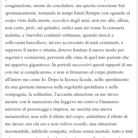
congiunzione, niente da concludere, ma questa ossessione finì
spontaneamente, tornando in tempi futuri.Sempre con sguardo al
corpo visto dalla mente, scavalco degli anni, non ero alto, allora,
non corto, però, sui quindici, sedici anni mi venne la consueta
malattia, e \stavolta\ continuò settimane, quando riuscii a
sollevarmi barcollavo, mi ero accresciuto di tanti centimetri, e
superavo il metro e ottanta, dovevo fondare il nuovo modo per
ergermi e sostenermi, pervenni alle cime di quel mio parente che
mi appariva gigantesco. In periodi successivi questi rapporti di me
con me si complicarono, e non si frenarono al corpo piuttosto
all'intero me come Io. Dopo la licenza liceale, nello sperdimento
da una giornata immessa nella regolarità quotidiana e nella
compagnia, la solitudine, l'accanita attenzione su me stesso
mentre con le narrazioni che leggevo mi correva l'immenso
universo di personaggi e imprese, ne suscitai una nuova
metamorfosi, non solo il rifiuto del corpo, addirittura il rifiuto di
me stesso, ero chi ero e non volevo esserlo, una situazione
insostenibile, infelicità compatta, veleno ormai mortale, tutto e tutti