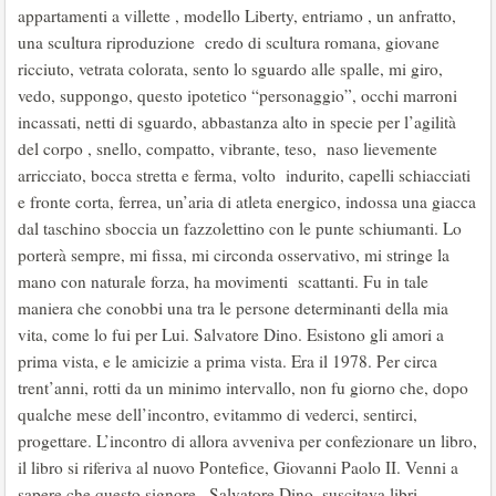
appartamenti a villette , modello Liberty, entriamo , un anfratto,
una scultura riproduzione credo di scultura romana, giovane
ricciuto, vetrata colorata, sento lo sguardo alle spalle, mi giro,
vedo, suppongo, questo ipotetico “personaggio”, occhi marroni
incassati, netti di sguardo, abbastanza alto in specie per l’agilità
del corpo , snello, compatto, vibrante, teso, naso lievemente
arricciato, bocca stretta e ferma, volto indurito, capelli schiacciati
e fronte corta, ferrea, un’aria di atleta energico, indossa una giacca
dal taschino sboccia un fazzolettino con le punte schiumanti. Lo
porterà sempre, mi fissa, mi circonda osservativo, mi stringe la
mano con naturale forza, ha movimenti scattanti. Fu in tale
maniera che conobbi una tra le persone determinanti della mia
vita, come lo fui per Lui. Salvatore Dino. Esistono gli amori a
prima vista, e le amicizie a prima vista. Era il 1978. Per circa
trent’anni, rotti da un minimo intervallo, non fu giorno che, dopo
qualche mese dell’incontro, evitammo di vederci, sentirci,
progettare. L’incontro di allora avveniva per confezionare un libro,
il libro si riferiva al nuovo Pontefice, Giovanni Paolo II. Venni a
sapere che questo signore , Salvatore Dino, suscitava libri