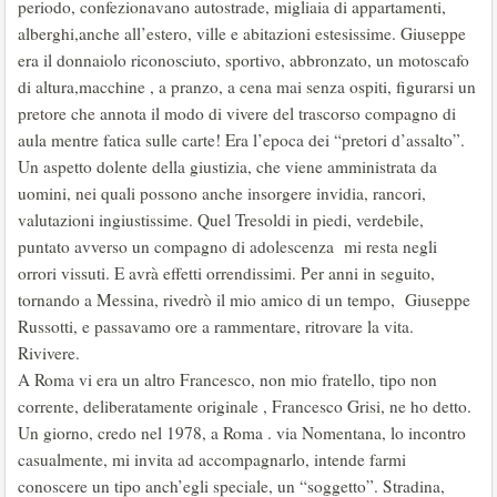
periodo, confezionavano autostrade, migliaia di appartamenti,
alberghi,anche all’estero, ville e abitazioni estesissime. Giuseppe
era il donnaiolo riconosciuto, sportivo, abbronzato, un motoscafo
di altura,macchine , a pranzo, a cena mai senza ospiti, figurarsi un
pretore che annota il modo di vivere del trascorso compagno di
aula mentre fatica sulle carte! Era l’epoca dei “pretori d’assalto”.
Un aspetto dolente della giustizia, che viene amministrata da
uomini, nei quali possono anche insorgere invidia, rancori,
valutazioni ingiustissime. Quel Tresoldi in piedi, verdebile,
puntato avverso un compagno di adolescenza mi resta negli
orrori vissuti. E avrà effetti orrendissimi. Per anni in seguito,
tornando a Messina, rivedrò il mio amico di un tempo, Giuseppe
Russotti, e passavamo ore a rammentare, ritrovare la vita.
Rivivere.
A Roma vi era un altro Francesco, non mio fratello, tipo non
corrente, deliberatamente originale , Francesco Grisi, ne ho detto.
Un giorno, credo nel 1978, a Roma . via Nomentana, lo incontro
casualmente, mi invita ad accompagnarlo, intende farmi
conoscere un tipo anch’egli speciale, un “soggetto”. Stradina,