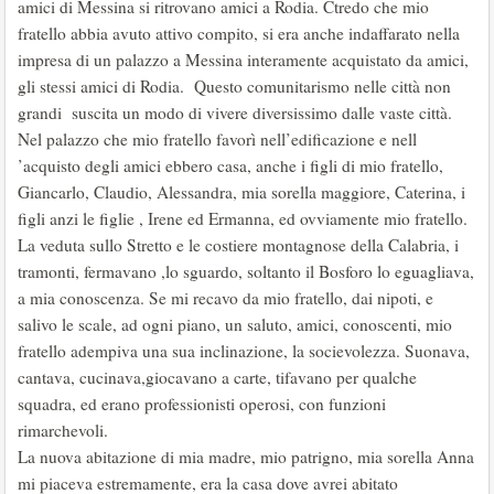
amici di Messina si ritrovano amici a Rodia. Ctredo che mio
fratello abbia avuto attivo compito, si era anche indaffarato nella
impresa di un palazzo a Messina interamente acquistato da amici,
gli stessi amici di Rodia. Questo comunitarismo nelle città non
grandi suscita un modo di vivere diversissimo dalle vaste città.
Nel palazzo che mio fratello favorì nell’edificazione e nell
’acquisto degli amici ebbero casa, anche i figli di mio fratello,
Giancarlo, Claudio, Alessandra, mia sorella maggiore, Caterina, i
figli anzi le figlie , Irene ed Ermanna, ed ovviamente mio fratello.
La veduta sullo Stretto e le costiere montagnose della Calabria, i
tramonti, fermavano ,lo sguardo, soltanto il Bosforo lo eguagliava,
a mia conoscenza. Se mi recavo da mio fratello, dai nipoti, e
salivo le scale, ad ogni piano, un saluto, amici, conoscenti, mio
fratello adempiva una sua inclinazione, la socievolezza. Suonava,
cantava, cucinava,giocavano a carte, tifavano per qualche
squadra, ed erano professionisti operosi, con funzioni
rimarchevoli.
La nuova abitazione di mia madre, mio patrigno, mia sorella Anna
mi piaceva estremamente, era la casa dove avrei abitato