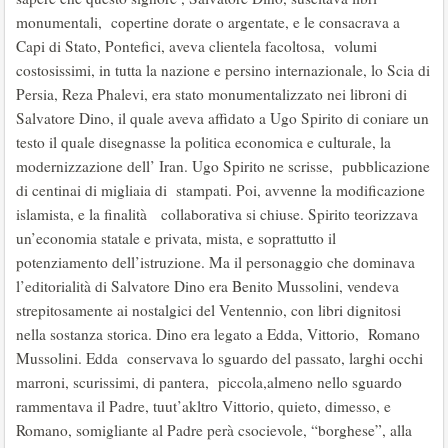
monumentali, copertine dorate o argentate, e le consacrava a
Capi di Stato, Pontefici, aveva clientela facoltosa, volumi
costosissimi, in tutta la nazione e persino internazionale, lo Scia di
Persia, Reza Phalevi, era stato monumentalizzato nei libroni di
Salvatore Dino, il quale aveva affidato a Ugo Spirito di coniare un
testo il quale disegnasse la politica economica e culturale, la
modernizzazione dell’ Iran. Ugo Spirito ne scrisse, pubblicazione
di centinai di migliaia di stampati. Poi, avvenne la modificazione
islamista, e la finalità collaborativa si chiuse. Spirito teorizzava
un’economia statale e privata, mista, e soprattutto il
potenziamento dell’istruzione. Ma il personaggio che dominava
l’editorialità di Salvatore Dino era Benito Mussolini, vendeva
strepitosamente ai nostalgici del Ventennio, con libri dignitosi
nella sostanza storica. Dino era legato a Edda, Vittorio, Romano
Mussolini. Edda conservava lo sguardo del passato, larghi occhi
marroni, scurissimi, di pantera, piccola,almeno nello sguardo
rammentava il Padre, tuut’akltro Vittorio, quieto, dimesso, e
Romano, somigliante al Padre perà csocievole, “borghese”, alla