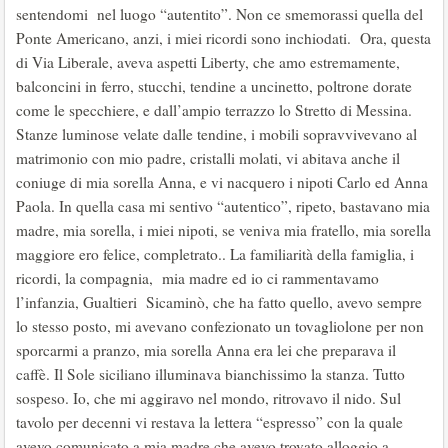
sentendomi nel luogo “autentito”. Non ce smemorassi quella del
Ponte Americano, anzi, i miei ricordi sono inchiodati. Ora, questa
di Via Liberale, aveva aspetti Liberty, che amo estremamente,
balconcini in ferro, stucchi, tendine a uncinetto, poltrone dorate
come le specchiere, e dall’ampio terrazzo lo Stretto di Messina.
Stanze luminose velate dalle tendine, i mobili sopravvivevano al
matrimonio con mio padre, cristalli molati, vi abitava anche il
coniuge di mia sorella Anna, e vi nacquero i nipoti Carlo ed Anna
Paola. In quella casa mi sentivo “autentico”, ripeto, bastavano mia
madre, mia sorella, i miei nipoti, se veniva mia fratello, mia sorella
maggiore ero felice, completrato.. La familiarità della famiglia, i
ricordi, la compagnia, mia madre ed io ci rammentavamo
l’infanzia, Gualtieri Sicaminò, che ha fatto quello, avevo sempre
lo stesso posto, mi avevano confezionato un tovagliolone per non
sporcarmi a pranzo, mia sorella Anna era lei che preparava il
caffè. Il Sole siciliano illuminava bianchissimo la stanza. Tutto
sospeso. Io, che mi aggiravo nel mondo, ritrovavo il nido. Sul
tavolo per decenni vi restava la lettera “espresso” con la quale
avevo comunicato a mia madre che avevo trovato alloggio a