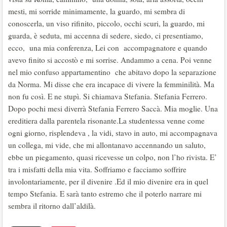
mesti, mi sorride minimamente, la guardo, mi sembra di
conoscerla, un viso rifinito, piccolo, occhi scuri, la guardo, mi
guarda, è seduta, mi accenna di sedere, siedo, ci presentiamo,
ecco, una mia conferenza, Lei con accompagnatore e quando
avevo finito si accostò e mi sorrise. Andammo a cena. Poi venne
nel mio confuso appartamentino che abitavo dopo la separazione
da Norma. Mi disse che era incapace di vivere la femminilità. Ma
non fu così. E ne stupì. Si chiamava Stefania. Stefania Ferrero.
Dopo pochi mesi diverrà Stefania Ferrero Saccà. Mia moglie. Una
ereditiera dalla parentela risonante.La studentessa venne come
ogni giorno, risplendeva , la vidi, stavo in auto, mi accompagnava
un collega, mi vide, che mi allontanavo accennando un saluto,
ebbe un piegamento, quasi ricevesse un colpo, non l’ho rivista. E’
tra i misfatti della mia vita. Soffriamo e facciamo soffrire
involontariamente, per il divenire .Ed il mio divenire era in quel
tempo Stefania. E sarà tanto estremo che il poterlo narrare mi
sembra il ritorno dall’aldilà.