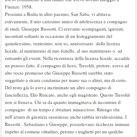
Firenze. 1958.
Prossima a Rodia in altro paesino, San Saba, vi abitava,
estivamente, il mio carissimo amico di adolescenza e compagno
di studi, Giuseppe Russotti. Ci eravamo scompagnati, ignorati,
incontrati soltanto in occasione di un festeggiamento del
quindicesimo, ventesimo, non so, anniversario della licenza
liceale, al matrimonio di mio fratello, al suo matrimonio o ad
entrambi gli eventi. Nella ricorrenza della licenza liceale, accadde
un penoso fatto, il compagno di liceo, Tresoldi, pretore, aveva ad
alto vocio promesso che Giuseppe Russotti sarebbe stato
soggettato a sicura condanna per mano sua o altrui, ma di certo.
Del resto già lo aveva incriminato un altro compagno di
fanciullezza, Elio Risicato, anche egli magistrato. Questo Tresoldi
non si frenava. Chi sa da quanto immaginava di incontrare il
compagno di un tempo e sbraitare minaccioso. Ritengo che
nell’arsura di giustizia sussistesse anche rabbia invidiosissima. I
Russotti , Sebastiano e Giuseppe, possedevano ricchezze immani
rispetto al comune cittadino, persino i traghetti per un qualche