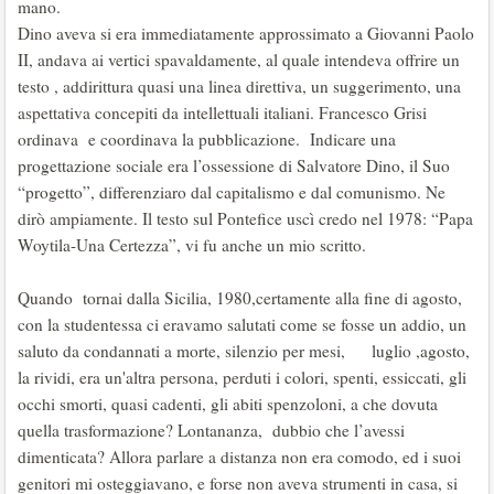
mano.
Dino aveva si era immediatamente approssimato a Giovanni Paolo
II, andava ai vertici spavaldamente, al quale intendeva offrire un
testo , addirittura quasi una linea direttiva, un suggerimento, una
aspettativa concepiti da intellettuali italiani. Francesco Grisi
ordinava e coordinava la pubblicazione. Indicare una
progettazione sociale era l’ossessione di Salvatore Dino, il Suo
“progetto”, differenziaro dal capitalismo e dal comunismo. Ne
dirò ampiamente. Il testo sul Pontefice uscì credo nel 1978: “Papa
Woytila-Una Certezza”, vi fu anche un mio scritto.
Quando tornai dalla Sicilia, 1980,certamente alla fine di agosto,
con la studentessa ci eravamo salutati come se fosse un addio, un
saluto da condannati a morte, silenzio per mesi, luglio ,agosto,
la rividi, era un'altra persona, perduti i colori, spenti, essiccati, gli
occhi smorti, quasi cadenti, gli abiti spenzoloni, a che dovuta
quella trasformazione? Lontananza, dubbio che l’avessi
dimenticata? Allora parlare a distanza non era comodo, ed i suoi
genitori mi osteggiavano, e forse non aveva strumenti in casa, si