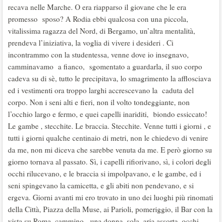
recava nelle Marche. O era riapparso il giovane che le era
promesso sposo? A Rodia ebbi qualcosa con una piccola,
vitalissima ragazza del Nord, di Bergamo, un’altra mentalità,
prendeva l’iniziativa, la voglia di vivere i desideri . Ci
incontrammo con la studentessa, venne dove io insegnavo,
camminavamo a fianco, sgomentato a guardarla, il suo corpo
cadeva su di sè, tutto le precipitava, lo smagrimento la afflosciava
ed i vestimenti ora troppo larghi accrescevano la caduta del
corpo. Non i seni alti e fieri, non il volto tondeggiante, non
l’occhio largo e fermo, e quei capelli inariditi, biondo essiccato!
Le gambe , stecchite. Le braccia. Stecchite. Venne tutti i giorni , e
tutti i giorni qualche centinaio di metri, non le chiedevo di venire
da me, non mi diceva che sarebbe venuta da me. E però giorno su
giorno tornava al passato. Sì, i capelli rifiorivano, sì, i colori degli
occhi rilucevano, e le braccia si impolpavano, e le gambe, ed i
seni spingevano la camicetta, e gli abiti non pendevano, e si
ergeva. Giorni avanti mi ero trovato in uno dei luoghi più rinomati
della Città, Piazza della Muse, ai Parioli, pomeriggio, il Bar con la
vista su Roma, cammino, una donna, sola, aria assorta, occhi