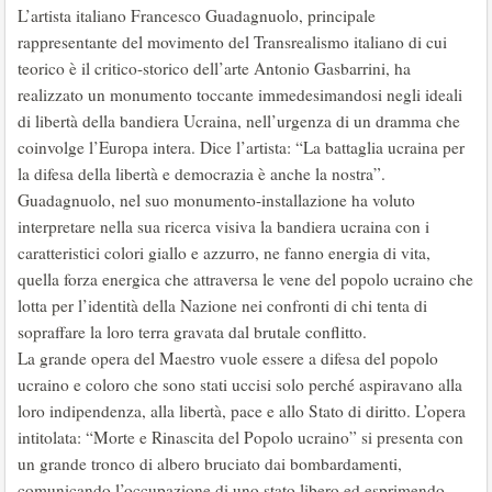
L’artista italiano Francesco Guadagnuolo, principale
rappresentante del movimento del Transrealismo italiano di cui
teorico è il critico-storico dell’arte Antonio Gasbarrini, ha
realizzato un monumento toccante immedesimandosi negli ideali
di libertà della bandiera Ucraina, nell’urgenza di un dramma che
coinvolge l’Europa intera. Dice l’artista: “La battaglia ucraina per
la difesa della libertà e democrazia è anche la nostra”.
Guadagnuolo, nel suo monumento-installazione ha voluto
interpretare nella sua ricerca visiva la bandiera ucraina con i
caratteristici colori giallo e azzurro, ne fanno energia di vita,
quella forza energica che attraversa le vene del popolo ucraino che
lotta per l’identità della Nazione nei confronti di chi tenta di
sopraffare la loro terra gravata dal brutale conflitto.
La grande opera del Maestro vuole essere a difesa del popolo
ucraino e coloro che sono stati uccisi solo perché aspiravano alla
loro indipendenza, alla libertà, pace e allo Stato di diritto. L’opera
intitolata: “Morte e Rinascita del Popolo ucraino” si presenta con
un grande tronco di albero bruciato dai bombardamenti,
comunicando l’occupazione di uno stato libero ed esprimendo