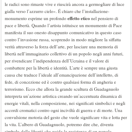
le radici sono rimaste vive e riuscirà ancora a germogliare di luce
gialla verso l’azzurro cielo». É chiaro che l’installazione-
effetto etico
monumento esprime un profondo
nel pensiero di
pace e libertà. Quando l’artista istituisce un monumento di Pace
manifesta il suo onesto disappunto comunicativo in questo caso
contro l’invasione russa, scoprendo in modo migliore la siffatta
verità attraverso la forza dell’arte, per lasciare una memoria di
libertà nell’immaginario collettivo di un popolo negli anni futuri,
per rivendicare l’indipendenza dell’Ucraina e il valore di
combattere per la libertà e identità. L’arte è sempre una giusta
causa che traduce l’ideale all’emancipazione dell’intelletto, di
fede, di concezione ed è contro qualsiasi forma di angheria e
terrorismo. Ecco che allora la grande scultura di Guadagnuolo
interpreta un’azione artistica creando un’accentuata dinamica di
energie vitali, nella composizione, nei significati simbolici e negli
accordi cromatici contro ogni inciviltà di guerra e di morte. Una
convulsione motoria del gesto che vuole significare vita e lotta per
la vita. L’albero di Guadagnuolo, potremo dire che, diventa
simbolo
della libertà che guida la resistenza di un popolo
,