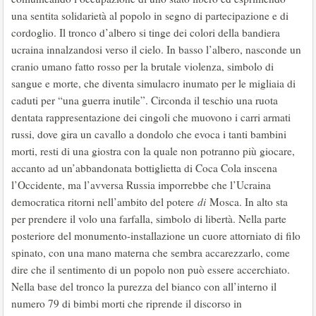
una sentita solidarietà al popolo in segno di partecipazione e di
cordoglio. Il tronco d’albero si tinge dei colori della bandiera
ucraina innalzandosi verso il cielo. In basso l’albero, nasconde un
cranio umano fatto rosso per la brutale violenza, simbolo di
sangue e morte, che diventa simulacro inumato per le migliaia di
caduti per “una guerra inutile”. Circonda il teschio una ruota
dentata rappresentazione dei cingoli che muovono i carri armati
russi, dove gira un cavallo a dondolo che evoca i tanti bambini
morti, resti di una giostra con la quale non potranno più giocare,
accanto ad un’abbandonata bottiglietta di Coca Cola inscena
l’Occidente, ma l’avversa Russia imporrebbe che l’Ucraina
democratica ritorni nell’ambito del potere
di
Mosca. In alto sta
per prendere il volo una farfalla, simbolo di libertà. Nella parte
posteriore del monumento-installazione un cuore attorniato di filo
spinato, con una mano materna che sembra accarezzarlo, come
dire che il sentimento di un popolo non può essere accerchiato.
Nella base del tronco la purezza del bianco con all’interno il
numero 79 di bimbi morti che riprende il discorso in