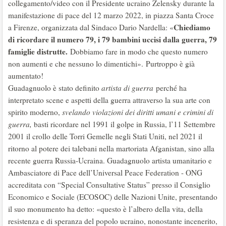
collegamento/video con il Presidente ucraino Zelensky durante la
manifestazione di pace del 12 marzo 2022, in piazza Santa Croce
Chiediamo
a Firenze, organizzata dal Sindaco Dario Nardella: «
di ricordare il numero 79, i 79 bambini uccisi dalla guerra, 79
famiglie distrutte.
Dobbiamo fare in modo che questo numero
non aumenti e che nessuno lo dimentichi». Purtroppo è già
aumentato!
Guadagnuolo è stato definito
artista di guerra
perché ha
interpretato scene e aspetti della guerra attraverso la sua arte con
spirito moderno,
svelando violazioni dei diritti umani e
crimini di
guerra,
basti ricordare nel 1991 il golpe in Russia, l’11 Settembre
2001 il crollo delle Torri Gemelle negli Stati Uniti, nel 2021 il
ritorno al potere dei talebani nella martoriata Afganistan, sino alla
recente guerra Russia-Ucraina. Guadagnuolo artista umanitario e
Ambasciatore di Pace dell’Universal Peace Federation - ONG
accreditata con “Special Consultative Status” presso il Consiglio
Economico e Sociale (ECOSOC) delle Nazioni Unite, presentando
il suo monumento ha detto: «questo è l’albero della vita, della
resistenza e di speranza del popolo ucraino, nonostante incenerito,