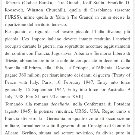
Teheran (Codice Eureka, i Tre Grandi, Iosif Stalin, Franklin D.
Roosevelt, Winston Churchill), quella di Casablanca (assente
l’URSS), infine quella di Yalta (i Tre Grandi) in cui si decise la
ripartizione del territorio tedesco.
Per quanto ci riguarda nel nostro piccolo l’Italia divenne più
piccola. L’ex Impero italiano dovette intanto restituire i territori
occupati durante la guerra, ma soprattutto accettare aggiustamenti
dei confini con Francia, Jugoslavia, Albania e Territorio Libero di
Trieste, abbandonare tutte le colonie conquistate in decenni: dalla
Somalia all’Eritrea, alla Libia, all’Etiopia, all’Albania. Dovette
pagare 360 milioni per risarcimento dei danni di guerra (Treaty of
Peace with Italy, Paris, 10 February 1947, Entry into force
generally: 15 September 1947, Entry into force for Australia: 9
July 1948, Part XI, artt. 90 e annex XVII).
Tornando alla romana
debellatio
, nella Conferenza di Potsdam
(agosto 1945) le potenze vincitrici, URSS, USA, Regno unito e
Francia divisero la Germania in quattro zone di occupazione
militare, formalmente sotto il governo di un Consiglio di Controllo
Alleato. Berlino, situata nel settore sovietico, fu divisa pure in