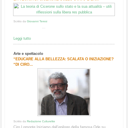
Scritto da
Giovanni Teresi
...
Leggi tutto
Arte e spettacolo
“EDUCARE ALLA BELLEZZA: SCALATA O INIZIAZIONE?
“DI CIRO...
Scritto da
Redazione Culturelite
Ciro Lomonte Iniziamo dall’epilogo della famosa Ode su