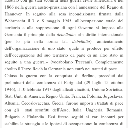
adottato con gli stati sconfitti nella guerra civile americana e nel
1866 nella guerra austro-prussiana con l’annessione del Regno di
Hannover. In seguito alla resa incondizionata firmata dalla
Wehrmacht il 7 e 8 maggio 1945, all’occupazione totale del
territorio e alla soppressione di ogni Governo si impose alla
Germania il principio della
debellatio
: «In diritto internazionale
(per lo più nella forma lat.
debellatio
), annientamento
dell’organizzazione di uno stato, quale si produce per effetto
dell’occupazione del suo territorio da parte di un altro stato in
seguito a una guerra.» (vocabolario Treccani). Completamente
abolito il Terzo Reich la Germania non entrò nei trattati di pace.
Chiusa la guerra con la conquista di Berlino, preceduti dai
preliminari della conferenza di Parigi dal (29 luglio-15 ottobre
1946), il 10 febbraio 1947 dagli alleati vincitori, Unione Sovietica,
Stati Uniti di America, Regno Unito, Francia, Polonia, Jugoslavia,
Albania, Cecoslovacchia, Grecia, furono imposti i trattati di pace
con gli stati sconfitti dell’Asse, Italia, Ungheria, Romania,
Bulgaria e Finlandia. Essi fecero seguiti ai vari incontri per
stabilire la strategia e le ipotesi di occupazione: la conferenza di