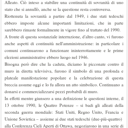
Alleato. Ciò inteso a stabilire una continuità di sovranità di uno
stato che si annullò, anche se la questione resta controversa.
Riottenuta la sovranità a partire dal 1949, i due stati tedeschi
ebbero imposte alcune importanti limitazioni, che in parte
sarebbero rimaste formalmente in vigore fino al trattato del 1990.
A fronte di questa sostanziale interruzione, d'altro canto, vi furono
anche aspetti di continuità nell'amministrazione: in particolare i
comuni continuarono a funzionare ininterrottamente e le prime
elezioni amministrative ebbero luogo nel 1946.
Bisogna però dire che la caduta, diciamo le picconate contro il
muro in diretta televisiva, furono il simbolo di una profonda e
plateale manifestazione popolare e la celebrazione di questa
breccia assume oggi e lo fu allora un atto simbolico. Continuano a
donarsi e commercializzarsi pezzi probabili di muro.
In effetti mentre giunsero a una definizione le questioni interne, il
13 ottobre 1990, le Quattro Potenze – si badi gli alleati della
seconda guerra mondiale: Stati Uniti, Regno Unito, Francia e
Unione Sovietica – assieme ai due stati tedeschi (due-più-quattro)
alla Conferenza Cieli Aperti di Ottawa, negoziarono in una serie di