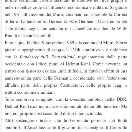
le due Germanie vissero secondo le direttive dei due gruppi e
nelle rispettive zone di influenza, economica e militare. Si giunse
nel 1961 all’erezione del Muro, chiamato con iperbole la Cortina
di ferro. Le tensioni tra Germania Est e Germania Ovest erano già
state ridotte negli anni settanta dal cancelliere occidentale Willy
Brandt e la sua Ostpolitik.
Fino a quel fatidico 9 novembre 1989 e la caduta del Muro. Senza
guerra e spargimento di sangue la DDR confluiva e si unificava
con la
Bundesrepublik Deutschland
, regolamentata dalla parte
occidentale con i dieci punti di Helmut Kohl. Come avvenne un
tempo con la nostra esaltata unità di Italia, si trattò in effetti di una
annessione da parte della Germania occidentale, con l’estensione
all’altra parte della propria Costituzione, delle proprie leggi e
istituti economici e militari.
Tutto sembrava compiuto con la svendita pubblica della DDR.
Helmut Kohl sarà incrinato e sarà onorato da un alto incarico. Ma
non era proprio così secondo il diritto internazionale.
Altri sostengono invece che la Germania permase nei limiti
anteriori all’Anschluss sotto il governo del Consiglio di Controllo