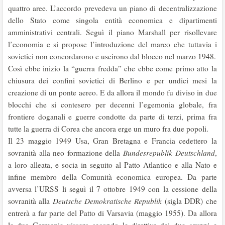
quattro aree. L’accordo prevedeva un piano di decentralizzazione
dello Stato come singola entità economica e dipartimenti
amministrativi centrali. Seguì il piano Marshall per risollevare
l’economia e si propose l’introduzione del marco che tuttavia i
sovietici non concordarono e uscirono dal blocco nel marzo 1948.
Così ebbe inizio la “guerra fredda” che ebbe come primo atto la
chiusura dei confini sovietici di Berlino e per undici mesi la
creazione di un ponte aereo. E da allora il mondo fu diviso in due
blocchi che si contesero per decenni l’egemonia globale, fra
frontiere doganali e guerre condotte da parte di terzi, prima fra
tutte la guerra di Corea che ancora erge un muro fra due popoli.
Il 23 maggio 1949 Usa, Gran Bretagna e Francia cedettero la
sovranità alla neo formazione della
Bundesrepublik Deutschland
,
a loro alleata, e socia in seguito al Patto Atlantico e alla Nato e
infine membro della Comunità economica europea. Da parte
avversa l’URSS li seguì il 7 ottobre 1949 con la cessione della
sovranità alla
Deutsche Demokratische Republik
(sigla DDR) che
entrerà a far parte del Patto di Varsavia (maggio 1955). Da allora