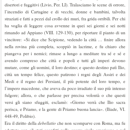
disertori e fuggitivi (Livio, Per. LI). Tralasciamo le scene di orrore,
l’incendio di Cartagine e di vecchi, donne e bambini, talvolta
straziati e fatti a pezzi dal crollo dei muri, fra grida orribili. Per chi
ha voglia di leggere cosa avvenne in quei sei giorni e sei notti
rimando ad Appiano (VIII. 129-130), per riportare il pianto di un
vincitore: «Si dice che Scipione, vedendo la città … finire allora
nella rovina più completa, scoppiò in lacrime, e fu chiaro che
piangeva per i nemici; rimase a lungo a meditare tra sé e sé e
avendo compreso che città e popoli e tutti gli imperi devono
mutare, come gli uomini, il loro destino; e questo destino patì Ilio,
città un tempo felice, questo patirono i regni degli Assiri e dei
Medi e il regno dei Persiani, il più potente del loro tempo, e
l’impero macedone, che aveva da poco irradiato il suo più intenso
fulgore; allora, o che parlasse per precisa volontà o che questi
versi gli siano sfuggiti, esclamò: «Giorno verrà che Ilio sacra
perisca, e Priamo, e la gente di Priamo buona lancia». (Iliade, VI.
448-49, Polibio).
Era il diritto della
debellatio
che non scomparve con Roma, ma fu