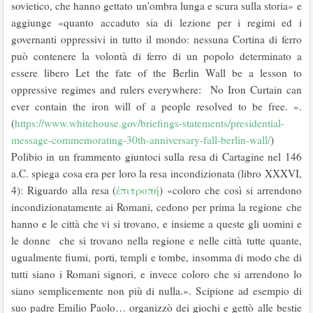
sovietico, che hanno gettato un'ombra lunga e scura sulla storia» e
aggiunge «quanto accaduto sia di lezione per i regimi ed i
governanti oppressivi in tutto il mondo: nessuna Cortina di ferro
può contenere la volontà di ferro di un popolo determinato a
essere libero Let the fate of the Berlin Wall be a lesson to
oppressive regimes and rulers everywhere: No Iron Curtain can
ever contain the iron will of a people resolved to be free. ».
(
https://www.whitehouse.gov/briefings-statements/presidential-
message-commemorating-30th-anniversary-fall-berlin-wall/
)
Polibio in un frammento giuntoci sulla resa di Cartagine nel 146
a.C. spiega cosa era per loro la resa incondizionata (libro XXXVI,
4): Riguardo alla resa (
ἐπιτροπή
) «coloro che così si arrendono
incondizionatamente ai Romani, cedono per prima la regione che
hanno e le città che vi si trovano, e insieme a queste gli uomini e
le donne che si trovano nella regione e nelle città tutte quante,
ugualmente fiumi, porti, templi e tombe, insomma di modo che di
tutti siano i Romani signori, e invece coloro che si arrendono lo
siano semplicemente non più di nulla.». Scipione ad esempio di
suo padre Emilio Paolo… organizzò dei giochi e gettò alle bestie