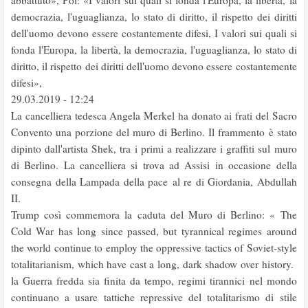
abbattuto», Poi: «I valori sui quali si fonda l'Europa, la libertà, la
democrazia, l'uguaglianza, lo stato di diritto, il rispetto dei diritti
dell'uomo devono essere costantemente difesi, I valori sui quali si
fonda l'Europa, la libertà, la democrazia, l'uguaglianza, lo stato di
diritto, il rispetto dei diritti dell'uomo devono essere costantemente
difesi»,
29.03.2019 - 12:24
La cancelliera tedesca Angela Merkel ha donato ai frati del Sacro
Convento una porzione del muro di Berlino. Il frammento è stato
dipinto dall'artista Shek, tra i primi a realizzare i graffiti sul muro
di Berlino. La cancelliera si trova ad Assisi in occasione della
consegna della Lampada della pace al re di Giordania, Abdullah
II.
Trump così commemora la caduta del Muro di Berlino: « The
Cold War has long since passed, but tyrannical regimes around
the world continue to employ the oppressive tactics of Soviet-style
totalitarianism, which have cast a long, dark shadow over history.
la Guerra fredda sia finita da tempo, regimi tirannici nel mondo
continuano a usare tattiche repressive del totalitarismo di stile