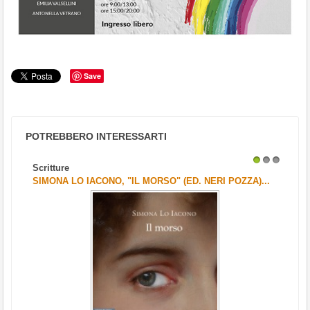
Save
POTREBBERO INTERESSARTI
Scritture
1
2
3
SIMONA LO IACONO, "IL MORSO" (ED. NERI POZZA)...