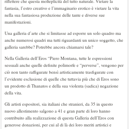
riflettere che questa molteplicità del tutto naturale. Vietare la
fantasia, l’estro creativo e l’immaginario erotico è vietare la vita
nella sua fantasiosa produzione delle tante e diverse sue
manifestazioni.
Una galleria d’arte che si limitasse ad esporre un solo quadro ma
anche numerosi quadri ma tutti riguardanti un unico soggetto, che
galleria sarebbe? Potrebbe ancora chiamarsi tale?
Nella Galleria dell’Eros “Piero Montana, tutte le espressioni
sessuali anche quelle definite polimorfe e “perverse”, vengono per
ciò non tanto raffigurate bensì artisticamente trasfigurate con
l’evidente esclusione di quelle che tuttavia più che di Eros sono
un prodotto di Thanatos e della sua violenta (sadica) negazione
della vita.
Gli artisti espositori, sia italiani che stranieri, da 35 in questo
nuovo allestimento salgono a 41 e gran parte di loro hanno
contribuito alla realizzazione di questa Galleria dell’Eros con
generose donazioni, per cui al di là dei loro meriti artistici e