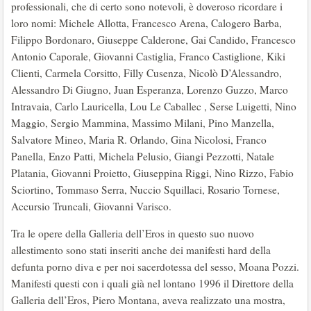
professionali, che di certo sono notevoli, è doveroso ricordare i
loro nomi: Michele Allotta, Francesco Arena, Calogero Barba,
Filippo Bordonaro, Giuseppe Calderone, Gai Candido, Francesco
Antonio Caporale, Giovanni Castiglia, Franco Castiglione, Kiki
Clienti, Carmela Corsitto, Filly Cusenza, Nicolò D’Alessandro,
Alessandro Di Giugno, Juan Esperanza, Lorenzo Guzzo, Marco
Intravaia, Carlo Lauricella, Lou Le Caballec , Serse Luigetti, Nino
Maggio, Sergio Mammina, Massimo Milani, Pino Manzella,
Salvatore Mineo, Maria R. Orlando, Gina Nicolosi, Franco
Panella, Enzo Patti, Michela Pelusio, Giangi Pezzotti, Natale
Platania, Giovanni Proietto, Giuseppina Riggi, Nino Rizzo, Fabio
Sciortino, Tommaso Serra, Nuccio Squillaci, Rosario Tornese,
Accursio Truncali, Giovanni Varisco.
Tra le opere della Galleria dell’Eros in questo suo nuovo
allestimento sono stati inseriti anche dei manifesti hard della
defunta porno diva e per noi sacerdotessa del sesso, Moana Pozzi.
Manifesti questi con i quali già nel lontano 1996 il Direttore della
Galleria dell’Eros, Piero Montana, aveva realizzato una mostra,