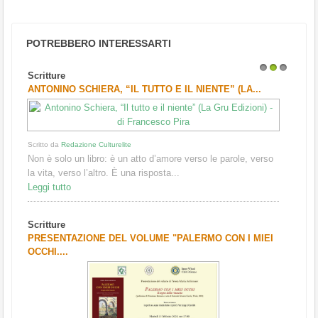
POTREBBERO INTERESSARTI
ure
Scritture
1
2
3
INO SCHIERA, “IL TUTTO E IL NIENTE” (LA...
QUANTI SONO I 
 da
Redazione Culturelite
solo un libro: è un atto d’amore verso le parole, verso
a, verso l’altro. È una risposta...
tutto
ure
ENTAZIONE DEL VOLUME "PALERMO CON I MIEI
....
Scritto da
Redazione Cul