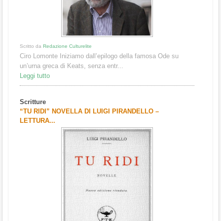
Il quartiere Fals
sulla spo...
Leggi tutto
Scritture
“L’UOMO: DALL
AUTORITÀ. DANT
o da
Redazione Culturelite
Lomonte Iniziamo dall’epilogo della famosa Ode su
na greca di Keats, senza entr...
 tutto
Scritto da
Redazione Cu
ture
Introduzione Gli u
RIDI” NOVELLA DI LUIGI PIRANDELLO –
conoscono una str
URA...
Leggi tutto
Arte e spettacolo
"IN MEMORIA D
QUEST’ARTICOL