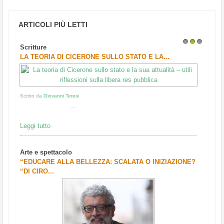
ARTICOLI PIÙ LETTI
ture
Arte e spettacolo
1
2
3
EORIA DI CICERONE SULLO STATO E LA...
"RINASCERE NEL
o da
Giovanni Teresi
...
 tutto
 e spettacolo
UCARE ALLA BELLEZZA: SCALATA O INIZIAZIONE?
CIRO...
Scritto da
Redazione Cu