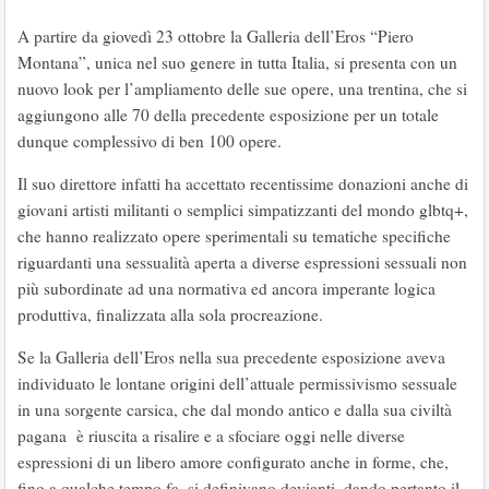
A partire da giovedì 23 ottobre la Galleria dell’Eros “Piero
Montana”, unica nel suo genere in tutta Italia, si presenta con un
nuovo look per l’ampliamento delle sue opere, una trentina, che si
aggiungono alle 70 della precedente esposizione per un totale
dunque complessivo di ben 100 opere.
Il suo direttore infatti ha accettato recentissime donazioni anche di
giovani artisti militanti o semplici simpatizzanti del mondo glbtq+,
che hanno realizzato opere sperimentali su tematiche specifiche
riguardanti una sessualità aperta a diverse espressioni sessuali non
più subordinate ad una normativa ed ancora imperante logica
produttiva, finalizzata alla sola procreazione.
Se la Galleria dell’Eros nella sua precedente esposizione aveva
individuato le lontane origini dell’attuale permissivismo sessuale
in una sorgente carsica, che dal mondo antico e dalla sua civiltà
pagana è riuscita a risalire e a sfociare oggi nelle diverse
espressioni di un libero amore configurato anche in forme, che,
fino a qualche tempo fa, si definivano devianti, dando pertanto il