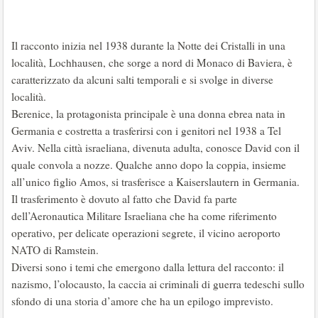
Il racconto inizia nel 1938 durante la Notte dei Cristalli in una
località, Lochhausen, che sorge a nord di Monaco di Baviera, è
caratterizzato da alcuni salti temporali e si svolge in diverse
località.
Berenice, la protagonista principale è una donna ebrea nata in
Germania e costretta a trasferirsi con i genitori nel 1938 a Tel
Aviv. Nella città israeliana, divenuta adulta, conosce David con il
quale convola a nozze. Qualche anno dopo la coppia, insieme
all’unico figlio Amos, si trasferisce a Kaiserslautern in Germania.
Il trasferimento è dovuto al fatto che David fa parte
dell’Aeronautica Militare Israeliana che ha come riferimento
operativo, per delicate operazioni segrete, il vicino aeroporto
NATO di Ramstein.
Diversi sono i temi che emergono dalla lettura del racconto: il
nazismo, l’olocausto, la caccia ai criminali di guerra tedeschi sullo
sfondo di una storia d’amore che ha un epilogo imprevisto.