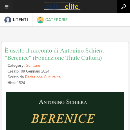
UTENTI
CATEGORIE
È uscito il racconto di Antonino Schiera
"Berenice" (Fondazione Thule Cultura)
Category:
Scritture
Creato: 09 Gennaio 2024
Scritto da
Redazione Culturelite
Hits:
1524