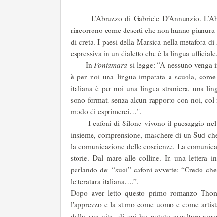
L’Abruzzo di Gabriele D’Annunzio. L’Abruzz
rincorrono come deserti che non hanno pianura e 
di creta. I paesi della Marsica nella metafora di
espressiva in un dialetto che è la lingua ufficiale
In
Fontamara
si legge: “A nessuno venga in
è per noi una lingua imparata a scuola, come p
italiana è per noi una lingua straniera, una li
sono formati senza alcun rapporto con noi, col 
modo di esprimerci…”.
I cafoni di Silone vivono il paesaggio nel pa
insieme, comprensione, maschere di un Sud che 
la comunicazione delle coscienze. La comunicazi
storie. Dal mare alle colline. In una lettera i
parlando dei “suoi” cafoni avverte: “Credo che
letteratura italiana….”.
Dopo aver letto questo primo romanzo Thoma
l'apprezzo e la stimo come uomo e come artista,
della sua vita, di cui ho potuto ascoltare re