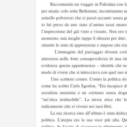
Raccontando un viaggio in Palestina con la 
per strada: solo sotto Betlemme, incontrammo un
asinello polveroso che ci passò accanto senza g
io fui preso da uno stato d’animo assai strano
l’impressione del già visto e vissuto. Non ero 
momento, mia moglie ruppe il silenzio per dire:
chiarire lo stato di apprensione e stupore che er
L’immagine del paesaggio diventa così luog
attraversa nella forte consapevolezza di una id
evidenza questa appartenenza – identità che n
modo di vivere che si intrecciava con quel suo 
Uno scrittore contro. Contro la politica dopo c
come ha scritto Carlo Sgorlon, “Era incapace di
socialista umanista e un cristiano senza do
“un’etica irriducibile”. La stessa etica ch
radicamento che si vivono nei suoi libri.
La sua ricerca sino all’ultimo è stata dedicata
politica. L’utopia era la sua voce più alta. 
politica. In
Uscita di sicurezza
in riferimento al