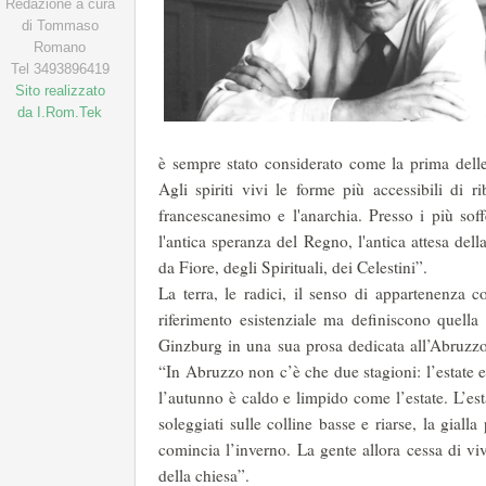
Redazione a cura
di Tommaso
Romano
Tel 3493896419
Sito realizzato
da I.Rom.Tek
è sempre stato considerato come la prima delle f
Agli spiriti vivi le forme più accessibili di r
francescanesimo e l'anarchia. Presso i più soff
l'antica speranza del Regno, l'antica attesa dell
da Fiore, degli Spirituali, dei Celestini”.
La terra, le radici, il senso di appartenenza
riferimento esistenziale ma definiscono quella 
Ginzburg in una sua prosa dedicata all’Abruzzo
“In Abruzzo non c’è che due stagioni: l’estate 
l’autunno è caldo e limpido come l’estate. L’es
soleggiati sulle colline basse e riarse, la giall
comincia l’inverno. La gente allora cessa di viv
della chiesa”.