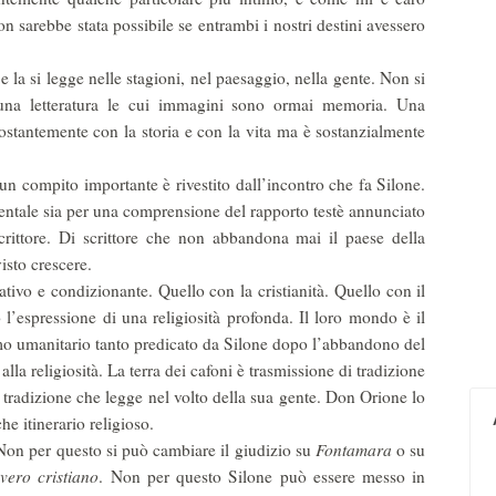
 sarebbe stata possibile se entrambi i nostri destini avessero
la si legge nelle stagioni, nel paesaggio, nella gente. Non si
una letteratura le cui immagini sono ormai memoria. Una
costantemente con la storia e con la vita ma è sostanzialmente
 compito importante è rivestito dall’incontro che fa Silone.
entale sia per una comprensione del rapporto testè annunciato
crittore. Di scrittore che non abbandona mai il paese della
isto crescere.
vo e condizionante. Quello con la cristianità. Quello con il
 l’espressione di una religiosità profonda. Il loro mondo è il
o umanitario tanto predicato da Silone dopo l’abbandono del
la religiosità. La terra dei cafoni è trasmissione di tradizione
a tradizione che legge nel volto della sua gente. Don Orione lo
he itinerario religioso.
Non per questo si può cambiare il giudizio su
Fontamara
o su
vero cristiano
. Non per questo Silone può essere messo in