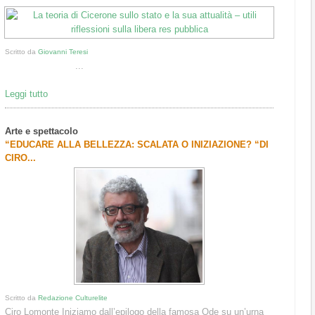
Scritto da
Giovanni Teresi
...
Leggi tutto
Arte e spettacolo
“EDUCARE ALLA BELLEZZA: SCALATA O INIZIAZIONE? “DI
CIRO...
Scritto da
Redazione Culturelite
Ciro Lomonte Iniziamo dall’epilogo della famosa Ode su un’urna