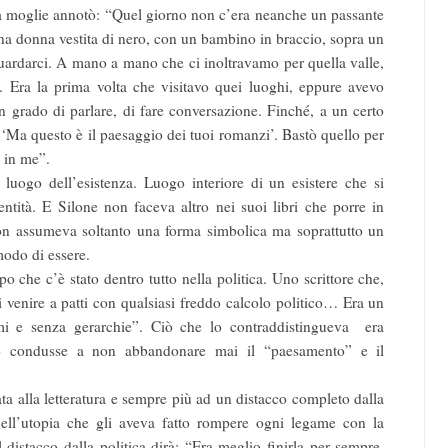
moglie annotò: “Quel giorno non c’era neanche un passante
a donna vestita di nero, con un bambino in braccio, sopra un
uardarci. A mano a mano che ci inoltravamo per quella valle,
. Era la prima volta che visitavo quei luoghi, eppure avevo
in grado di parlare, di fare conversazione. Finché, a un certo
 ‘Ma questo è il paesaggio dei tuoi romanzi’. Bastò quello per
a in me”.
o dell’esistenza. Luogo interiore di un esistere che si
entità. E Silone non faceva altro nei suoi libri che porre in
on assumeva soltanto una forma simbolica ma soprattutto un
modo di essere.
he c’è stato dentro tutto nella politica. Uno scrittore che,
 venire a patti con qualsiasi freddo calcolo politico… Era un
gmi e senza gerarchie”. Ciò che lo contraddistingueva era
e lo condusse a non abbandonare mai il “paesamento” e il
 alla letteratura e sempre più ad un distacco completo dalla
Quell’utopia che gli aveva fatto rompere ogni legame con la
 distacco dalla politica dirà: “Era meglio finirla per sempre.