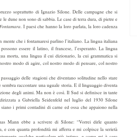
o soprattutto di Ignazio Silone. Delle campagne che si
le dune non sono di sabbia. Le case di terra dura, di pietre e
Fontamara
. I paesi che hanno la loro parlata, la loro cadenza
.
 mente che i fontamaresi parlino l’italiano. La lingua italiana
ossono essere il latino, il francese, l’esperanto. La lingua
ngua morta, una lingua il cui dizionario, la cui grammatica si
nostro modo di agire, col nostro modo di pensare, col nostro
ssaggio delle stagioni che diventano solitudine nello stare
sembra raccontare una uguale storia. E il linguaggio diventa
one degli animi. Ma non è così. Il Sud si definisce in tante
ndirizzata a Gabriella Seidenfeld nel luglio del 1930 Silone
 siano i primi contadini di carne ed ossa che appaiono nella
s Mann ebbe a scrivere di Silone: “Vorrei dirle quanto
 e con quanta profondità mi afferra e mi colpisce la serietà
centemente qualche particolare più intimo, e come mi è caro