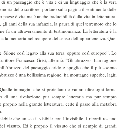
 di un paesaggio che è vita e di un linguaggio che è la vera
memoria dello scrittore portano sulla pagina il sentimento delle
uo paese è vita ma è anche traducibilità della vita in letteratura.
i anni della sua infanzia, la paura di quel terremoto che lo
ne fa un attraversamento di testimonianza. La letteratura è la
a e la memoria nel recupero del senso dell’appartenenza. Quei
lone così legato alla sua terra, eppure così europeo”. Lo
scrittore Francesco Grisi, affermò: “Gli abruzzesi han ragione
 all’Abruzzo del paesaggio arido e spoglio che il più sovente
L’Abruzzo è una bellissima regione, ha montagne superbe, laghi
lle immagini che si proiettano e vanno oltre ogni forma
ato di una rivelazione pur sempre letteraria ma pur sempre
 proprio nella grande letteratura, cede il passo alla metafora
a.
e che unisce il visibile con l’invisibile. I ricordi restano
 del vissuto. Ed è proprio il vissuto che si riempie di grandi