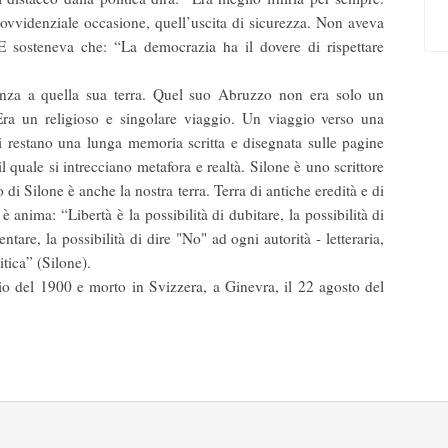
ovvidenziale occasione, quell’uscita di sicurezza. Non aveva
 E sosteneva che: “La democrazia ha il dovere di rispettare
a a quella sua terra. Quel suo Abruzzo non era solo un
 Era un religioso e singolare viaggio. Un viaggio verso una
 restano una lunga memoria scritta e disegnata sulle pagine
l quale si intrecciano metafora e realtà. Silone è uno scrittore
o di Silone è anche la nostra terra. Terra di antiche eredità e di
 è anima: “Libertà è la possibilità di dubitare, la possibilità di
ntare, la possibilità di dire "No" ad ogni autorità - letteraria,
itica” (Silone).
o del 1900 e morto in Svizzera, a Ginevra, il 22 agosto del