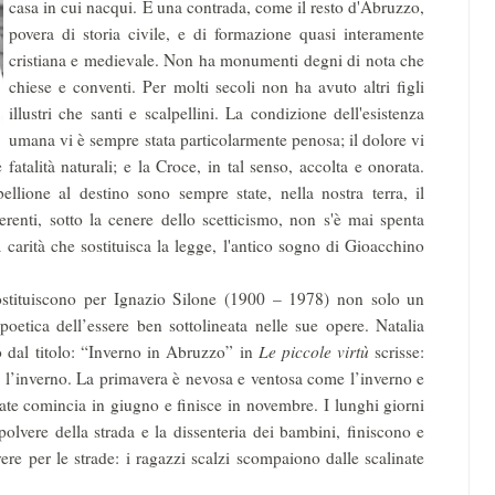
casa in cui nacqui. È una contrada, come il resto d'Abruzzo,
povera di storia civile, e di formazione quasi interamente
cristiana e medievale. Non ha monumenti degni di nota che
chiese e conventi. Per molti secoli non ha avuto altri figli
illustri che santi e scalpellini. La condizione dell'esistenza
umana vi è sempre stata particolarmente penosa; il dolore vi
atalità naturali; e la Croce, in tal senso, accolta e onorata.
ibellione al destino sono sempre state, nella nostra terra, il
erenti, sotto la cenere dello scetticismo, non s'è mai spenta
a carità che sostituisca la legge, l'antico sogno di Gioacchino
 costituiscono per Ignazio Silone (1900 – 1978) non solo un
poetica dell’essere ben sottolineata nelle sue opere. Natalia
 dal titolo: “Inverno in Abruzzo” in
Le piccole virtù
scrisse:
e l’inverno. La primavera è nevosa e ventosa come l’inverno e
tate comincia in giugno e finisce in novembre. I lunghi giorni
a polvere della strada e la dissenteria dei bambini, finiscono e
ere per le strade: i ragazzi scalzi scompaiono dalle scalinate