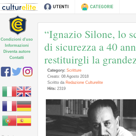
UTENTI
CATEGORIE
“Ignazio Silone, lo s
Condizioni d'uso
di sicurezza a 40 an
Informazioni
Diventa autore
restituirgli la grand
Contatti
Category:
Scritture
Creato: 08 Agosto 2018
Scritto da
Redazione Culturelite
Hits:
2319