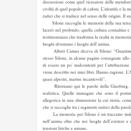
discussione come quel ricreatore delle metafore
civiltà di quel popolo di cafoni. L’identità e la 
radici che si traduce nel senso delle origini. Il s
Silone raccoglie le memorie della sua terra, gl
lacerò nel profondo, quella cultura contadina e 
testimonianza che trasforma la realtà in memori
luoghi diventano i luoghi dell’anima.
Albert Camus diceva di Silone: “Guardate Si
stesso Silone, in alcune pagine consegnate allo 
di essere un po’ malcontenti per l’attribuzione
viene descritto nei miei libri. Hanno ragione. 
quasi alpestri, marine incantevoli”.
Ritornano qui le parole della Ginzburg. Que
realistica. Quelle immagini che sono il port
allegorica in una dimensione la cui storia, come
che si raccoglie tra i segmenti onirici della parol
La memoria per Silone è un tracciato indelebil
nell’anima oltre che nei luoghi dell’esistere e
tensioni liriche e umane.