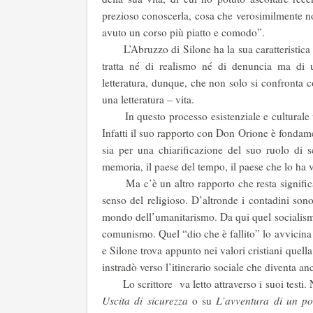
prezioso conoscerla, cosa che verosimilmente non
avuto un corso più piatto e comodo”.
L’Abruzzo di Silone ha la sua caratteristica e 
tratta né di realismo né di denuncia ma di 
letteratura, dunque, che non solo si confronta 
una letteratura – vita.
In questo processo esistenziale e culturale un
Infatti il suo rapporto con Don Orione è fondam
sia per una chiarificazione del suo ruolo di s
memoria, il paese del tempo, il paese che lo ha v
Ma c’è un altro rapporto che resta significati
senso del religioso. D’altronde i contadini sono
mondo dell’umanitarismo. Da qui quel socialism
comunismo. Quel “dio che è fallito” lo avvicina al
e Silone trova appunto nei valori cristiani quell
instradò verso l’itinerario sociale che diventa anc
Lo scrittore va letto attraverso i suoi testi. 
Uscita di sicurezza
o su
L’avventura di un po