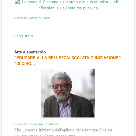
Scritto da
Giovanni Teresi
...
Leggi tutto
Arte e spettacolo
“EDUCARE ALLA BELLEZZA: SCALATA O INIZIAZIONE?
“DI CIRO...
Scritto da
Redazione Culturelite
Ciro Lomonte Iniziamo dall’epilogo della famosa Ode su