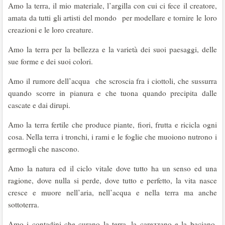
Amo la terra, il mio materiale, l’argilla con cui ci fece il creatore,
amata da tutti gli artisti del mondo per modellare e tornire le loro
creazioni e le loro creature.
Amo la terra per la bellezza e la varietà dei suoi paesaggi, delle
sue forme e dei suoi colori.
Amo il rumore dell’acqua che scroscia fra i ciottoli, che sussurra
quando scorre in pianura e che tuona quando precipita dalle
cascate e dai dirupi.
Amo la terra fertile che produce piante, fiori, frutta e ricicla ogni
cosa. Nella terra i tronchi, i rami e le foglie che muoiono nutrono i
germogli che nascono.
Amo la natura ed il ciclo vitale dove tutto ha un senso ed una
ragione, dove nulla si perde, dove tutto e perfetto, la vita nasce
cresce e muore nell’aria, nell’acqua e nella terra ma anche
sottoterra.
Amo i contadini che curano la terra, la carezzano e la baciano,