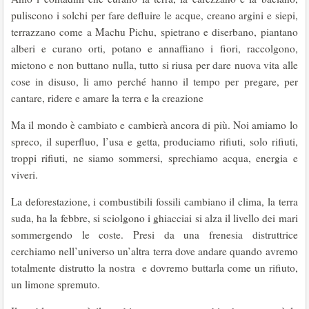
puliscono i solchi per fare defluire le acque, creano argini e siepi,
terrazzano come a Machu Pichu, spietrano e diserbano, piantano
alberi e curano orti, potano e annaffiano i fiori, raccolgono,
mietono e non buttano nulla, tutto si riusa per dare nuova vita alle
cose in disuso, li amo perché hanno il tempo per pregare, per
cantare, ridere e amare la terra e la creazione
Ma il mondo è cambiato e cambierà ancora di più. Noi amiamo lo
spreco, il superfluo, l’usa e getta, produciamo rifiuti, solo rifiuti,
troppi rifiuti, ne siamo sommersi, sprechiamo acqua, energia e
viveri.
La deforestazione, i combustibili fossili cambiano il clima, la terra
suda, ha la febbre, si sciolgono i ghiacciai si alza il livello dei mari
sommergendo le coste. Presi da una frenesia distruttrice
cerchiamo nell’universo un’altra terra dove andare quando avremo
totalmente distrutto la nostra e dovremo buttarla come un rifiuto,
un limone spremuto.