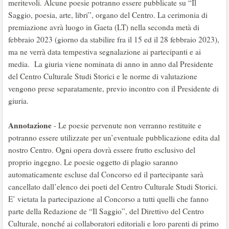
meritevoli. Alcune poesie potranno essere pubblicate su “Il
Saggio, poesia, arte, libri”, organo del Centro. La cerimonia di
premiazione avrà luogo in Gaeta (LT) nella seconda metà di
febbraio 2023 (giorno da stabilire fra il 15 ed il 28 febbraio 2023),
ma ne verrà data tempestiva segnalazione ai partecipanti e ai
media. La giuria viene nominata di anno in anno dal Presidente
del Centro Culturale Studi Storici e le norme di valutazione
vengono prese separatamente, previo incontro con il Presidente di
giuria.
Annotazione
- Le poesie pervenute non verranno restituite e
potranno essere utilizzate per un’eventuale pubblicazione edita dal
nostro Centro. Ogni opera dovrà essere frutto esclusivo del
proprio ingegno. Le poesie oggetto di plagio saranno
automaticamente escluse dal Concorso ed il partecipante sarà
cancellato dall’elenco dei poeti del Centro Culturale Studi Storici.
E’ vietata la partecipazione al Concorso a tutti quelli che fanno
parte della Redazione de “Il Saggio”, del Direttivo del Centro
Culturale, nonché ai collaboratori editoriali e loro parenti di primo