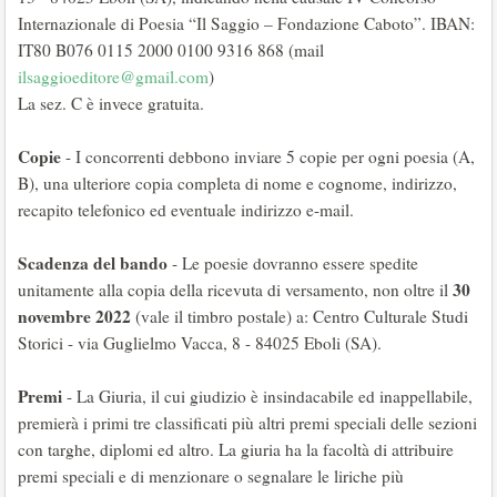
Internazionale di Poesia “Il Saggio – Fondazione Caboto”. IBAN:
IT80 B076 0115 2000 0100 9316 868 (mail
ilsaggioeditore@gmail.com
)
La sez. C è invece gratuita.
Copie
- I concorrenti debbono inviare 5 copie per ogni poesia (A,
B), una ulteriore copia completa di nome e cognome, indirizzo,
recapito telefonico ed eventuale indirizzo e-mail.
Scadenza del bando
- Le poesie dovranno essere spedite
30
unitamente alla copia della ricevuta di versamento, non oltre il
novembre 2022
(vale il timbro postale) a: Centro Culturale Studi
Storici - via Guglielmo Vacca, 8 - 84025 Eboli (SA).
Premi
- La Giuria, il cui giudizio è insindacabile ed inappellabile,
premierà i primi tre classificati più altri premi speciali delle sezioni
con targhe, diplomi ed altro. La giuria ha la facoltà di attribuire
premi speciali e di menzionare o segnalare le liriche più