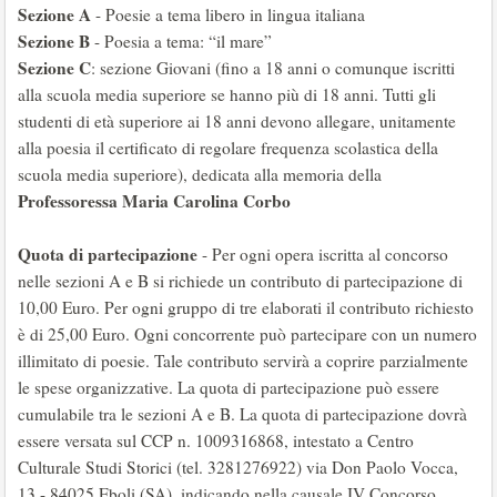
Sezione A
- Poesie a tema libero in lingua italiana
Sezione B
- Poesia a tema: “il mare”
Sezione C
: sezione Giovani (fino a 18 anni o comunque iscritti
alla scuola media superiore se hanno più di 18 anni. Tutti gli
studenti di età superiore ai 18 anni devono allegare, unitamente
alla poesia il certificato di regolare frequenza scolastica della
scuola media superiore), dedicata alla memoria della
Professoressa Maria Carolina Corbo
Quota di partecipazione
- Per ogni opera iscritta al concorso
nelle sezioni A e B si richiede un contributo di partecipazione di
10,00 Euro. Per ogni gruppo di tre elaborati il contributo richiesto
è di 25,00 Euro. Ogni concorrente può partecipare con un numero
illimitato di poesie. Tale contributo servirà a coprire parzialmente
le spese organizzative. La quota di partecipazione può essere
cumulabile tra le sezioni A e B. La quota di partecipazione dovrà
essere versata sul CCP n. 1009316868, intestato a Centro
Culturale Studi Storici (tel. 3281276922) via Don Paolo Vocca,
13 - 84025 Eboli (SA), indicando nella causale IV Concorso