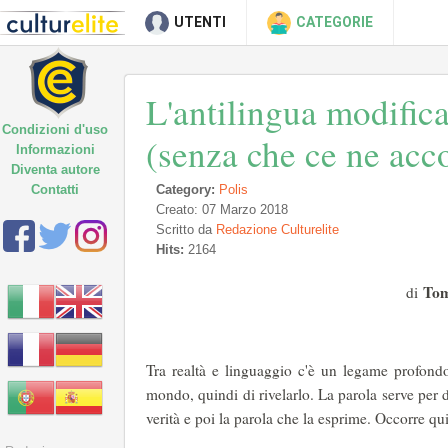
UTENTI
CATEGORIE
L'antilingua modific
Condizioni d'uso
(senza che ce ne acc
Informazioni
Diventa autore
Contatti
Category:
Polis
Creato: 07 Marzo 2018
Scritto da
Redazione Culturelite
Hits:
2164
Tom
di
Tra realtà e linguaggio c'è un legame profondo
mondo, quindi di rivelarlo. La parola serve per d
verità e poi la parola che la esprime. Occorre qu