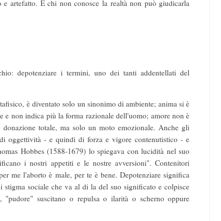
 e artefatto. E chi non conosce la realtà non può giudicarla
io: depotenziare i termini, uno dei tanti addentellati del
etafisico, è diventato solo un sinonimo di ambiente; anima si è
age e non indica più la forma razionale dell'uomo; amore non è
più donazione totale, ma solo un moto emozionale. Anche gli
i oggettività - e quindi di forza e vigore contenutistico - e
 Thomas Hobbes (1588-1679) lo spiegava con lucidità nel suo
cano i nostri appetiti e le nostre avversioni". Contenitori
er me l'aborto è male, per te è bene. Depotenziare significa
i stigma sociale che va al di la del suo significato e colpisce
", "pudore" suscitano o repulsa o ilarità o scherno oppure