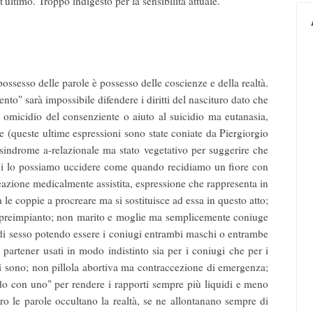
ultimo. Troppo indigesto per la sensibilità attuale.
possesso delle parole è possesso delle coscienze e della realtà.
nto" sarà impossibile difendere i diritti del nascituro dato che
 omicidio del consenziente o aiuto al suicidio ma eutanasia,
e (queste ultime espressioni sono state coniate da Piergiorgio
sindrome a-relazionale ma stato vegetativo per suggerire che
di lo possiamo uccidere come quando recidiamo un fiore con
reazione medicalmente assistita, espressione che rappresenta in
 le coppie a procreare ma si sostituisce ad essa in questo atto;
 preimpianto; non marito e moglie ma semplicemente coniuge
e di sesso potendo essere i coniugi entrambi maschi o entrambe
rtener usati in modo indistinto sia per i coniugi che per i
 sono; non pillola abortiva ma contraccezione di emergenza;
do con uno" per rendere i rapporti sempre più liquidi e meno
ro le parole occultano la realtà, se ne allontanano sempre di