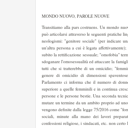
MONDO NUOVO, PAROLE NUOVE
Transitiamo alla pars costruens. Un mondo nuov
può articolarsi attraverso le seguenti pratiche l
neologismi: "genitore sociale" (per indicare un
un'altra persona a cui è legata affettivamente)
subito la rettificazione sessuale; "omofobia" term
sdoganare l'omosessualità ed attaccare la famigl
tutti che si tratterebbe di un omicidio; "femm
genere di omicidio di dimensioni spaventose
Parlamento ci informa che il numero di donne
superiore a quelle femminili e in continua cres
persone e le persone bestie. Una seconda tecnic
mutare un termine da un ambito proprio ad uno 
vengono definite dalla legge 75/2016 come "form
sociali, minute alla mano dei lavori preparato
confessioni religiose, i sindacati, etc. non certo