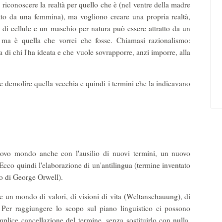
riconoscere la realtà per quello che è (nel ventre della madre
tto da una femmina), ma vogliono creare una propria realtà,
 di cellule e un maschio per natura può essere attratto da un
, ma è quella che vorrei che fosse. Chiamasi razionalismo:
ta di chi l'ha ideata e che vuole sovrapporre, anzi imporre, alla
e demolire quella vecchia e quindi i termini che la indicavano
nuovo mondo anche con l'ausilio di nuovi termini, un nuovo
 Ecco quindi l'elaborazione di un'antilingua (termine inventato
o di George Orwell).
re un mondo di valori, di visioni di vita (Weltanschauung), di
i. Per raggiungere lo scopo sul piano linguistico ci possono
mplice cancellazione del termine, senza sostituirlo con nulla.