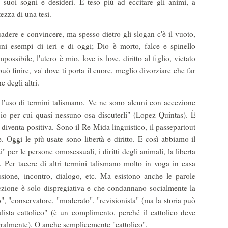
 suoi sogni e desideri. È teso più ad eccitare gli animi, a
tezza di una tesi.
adere e convincere, ma spesso dietro gli slogan c'è il vuoto,
ni esempi di ieri e di oggi; Dio è morto, falce e spinello
ossibile, l'utero è mio, love is love, diritto al figlio, vietato
ò finire, va' dove ti porta il cuore, meglio divorziare che far
ne degli altri.
 l'uso di termini talismano. Ve ne sono alcuni con accezione
igio per cui quasi nessuno osa discuterli" (Lopez Quintas). È
a diventa positiva. Sono il Re Mida linguistico, il passepartout
e. Oggi le più usate sono libertà e diritto. E così abbiamo il
si" per le persone omosessuali, i diritti degli animali, la liberta
c. Per tacere di altri termini talismano molto in voga in casa
usione, incontro, dialogo, etc. Ma esistono anche le parole
cezione è solo dispregiativa e che condannano socialmente la
rio", "conservatore, "moderato", "revisionista" (ma la storia può
ralista cattolico" (è un complimento, perché il cattolico deve
tegralmente). O anche semplicemente "cattolico".