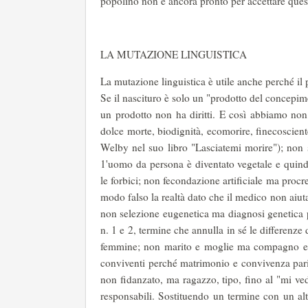
popolino non è ancora pronto per accettare quest'
LA MUTAZIONE LINGUISTICA
La mutazione linguistica è utile anche perché il 
Se il nascituro è solo un "prodotto del concepime
un prodotto non ha diritti. E così abbiamo non
dolce morte, biodignità, ecomorire, finecoscient
Welby nel suo libro "Lasciatemi morire"); non 
1'uomo da persona è diventato vegetale e quin
le forbici; non fecondazione artificiale ma proc
modo falso la realtà dato che il medico non aiuta
non selezione eugenetica ma diagnosi genetica
n. 1 e 2, termine che annulla in sé le differenz
femmine; non marito e moglie ma compagno e pa
conviventi perché matrimonio e convivenza pari
non fidanzato, ma ragazzo, tipo, fino al "mi ve
responsabili. Sostituendo un termine con un alt