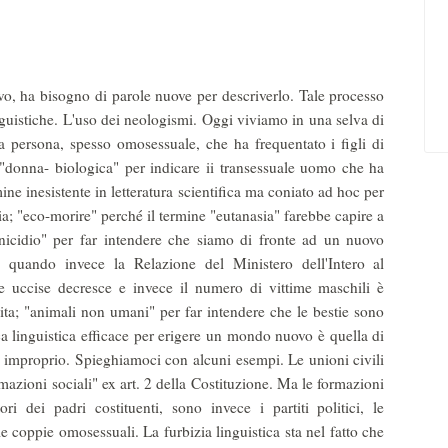
o, ha bisogno di parole nuove per descriverlo. Tale processo
inguistiche. L'uso dei neologismi. Oggi viviamo in una selva di
a persona, spesso omosessuale, che ha frequentato i figli di
; "donna- biologica" per indicare ii transessuale uomo che ha
ine inesistente in letteratura scientifica ma coniato ad hoc per
ia; "eco-morire" perché il termine "eutanasia" farebbe capire a
inicidio" per far intendere che siamo di fronte ad un nuovo
 quando invece la Relazione del Ministero dell'Intero al
 uccise decresce e invece il numero di vittime maschili è
cita; "animali non umani" per far intendere che le bestie sono
a linguistica efficace per erigere un mondo nuovo è quella di
improprio. Spieghiamoci con alcuni esempi. Le unioni civili
azioni sociali" ex art. 2 della Costituzione. Ma le formazioni
ri dei padri costituenti, sono invece i partiti politici, le
 le coppie omosessuali. La furbizia linguistica sta nel fatto che