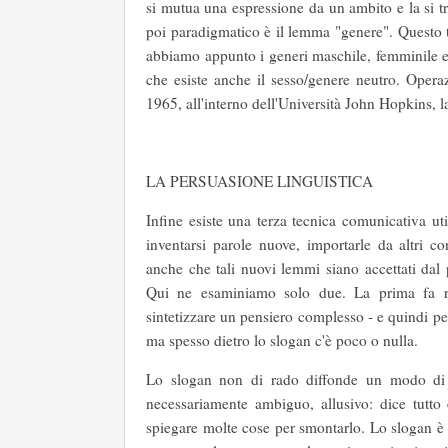
si mutua una espressione da un ambito e la si t
poi paradigmatico è il lemma "genere". Questo t
abbiamo appunto i generi maschile, femminile e 
che esiste anche il sesso/genere neutro. Opera
1965, all'interno dell'Università John Hopkins, la
LA PERSUASIONE LINGUISTICA
Infine esiste una terza tecnica comunicativa uti
inventarsi parole nuove, importarle da altri co
anche che tali nuovi lemmi siano accettati dal
Qui ne esaminiamo solo due. La prima fa rif
sintetizzare un pensiero complesso - e quindi p
ma spesso dietro lo slogan c'è poco o nulla.
Lo slogan non di rado diffonde un modo di 
necessariamente ambiguo, allusivo: dice tutto 
spiegare molte cose per smontarlo. Lo slogan è i