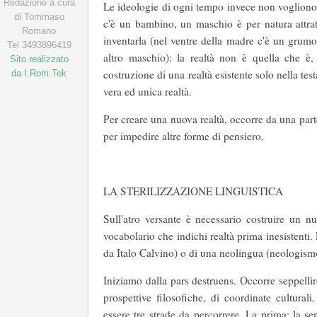
Redazione a cura
Le ideologie di ogni tempo invece non vogliono 
di Tommaso
c'è un bambino, un maschio è per natura attra
Romano
inventarla (nel ventre della madre c'è un grumo
Tel 3493896419
altro maschio): la realtà non è quella che è
Sito realizzato
costruzione di una realtà esistente solo nella tes
da I.Rom.Tek
vera ed unica realtà.
Per creare una nuova realtà, occorre da una part
per impedire altre forme di pensiero.
LA STERILIZZAZIONE LINGUISTICA
Sull'atro versante è necessario costruire un 
vocabolario che indichi realtà prima inesistenti.
da Italo Calvino) o di una neolingua (neologism
Iniziamo dalla pars destruens. Occorre seppelli
prospettive filosofiche, di coordinate cultural
essere tre strade da percorrere. La prima: la se