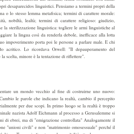
opri desaparecidos linguistici. Pensiamo a termini propri della
a o lo stesso lemma metafisica; termini di carattere morale:
ità, nobiltà, lealtà; termini di carattere religioso: giudizio,
la sterilizzazione linguistica: togliere le armi linguistiche al
ggiare la lingua così da renderla debole, inefficace alla lotta
 suo impoverimento porta poi le persone a parlare male. E chi
 acritico. Lo ricordava Orwell: "Il depauperamento del
a scelta, minore è la tentazione di riflettere".
nientare un mondo vecchio al fine di costruirne uno nuovo:
i. Cambio le parole che indicano la realtà, cambio il percepito
nzialmente per due scopi. In primo luogo se la realtà è troppo
riminale nazista Adolf Eichmann al processo a Gerusalemme si
oni di ebrei, ma di "emigrazione controllata" Analogamente il
sione "unioni civili" e non "matrimonio omosessuale" perché il