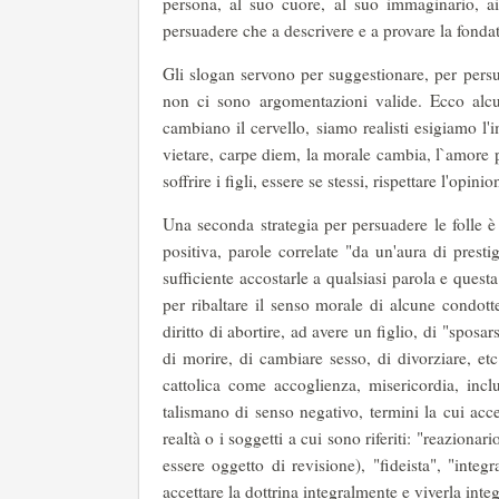
persona, al suo cuore, al suo immaginario, ai
persuadere che a descrivere e a provare la fonda
Gli slogan servono per suggestionare, per persu
non ci sono argomentazioni valide. Ecco alcu
cambiano il cervello, siamo realisti esigiamo l'imp
vietare, carpe diem, la morale cambia, l`amore pu
soffrire i figli, essere se stessi, rispettare l'opinio
Una seconda strategia per persuadere le folle è
positiva, parole correlate "da un'aura di prest
sufficiente accostarle a qualsiasi parola e quest
per ribaltare il senso morale di alcune condott
diritto di abortire, ad avere un figlio, di "sposar
di morire, di cambiare sesso, di divorziare, et
cattolica come accoglienza, misericordia, incl
talismano di senso negativo, termini la cui ac
realtà o i soggetti a cui sono riferiti: "reaziona
essere oggetto di revisione), "ﬁdeista", "integ
accettare la dottrina integralmente e viverla in