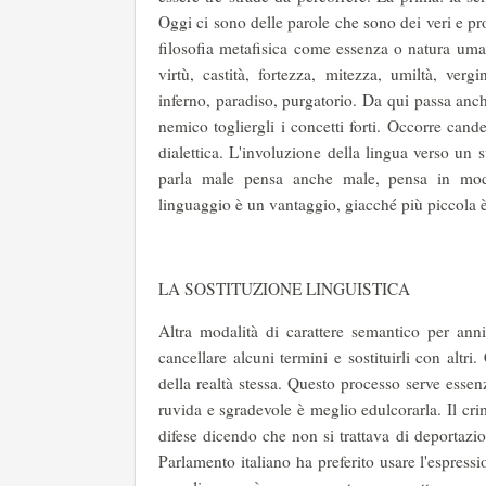
Oggi ci sono delle parole che sono dei veri e pr
filosofia metafisica come essenza o natura uman
virtù, castità, fortezza, mitezza, umiltà, vergin
inferno, paradiso, purgatorio. Da qui passa anche 
nemico togliergli i concetti forti. Occorre cande
dialettica. L'involuzione della lingua verso un
parla male pensa anche male, pensa in modo
linguaggio è un vantaggio, giacché più piccola è l
LA SOSTITUZIONE LINGUISTICA
Altra modalità di carattere semantico per an
cancellare alcuni termini e sostituirli con altr
della realtà stessa. Questo processo serve esse
ruvida e sgradevole è meglio edulcorarla. Il c
difese dicendo che non si trattava di deportazi
Parlamento italiano ha preferito usare l'espres