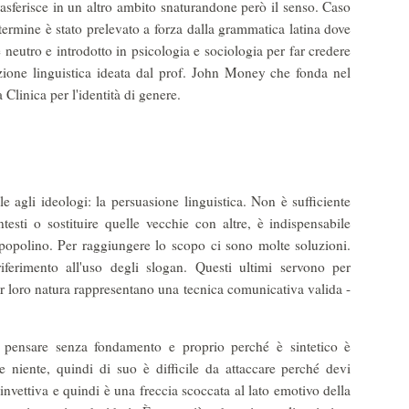
rasferisce in un altro ambito snaturandone però il senso. Caso
ermine è stato prelevato a forza dalla grammatica latina dove
neutro e introdotto in psicologia e sociologia per far credere
zione linguistica ideata dal prof. John Money che fonda nel
 Clinica per l'identità di genere.
le agli ideologi: la persuasione linguistica. Non è sufficiente
ntesti o sostituire quelle vecchie con altre, è indispensabile
 popolino. Per raggiungere lo scopo ci sono molte soluzioni.
erimento all'uso degli slogan. Questi ultimi servono per
er loro natura rappresentano una tecnica comunicativa valida -
pensare senza fondamento e proprio perché è sintetico è
e niente, quindi di suo è difficile da attaccare perché devi
nvettiva e quindi è una freccia scoccata al lato emotivo della