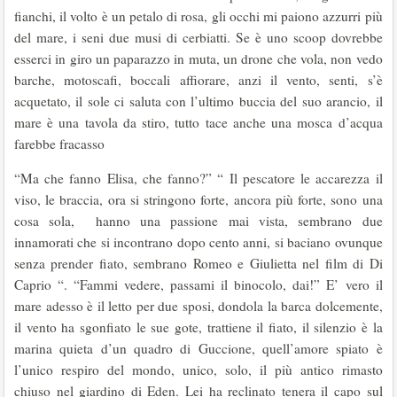
fianchi, il volto è un petalo di rosa, gli occhi mi paiono azzurri più
del mare, i seni due musi di cerbiatti. Se è uno scoop dovrebbe
esserci in giro un paparazzo in muta, un drone che vola, non vedo
barche, motoscafi, boccali affiorare, anzi il vento, senti, s’è
acquetato, il sole ci saluta con l’ultimo buccia del suo arancio, il
mare è una tavola da stiro, tutto tace anche una mosca d’acqua
farebbe fracasso
“Ma che fanno Elisa, che fanno?” “ Il pescatore le accarezza il
viso, le braccia, ora si stringono forte, ancora più forte, sono una
cosa sola, hanno una passione mai vista, sembrano due
innamorati che si incontrano dopo cento anni, si baciano ovunque
senza prender fiato, sembrano Romeo e Giulietta nel film di Di
Caprio “. “Fammi vedere, passami il binocolo, dai!” E’ vero il
mare adesso è il letto per due sposi, dondola la barca dolcemente,
il vento ha sgonfiato le sue gote, trattiene il fiato, il silenzio è la
marina quieta d’un quadro di Guccione, quell’amore spiato è
l’unico respiro del mondo, unico, solo, il più antico rimasto
chiuso nel giardino di Eden. Lei ha reclinato tenera il capo sul