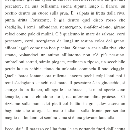
pescatore, ha una bellissima sirena dipinta lungo il fianco, un
occhio dentro un cuore sulla prua. E’ salpata in fretta dalla riva,
punta dritta l’orizzonte, è già dentro quel disco rosso che
sbadiglia, i remi affondano, riemergono, ri-af-fon-da-no, girano
veloci come pale di mulini. C’è qualcuno in mare da salvare, corri
pescatore, corri; scorgiamo da lungi un testina color del grano,
affiora laggiù come una boa piccina. Stiamo in ansia alla riva, che
strano, voltandoci un attimo all’intorno non c’è più nessuno,
ombrelloni serrati, sdraio piegate, reclinate a riposo, un secchiello
perde la sua sabbia, tirato da un’onda, comincia il suo viaggio.
Quella barca lontana ora rallenta, ancora pochi colpi lenti poi i
remi s’adagiano stanchi nel mare. Il pescatore è in ginocchio, si
sporge da un fianco, allunga le sue braccia, le mani aperte sono
tenaglie, ora si chiudono forti, ne afferrano altre protese. Ci
rizziamo sulla punta dei piedi col battito in gola, dev’essere un
bagnante che affoga, la mano indiana sulla fronte per scrutar
meglio da lontano, ci sembra…ma sì è una giovane fanciulla.
Ecco, dai! Il ragazzo ce l’ha fatta, la sta portando fuori dall’acqua