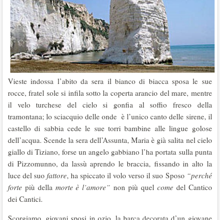
Vieste indossa l’abito da sera il bianco di biacca sposa le sue
rocce, fratel sole si infila sotto la coperta arancio del mare, mentre
il velo turchese del cielo si gonfia al soffio fresco della
tramontana; lo sciacquio delle onde è l’unico canto delle sirene, il
castello di sabbia cede le sue torri bambine alle lingue golose
dell’acqua. Scende la sera dell’Assunta, Maria è già salita nel cielo
giallo di Tiziano, forse un angelo gabbiano l’ha portata sulla punta
di Pizzomunno, da lassù aprendo le braccia, fissando in alto la
luce del suo
fattore
, ha spiccato il volo verso il suo Sposo
“perché
forte
più della
morte è l’amore”
non più quel
come
del Cantico
dei Cantici.
Scorgiamo, giovani sposi in ozio, la barca decorata d’un giovane