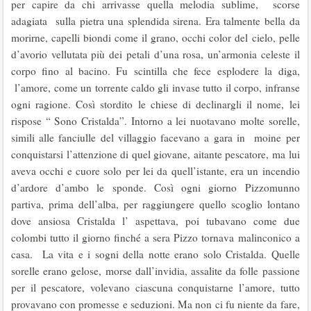
per capire da chi arrivasse quella melodia sublime, scorse
adagiata sulla pietra una splendida sirena. Era talmente bella da
morirne, capelli biondi come il grano, occhi color del cielo, pelle
d’avorio vellutata più dei petali d’una rosa, un’armonia celeste il
corpo fino al bacino. Fu scintilla che fece esplodere la diga,
l’amore, come un torrente caldo gli invase tutto il corpo, infranse
ogni ragione. Così stordito le chiese di declinargli il nome, lei
rispose “ Sono Cristalda”. Intorno a lei nuotavano molte sorelle,
simili alle fanciulle del villaggio facevano a gara in moine per
conquistarsi l’attenzione di quel giovane, aitante pescatore, ma lui
aveva occhi e cuore solo per lei da quell’istante, era un incendio
d’ardore d’ambo le sponde. Così ogni giorno Pizzomunno
partiva, prima dell’alba, per raggiungere quello scoglio lontano
dove ansiosa Cristalda l’ aspettava, poi tubavano come due
colombi tutto il giorno finché a sera Pizzo tornava malinconico a
casa. La vita e i sogni della notte erano solo Cristalda. Quelle
sorelle erano gelose, morse dall’invidia, assalite da folle passione
per il pescatore, volevano ciascuna conquistarne l’amore, tutto
provavano con promesse e seduzioni. Ma non ci fu niente da fare,