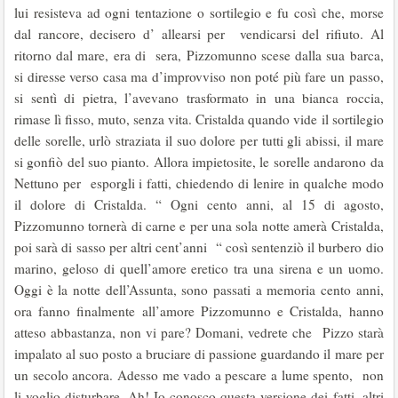
lui resisteva ad ogni tentazione o sortilegio e fu così che, morse
dal rancore, decisero d’ allearsi per vendicarsi del rifiuto. Al
ritorno dal mare, era di sera, Pizzomunno scese dalla sua barca,
si diresse verso casa ma d’improvviso non poté più fare un passo,
si sentì di pietra, l’avevano trasformato in una bianca roccia,
rimase lì fisso, muto, senza vita. Cristalda quando vide il sortilegio
delle sorelle, urlò straziata il suo dolore per tutti gli abissi, il mare
si gonfiò del suo pianto. Allora impietosite, le sorelle andarono da
Nettuno per esporgli i fatti, chiedendo di lenire in qualche modo
il dolore di Cristalda. “ Ogni cento anni, al 15 di agosto,
Pizzomunno tornerà di carne e per una sola notte amerà Cristalda,
poi sarà di sasso per altri cent’anni “ così sentenziò il burbero dio
marino, geloso di quell’amore eretico tra una sirena e un uomo.
Oggi è la notte dell’Assunta, sono passati a memoria cento anni,
ora fanno finalmente all’amore Pizzomunno e Cristalda, hanno
atteso abbastanza, non vi pare? Domani, vedrete che Pizzo starà
impalato al suo posto a bruciare di passione guardando il mare per
un secolo ancora. Adesso me vado a pescare a lume spento, non
li voglio disturbare. Ah! Io conosco questa versione dei fatti, altri