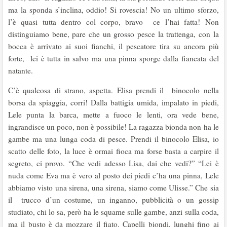
ma la sponda s’inclina, oddio! Si rovescia! No un ultimo sforzo,
l’è quasi tutta dentro col corpo, bravo ce l’hai fatta! Non
distinguiamo bene, pare che un grosso pesce la trattenga, con la
bocca è arrivato ai suoi fianchi, il pescatore tira su ancora più
forte, lei è tutta in salvo ma una pinna sporge dalla fiancata del
natante.
C’è qualcosa di strano, aspetta. Elisa prendi il binocolo nella
borsa da spiaggia, corri! Dalla battigia umida, impalato in piedi,
Lele punta la barca, mette a fuoco le lenti, ora vede bene,
ingrandisce un poco, non è possibile! La ragazza bionda non ha le
gambe ma una lunga coda di pesce. Prendi il binocolo Elisa, io
scatto delle foto, la luce è ormai fioca ma forse basta a carpire il
segreto, ci provo. “Che vedi adesso Lisa, dai che vedi?” “Lei è
nuda come Eva ma è vero al posto dei piedi c’ha una pinna, Lele
abbiamo visto una sirena, una sirena, siamo come Ulisse.” Che sia
il trucco d’un costume, un inganno, pubblicità o un gossip
studiato, chi lo sa, però ha le squame sulle gambe, anzi sulla coda,
ma il busto è da mozzare il fiato. Capelli biondi, lunghi fino ai