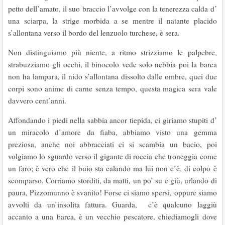
petto dell’amato, il suo braccio l’avvolge con la tenerezza calda d’
una sciarpa, la strige morbida a se mentre il natante placido
s’allontana verso il bordo del lenzuolo turchese, è sera.
Non distinguiamo più niente, a ritmo strizziamo le palpebre,
strabuzziamo gli occhi, il binocolo vede solo nebbia poi la barca
non ha lampara, il nido s’allontana dissolto dalle ombre, quei due
corpi sono anime di carne senza tempo, questa magica sera vale
davvero cent’anni.
Affondando i piedi nella sabbia ancor tiepida, ci giriamo stupiti d’
un miracolo d’amore da fiaba, abbiamo visto una gemma
preziosa, anche noi abbracciati ci si scambia un bacio, poi
volgiamo lo sguardo verso il gigante di roccia che troneggia come
un faro; è vero che il buio sta calando ma lui non c’è, di colpo è
scomparso. Corriamo storditi, da matti, un po’ su e giù, urlando di
paura, Pizzomunno è svanito! Forse ci siamo spersi, oppure siamo
avvolti da un’insolita fattura. Guarda, c’è qualcuno laggiù
accanto a una barca, è un vecchio pescatore, chiediamogli dove