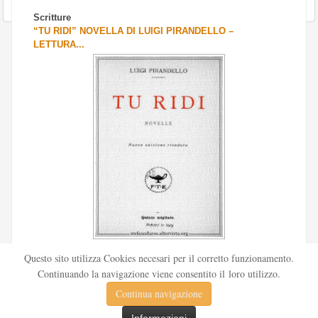
Scritture
“TU RIDI” NOVELLA DI LUIGI PIRANDELLO –
LETTURA...
Scritto da
Redazione Culturelite
Questo sito utilizza Cookies necesari per il corretto funzionamento.
Pubblicata nel 1912 sul «Corriere della sera», la novella Tu
Continuando la navigazione viene consentito il loro utilizzo.
ridi fu successivamente inserita nella ...
Continua navigazione
Leggi tutto