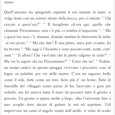
siamo.
Quell’anziano sta spingendo sapiente il suo natante in mare, si
volge lento con un sorriso stirato della bocca, poi ci chiede: ” Chi
cercate a quest’ora?” “ Il faraglione ch’era qui, quello che
chiamate Pizzomunno, non c’è più, ci sembra d’impazzire “, “ Ma
a quest’ora non c’è, domani, domani mattina lo ritroverete là dritto
al suo posto “ “ Ma che dite? È una pietra, mica può svanire, lei
ha bevuto.“ “Ma oggi è l’Assunta e sono passati esatti, esatti, cent’
anni “ “ E allora? Che vuol dire che le pietre salgono in cielo?” “
Ma voi lo sapete chi era Pizzomunno?” “ Certo che no” “ Vedete,
un tempo antico su questa spiaggia vivevano i pescatori, case di
legno su palafitte per via delle maree. C’era un ragazzo bello
come il sole, forte come un toro, fiero più d’ un leone. Tutte le
fanciulle del villaggio erano pazze di lui, facevano a gara per
sedurlo, ma lui amava tanto il mare da passarci tutto il giorno a
pescare. Un giorno si spinse molto a largo, oltre l’orizzonte fino a
uno scoglio dove decise di gettare le reti ed aspettare. Udì
improvviso un canto d’angelo venire dall’atollo, si volse di scatto