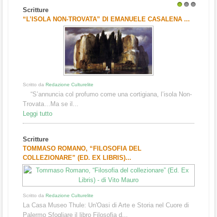
Scritture
1
2
3
“L’ISOLA NON-TROVATA” DI EMANUELE CASALENA ...
Scritto da
Redazione Culturelite
“S’annuncia col profumo come una cortigiana, l’isola Non-
Trovata…Ma se il...
Leggi tutto
Scritture
TOMMASO ROMANO, “FILOSOFIA DEL
COLLEZIONARE” (ED. EX LIBRIS)...
Scritto da
Redazione Culturelite
La Casa Museo Thule: Un'Oasi di Arte e Storia nel Cuore di
Palermo Sfogliare il libro Filosofia d...