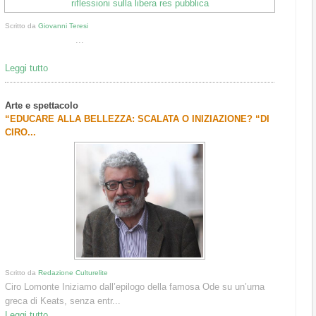
Scritto da
Giovanni Teresi
...
Leggi tutto
Arte e spettacolo
“EDUCARE ALLA BELLEZZA: SCALATA O INIZIAZIONE? “DI
CIRO...
Scritto da
Redazione Culturelite
Ciro Lomonte Iniziamo dall’epilogo della famosa Ode su un’urna
greca di Keats, senza entr...
Leggi tutto