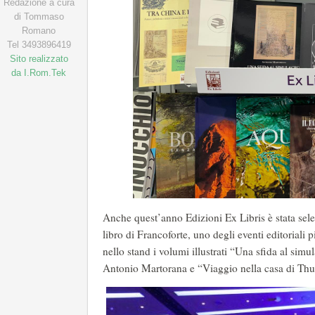
Redazione a cura
di Tommaso
Romano
Tel 3493896419
Sito realizzato
da I.Rom.Tek
Anche quest’anno Edizioni Ex Libris è stata sele
libro di Francoforte, uno degli eventi editoriali pi
nello stand i volumi illustrati “Una sfida al s
Antonio Martorana e “Viaggio nella casa di Th