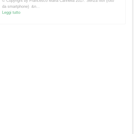
© Copyright by Francesco Maria Cannella 2017: Senza filtri (foto
da smartphone) &n...
Leggi tutto