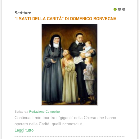
Scritture
1
2
3
"I SANTI DELLA CARITÀ" DI DOMENICO BONVEGNA
Scritto da
Redazione Culturelite
Continua il mio tour tra i “giganti” della Chiesa che hanno
operato nella Carità, quelli riconosciut...
Leggi tutto