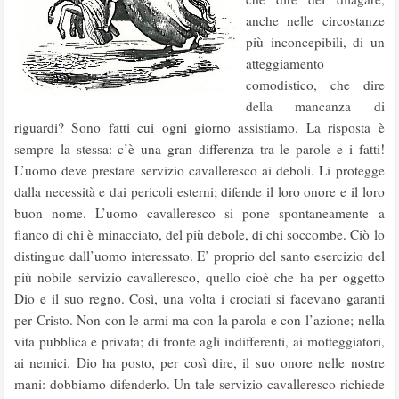
anche nelle circostanze
più inconcepibili, di un
atteggiamento
comodistico, che dire
della mancanza di
riguardi? Sono fatti cui ogni giorno assistiamo. La risposta è
sempre la stessa: c’è una gran differenza tra le parole e i fatti!
L’uomo deve prestare servizio cavalleresco ai deboli. Li protegge
dalla necessità e dai pericoli esterni; difende il loro onore e il loro
buon nome. L’uomo caval­leresco si pone spontaneamente a
fianco di chi è minacciato, del più debole, di chi soc­combe. Ciò lo
distingue dall’uomo interessato. E’ proprio del santo esercizio del
più nobile servizio cavalleresco, quello cioè che ha per oggetto
Dio e il suo regno. Così, una volta i crociati si facevano garanti
per Cristo. Non con le armi ma con la parola e con l’azione; nella
vita pubblica e privata; di fronte agli indifferenti, ai motteggiatori,
ai nemici. Dio ha posto, per così dire, il suo onore nelle nostre
mani: dobbiamo difenderlo. Un tale ser­vizio cavalleresco richiede