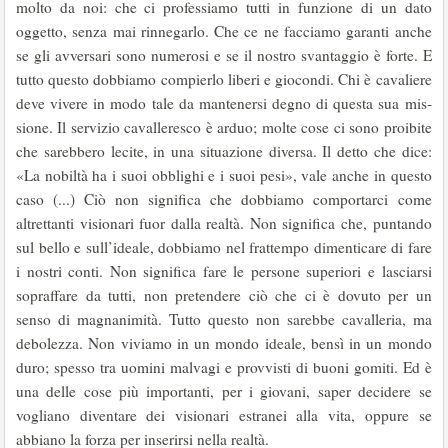
molto da noi: che ci professiamo tutti in funzione di un dato
oggetto, senza mai rinnegarlo. Che ce ne facciamo garanti anche
se gli avversari sono nu­merosi e se il nostro svantaggio è forte. E
tutto questo dobbiamo compierlo liberi e gio­condi. Chi è cavaliere
deve vivere in modo tale da mantenersi degno di questa sua mis­
sione. Il servizio cavalleresco è arduo; molte cose ci sono proibite
che sarebbero lecite, in una situazione diversa. Il detto che dice:
«La nobiltà ha i suoi obblighi e i suoi pesi», vale anche in questo
caso (...) Ciò non significa che dobbiamo comportarci come
altrettanti visionari fuor dalla realtà. Non significa che, puntando
sul bello e sull’ideale, dobbiamo nel frattempo dimenticare di fare
i nostri conti. Non significa fare le persone superiori e lasciarsi
sopraffare da tutti, non pretendere ciò che ci è dovuto per un
senso di magnani­mità. Tutto questo non sarebbe cavalleria, ma
debolezza. Non viviamo in un mondo ideale, bensì in un mondo
duro; spesso tra uomini malvagi e provvisti di buoni gomiti. Ed è
una delle cose più importanti, per i giovani, saper decidere se
vogliano diventare dei visionari estranei alla vita, oppure se
abbiano la forza per inserirsi nella realtà.