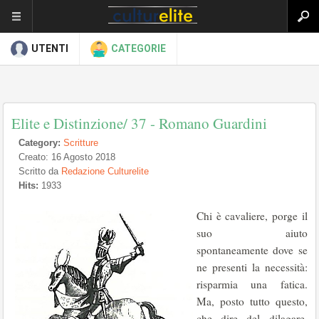
UTENTI
CATEGORIE
Elite e Distinzione/ 37 - Romano Guardini
Category:
Scritture
Creato: 16 Agosto 2018
Scritto da
Redazione Culturelite
Hits:
1933
Chi è cavaliere, porge il
suo aiuto
spontaneamente dove se
ne presenti la necessità:
rispar­mia una fatica.
Ma, posto tutto questo,
che dire del dilagare,