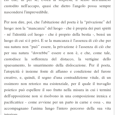
custodito nell'accapo, quasi che dietro l'angolo possa sempre
nascondersi l'imprevedibile.
Per non dire, poi, che l'abitazione del poeta è la “privazione” del
luogo: non la “mancanza” del luogo - che è propria dei puri spiriti
- né l'identità col luogo - che è proprio della bestia -, bensì un
luogo di cui si è privi. E se la mancanza è l'assenza di ciò che per
sua natura non “può” essere, la privazione è l'assenza di ciò che
per sua natura “dovrebbe” essere e non è, e che, come tale,
custodisce la sofferenza del distacco, la vertigine dello
spaesamento, lo smarrimento della dislocazione. Per il poeta,
l'atopicità è insieme fonte di affanno e condizione del furore
creativo, e, quindi, il segno d'una contraddizione vitale, di un
ossimoro non retorico ma esistenziale, per il quale il travaglio
poietico può espellere il suo frutto nella misura in cui i termini
dell'opposizione non si risolvono in una composizione irenica e
pacificatrice - come avviene per un parto in carne e ossa -, ma
accompagnano l'anima lungo l'intero percorso della sua vita
interiore.