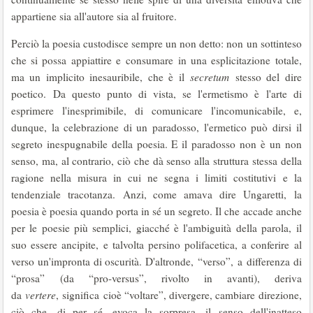
appartiene sia all'autore sia al fruitore.
Perciò la poesia custodisce sempre un non detto: non un sottinteso
che si possa appiattire e consumare in una esplicitazione totale,
ma un implicito inesauribile, che è il
secretum
stesso del dire
poetico. Da questo punto di vista, se l'ermetismo è l'arte di
esprimere l'inesprimibile, di comunicare l'incomunicabile, e,
dunque, la celebrazione di un paradosso, l'ermetico può dirsi il
segreto inespugnabile della poesia. E il paradosso non è un non
senso, ma, al contrario, ciò che dà senso alla struttura stessa della
ragione nella misura in cui ne segna i limiti costitutivi e la
tendenziale tracotanza. Anzi, come amava dire Ungaretti, la
poesia è poesia quando porta in sé un segreto. Il che accade anche
per le poesie più semplici, giacché è l'ambiguità della parola, il
suo essere ancipite, e talvolta persino polifacetica, a conferire al
verso un'impronta di oscurità. D'altronde, “verso”, a differenza di
“prosa” (da “pro-versus”, rivolto in avanti), deriva
da
vertere
, significa cioè “voltare”, divergere, cambiare direzione,
ciò che, di per sé, evoca la sorpresa, il senso dell'inatteso