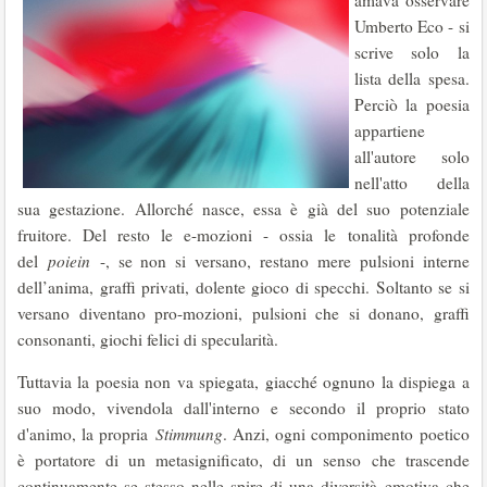
amava osservare
Umberto Eco - si
scrive solo la
lista della spesa.
Perciò la poesia
appartiene
all'autore solo
nell'atto della
sua gestazione. Allorché nasce, essa è già del suo potenziale
fruitore. Del resto le e-mozioni - ossia le tonalità profonde
del
poiein
-, se non si versano, restano mere pulsioni interne
dell’anima, graffi privati, dolente gioco di specchi. Soltanto se si
versano diventano pro-mozioni, pulsioni che si donano, graffi
consonanti, giochi felici di specularità.
Tuttavia la poesia non va spiegata, giacché ognuno la dispiega a
suo modo, vivendola dall'interno e secondo il proprio stato
d'animo, la propria
Stimmung
. Anzi, ogni componimento poetico
è portatore di un metasignificato, di un senso che trascende
continuamente se stesso nelle spire di una diversità emotiva che