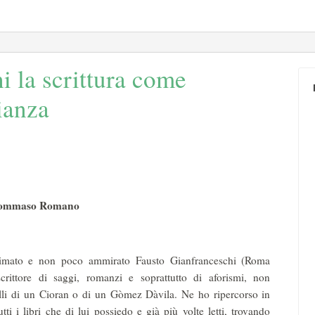
i la scrittura come
ianza
ommaso Romano
imato e non poco ammirato Fausto Gianfranceschi (Roma
crittore di saggi, romanzi e soprattutto di aforismi, non
elli di un Cioran o di un Gòmez Dàvila. Ne ho ripercorso in
tti i libri che di lui possiedo e già più volte letti, trovando