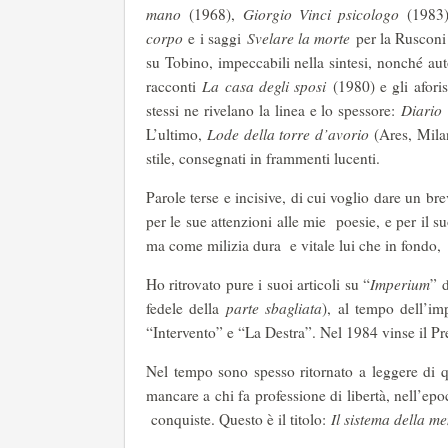
mano
(1968),
Giorgio Vinci psicologo
(1983
corpo
e i saggi
Svelare la morte
per la Rusconi 
su Tobino, impeccabili nella sintesi, nonché au
racconti
La casa degli sposi
(1980) e gli aforis
stessi ne rivelano la linea e lo spessore:
Diario
L’ultimo,
Lode della torre
d’avorio
(Ares, Milan
stile, consegnati in frammenti lucenti.
Parole terse e incisive, di cui voglio dare un 
per le sue attenzioni alle mie poesie, e per il 
ma come milizia dura e vitale lui che in fondo, 
Ho ritrovato pure i suoi articoli su “
Imperium
” 
fedele della
parte sbagliata
), al tempo dell’im
“Intervento” e “La Destra”. Nel 1984 vinse il Pr
Nel tempo sono spesso ritornato a leggere di
mancare a chi fa professione di libertà, nell’e
conquiste. Questo è il titolo:
Il sistema della m