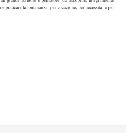
n grande scrittore e pensatore, da riscoprire, integralmente
a e praticare la lontananza per vocazione, per necessità e per