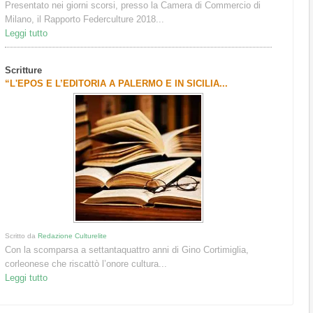
Presentato nei giorni scorsi, presso la Camera di Commercio di
Milano, il Rapporto Federculture 2018...
Leggi tutto
Scritture
“L'EPOS E L’EDITORIA A PALERMO E IN SICILIA...
Scritto da
Redazione Culturelite
Con la scomparsa a settantaquattro anni di Gino Cortimiglia,
corleonese che riscattò l’onore cultura...
Leggi tutto