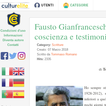
UTENTI
CATEGORIE
Fausto Gianfrancesch
Condizioni d'uso
coscienza e testimon
Informazioni
Diventa autore
Contatti
Category:
Scritture
Creato: 07 Marzo 2018
Scritto da
Tommaso Romano
Hits:
2335
T
di
Ho sempre st
1928-2012), s
inferiori a qu
pochi giorni tu