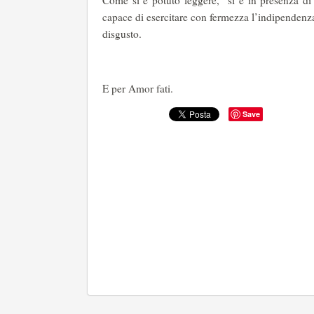
Come si è potuto leggere, si è in presenza di u
capace di esercitare con fermezza l’indipendenz
disgusto.
E per Amor fati.
Save