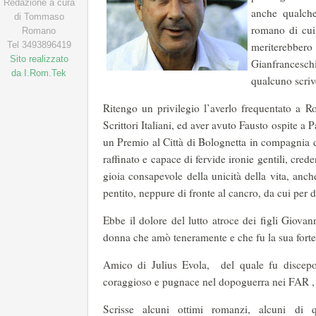
Redazione a cura
anche qualche 
di Tommaso
romano di cui
Romano
Tel 3493896419
meriterebber
Sito realizzato
Gianfranceschi
da I.Rom.Tek
qualcuno scriv
Ritengo un privilegio l’averlo frequentato a
Scrittori Italiani, ed aver avuto Fausto ospite a
un Premio al Città di Bolognetta in compagnia d
raffinato e capace di fervide ironie gentili, cre
gioia consapevole della unicità della vita, anc
pentito, neppure di fronte al cancro, da cui per 
Ebbe il dolore del lutto atroce dei figli Giovan
donna che amò teneramente e che fu la sua fort
Amico di Julius Evola, del quale fu discepol
coraggioso e pugnace nel dopoguerra nei FAR , 
Scrisse alcuni ottimi romanzi, alcuni di 