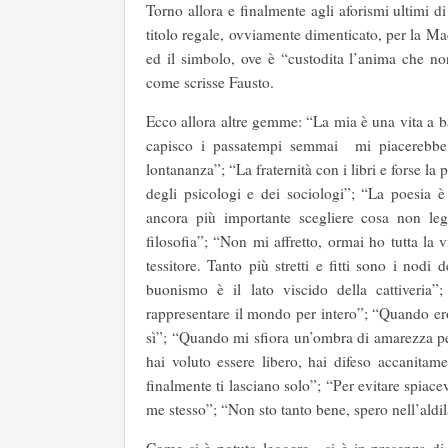
Torno allora e finalmente agli aforismi ultimi d
titolo regale, ovviamente dimenticato, per la 
ed il simbolo, ove è “custodita l’anima che n
come scrisse Fausto.
Ecco allora altre gemme: “La mia è una vita a 
capisco i passatempi semmai mi piacerebbe 
lontananza”; “La fraternità con i libri e forse la 
degli psicologi e dei sociologi”; “La poesia 
ancora più importante scegliere cosa non le
filosofia”; “Non mi affretto, ormai ho tutta la v
tessitore. Tanto più stretti e fitti sono i nodi
buonismo è il lato viscido della cattiveria
rappresentare il mondo per intero”; “Quando er
sì”; “Quando mi sfiora un’ombra di amarezza per
hai voluto essere libero, hai difeso accanitame
finalmente ti lasciano solo”; “Per evitare spiac
me stesso”; “Non sto tanto bene, spero nell’aldi