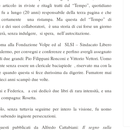
articolo in riviste e ritagli tratti dal “Tempo”, quotidiano
 fu a lungo (20 anni) responsabile della terza pagina e che
o certamente una ristampa. Ma questa del “Tempo” di
 e dei suoi collaboratori, è una storia di cui forse un giorno
erà, senza indulgere, si spera, nell’autocitazione.
 Roma alla Fondazione Volpe ed al SLSI – Sindacato Libero
 Palermo, per convegni e conferenze e perfino avergli assegnato
i due grandi: Pio Filippani Ronconi e Vittorio Vettori. Uomo
dente senza essere un clericale baciapiede , riservato ma con la
he quando questa si fece durissima da digerire. Fumatore mai
dieci anni scampò due volte.
ni e Federica, a cui dedicò due libri di rara intensità, e una
e compagna: Rosetta.
o, senza tuttavia seguirne per intero la visione, fu uomo
subendo ingiuste persecuzioni.
questi pubblicati da Alfredo Cattabiani:
Il segno sulla