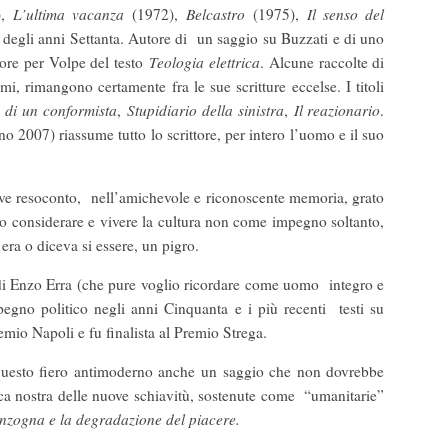
),
L’ultima vacanza
(1972),
Belcastro
(1975),
Il senso del
degli anni Settanta. Autore di un saggio su Buzzati e di uno
tore per Volpe del testo
Teologia elettrica
. Alcune raccolte di
mi, rimangono certamente fra le sue scritture eccelse. I titoli
 di un conformista
,
Stupidiario della sinistra
,
Il reazionario
.
o 2007) riassume tutto lo scrittore, per intero l’uomo e il suo
breve resoconto, nell’amichevole e riconoscente memoria, grato
suo considerare e vivere la cultura non come impegno soltanto,
era o diceva si essere, un pigro.
di Enzo Erra (che pure voglio ricordare come uomo integro e
pegno politico negli anni Cinquanta e i più recenti testi su
emio Napoli e fu finalista al Premio Strega.
 questo fiero antimoderno anche un saggio che non dovrebbe
poca nostra delle nuove schiavitù, sostenute come “umanitarie”
enzogna e la degradazione del piacere.