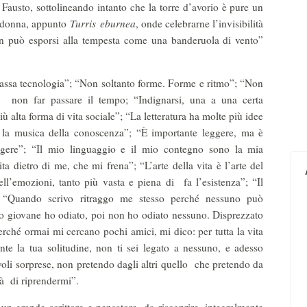
i Fausto, sottolineando intanto che la torre d’avorio è pure un
Madonna, appunto
Turris
eburnea
, onde celebrarne l’invisibilità
on può esporsi alla tempesta come una banderuola di vento”
bassa tecnologia”; “Non soltanto forme. Forme e ritmo”; “Non
non far passare il tempo; “Indignarsi, una a una certa
più alta forma di vita sociale”; “La letteratura ha molte più idee
è la musica della conoscenza”; “È importante leggere, ma è
ggere”; “Il mio linguaggio e il mio contegno sono la mia
ita dietro di me, che mi frena”; “L’arte della vita è l’arte del
 dell’emozioni, tanto più vasta e piena di fa l’esistenza”; “Il
”; “Quando scrivo ritraggo me stesso perché nessuno può
o giovane ho odiato, poi non ho odiato nessuno. Disprezzato
ché ormai mi cercano pochi amici, mi dico: per tutta la vita
nte la tua solitudine, non ti sei legato a nessuno, e adesso
evoli sorprese, non pretendo dagli altri quello che pretendo da
là di riprendermi”.