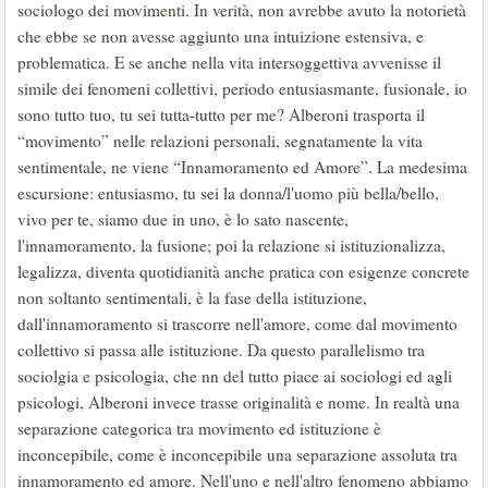
sociologo dei movimenti. In verità, non avrebbe avuto la notorietà
che ebbe se non avesse aggiunto una intuizione estensiva, e
problematica. E se anche nella vita intersoggettiva avvenisse il
simile dei fenomeni collettivi, periodo entusiasmante, fusionale, io
sono tutto tuo, tu sei tutta-tutto per me? Alberoni trasporta il
“movimento” nelle relazioni personali, segnatamente la vita
sentimentale, ne viene “Innamoramento ed Amore”. La medesima
escursione: entusiasmo, tu sei la donna/l'uomo più bella/bello,
vivo per te, siamo due in uno, è lo sato nascente,
l'innamoramento, la fusione; poi la relazione si istituzionalizza,
legalizza, diventa quotidianità anche pratica con esigenze concrete
non soltanto sentimentali, è la fase della istituzione,
dall'innamoramento si trascorre nell'amore, come dal movimento
collettivo si passa alle istituzione. Da questo parallelismo tra
sociolgia e psicologia, che nn del tutto piace ai sociologi ed agli
psicologi, Alberoni invece trasse originalità e nome. In realtà una
separazione categorica tra movimento ed istituzione è
inconcepibile, come è inconcepibile una separazione assoluta tra
innamoramento ed amore. Nell'uno e nell'altro fenomeno abbiamo