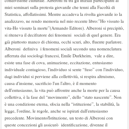
condivisione culturale. Alberoni fu tra gli iniziali partecipanti ai
miei seminari sulla protesta giovanile che tenni alla Facoltà di
Statistica, affollatissimi. Mentre accadeva la rivolta giovanile io la
analizzavo, ne rendo memoria nel mio recente libro:”Ho vissuto la
vita-Ho vissuto la morte”(Armando Editore). Alberoni si precipitò,
si riteneva il decifratore dei fenomeni sociali di quel genere. Era
già piuttosto manco di chioma, occhi scuri, alto, fluente parlatore.
Alberoni definiva i fenomeni sociali secondo una nomenclatura
afferrata dai sociologi francesi, Emile Durkheim, vale a dire,
esiste una fase di cova, animazione, eccitazione, entusiasmo
individuale contagioso, l'individuo si sente “fuso” con l'individuo,
dagi individui si perviene alla collettività, si respira altruismo,
causa d'insieme, sacrificio l'un l'altro, è il momento
dell'entusiasmo, la vita può affrontre anche la morte per la causa
collettiva, è la fase del “movimento”, dello “stato nascente”. Non
è una condizione eterna, sfocia nella “istituzione”, la stabilità, la
legge, l'ordine, le regole, anche se ispirati dall'entusiasmo
precedente. Movimento/Istituzione, un testo di Alberoni con
queste concezioni gli assicurò identificazione, divenne il