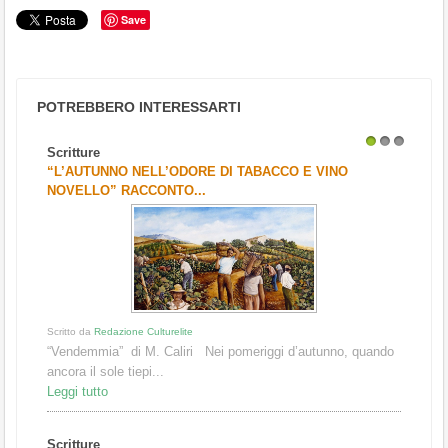
Save
POTREBBERO INTERESSARTI
Scritture
1
2
3
“L’AUTUNNO NELL’ODORE DI TABACCO E VINO
NOVELLO” RACCONTO...
Scritto da
Redazione Culturelite
“Vendemmia” di M. Caliri Nei pomeriggi d’autunno, quando
ancora il sole tiepi...
Leggi tutto
Scritture