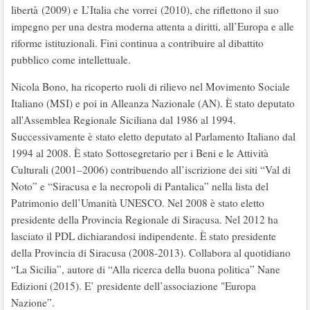
libertà (2009) e L’Italia che vorrei (2010), che riflettono il suo
impegno per una destra moderna attenta a diritti, all’Europa e alle
riforme istituzionali. Fini continua a contribuire al dibattito
pubblico come intellettuale.
Nicola Bono, ha ricoperto ruoli di rilievo nel Movimento Sociale
Italiano (MSI) e poi in Alleanza Nazionale (AN). È stato deputato
all'Assemblea Regionale Siciliana dal 1986 al 1994.
Successivamente è stato eletto deputato al Parlamento Italiano dal
1994 al 2008. È stato Sottosegretario per i Beni e le Attività
Culturali (2001–2006) contribuendo all’iscrizione dei siti “Val di
Noto” e “Siracusa e la necropoli di Pantalica” nella lista del
Patrimonio dell’Umanità UNESCO. Nel 2008 è stato eletto
presidente della Provincia Regionale di Siracusa. Nel 2012 ha
lasciato il PDL dichiarandosi indipendente. È stato presidente
della Provincia di Siracusa (2008-2013). Collabora al quotidiano
“La Sicilia”, autore di “Alla ricerca della buona politica” Nane
Edizioni (2015). E’ presidente dell’associazione "Europa
Nazione”.