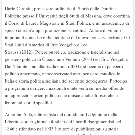
Dario Caroniti, professore ordinario di Storia delle Dottrine
Politiche presso l’Università degli Studi di Messina, dove coordina
il Corso di Laurea Magistrale in Studi Politici, è un accademico di
spicco con un’ampia produzione scientifica. Autore di volumi
importanti come Le radici teoriche del nuovo conservatorismo. Gli
Stati Uniti d’America di Eric Voegelin e Leo
Strauss (2012), Potere pubblico, tradizione e federalismo nel
pensiero politico di Gioacchino Ventura (2014) ed Eric Voegelin.
Dall’illuminismo alla rivoluzione (2004), si occupa di pensiero
politico americano, neoconservatorismo, pensiero cattolico in
Italia e storia politica siciliana del secondo dopoguerra. Partecipa
a programmi di ricerca nazionali e interventi sui media offrendo
un approccio storico-politico che unisce analisi filosofiche a
fenomeni storici specifici.
Antonino Sala, editorialista del quotidiano L’Opinione delle
Libertà, storico giornale fondato dai liberali risorgimentisti nel
1846 e rifondato nel 1993 è autore di pubblicazioni su storia,