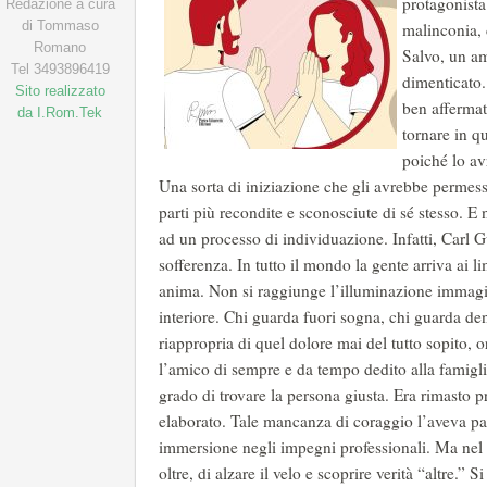
Redazione a cura
di Tommaso
Romano
Tel 3493896419
Sito realizzato
da I.Rom.Tek