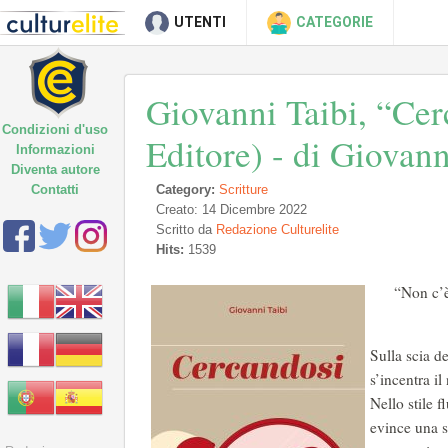
UTENTI
CATEGORIE
Giovanni Taibi, “Cerc
Condizioni d'uso
Editore) - di Giovan
Informazioni
Diventa autore
Contatti
Category:
Scritture
Creato: 14 Dicembre 2022
Scritto da
Redazione Culturelite
Hits:
1539
“Non c’è
Sulla scia delle parole del grande poeta portoghese, Fernando Pessoa, s’incentra il nuovo romanzo di Giovanni Taibi, dal titolo, “Cercandosi.” Nello stile fluido, caratterizzato da un linguaggio garbato e limpido, si evince una scrittura idonea a rivelare il tormentoso viaggio interiore del protagonista: Salvatore. Sull’onda dei ricordi, velati da una poetica malinconia, ci si inoltra negli orizzonti frammentati della storia di Anna e Salvo, un amore non totalmente vissuto nella realtà, seppur mai dimenticato. Dopo vent’anni Salvatore, ormai uomo e con una carriera ben affermata, in seguito al matrimonio del fratello, si vede costretto a tornare in quel paese dove tutto ebbe origine. Un ritorno molto importante poiché lo avrebbe portato a svelarsi all’animo del ragazzo che era stato. Una sorta di iniziazione che gli avrebbe permesso, attenzionando quella ferita adolescenziale, di esplorare le parti più recondite e sconosciute di sé stesso. E nell’incontro-scontro con la propria Ombra che egli dà inizio ad un processo di individuazione. Infatti, Carl Gustav Jung scrive: “non c’è presa di coscienza senza sofferenza. In tutto il mondo la gente arriva ai limiti dell’assurdo per evitare di confrontarsi con la propria anima. Non si raggiunge l’illuminazione immaginando figure di luce, ma portando alla coscienza l’oscurità interiore. Chi guarda fuori sogna, chi guarda dentro si sveglia.” Riaprendo così la scatola dei ricordi, si riappropria di quel dolore mai del tutto sopito, ora ammantato da un senso di sacralità. L’incontro con Mario, l’amico di sempre e da tempo dedito alla famiglia, mette in risalto la propria incapacità di non essere stato in grado di trovare la persona giusta. Era rimasto prigioniero in un passato non risolto, non giustamente elaborato. 