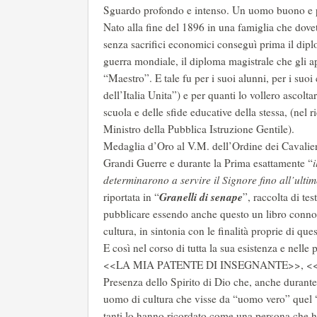
Sguardo profondo e intenso. Un uomo buono e pi
Nato alla fine del 1896 in una famiglia che dove
senza sacrifici economici conseguì prima il dipl
guerra mondiale, il diploma magistrale che gli ap
“Maestro”. E tale fu per i suoi alunni, per i suoi
dell’Italia Unita”) e per quanti lo vollero ascol
scuola e delle sfide educative della stessa, (nel ri
Ministro della Pubblica Istruzione Gentile).
Medaglia d’Oro al V.M. dell’Ordine dei Cavalier
Grandi Guerre e durante la Prima esattamente “
determinarono a servire il Signore fino all’ulti
Granelli di senape
riportata in “
”, raccolta di t
pubblicare essendo anche questo un libro connotato
cultura, in sintonia con le finalità proprie di 
E così nel corso di tutta la sua esistenza e nell
<<LA MIA PATENTE DI INSEGNANTE>>, <<I
Presenza dello Spirito di Dio che, anche durante
uomo di cultura che visse da “uomo vero” quel “pe
tanti lo hanno ricordato come una persona che 