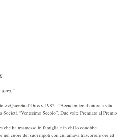
E
 dura.”
emio <<Quercia d’Oro>> 1982. “Accademico d’onore a vita
la Società “Ventesimo Secolo”. Due volte Premiato al Premio
ura che ha trasmesso in famiglia e in chi lo conobbe
 e nel cuore dei suoi nipoti con cui amava trascorrere ore ed