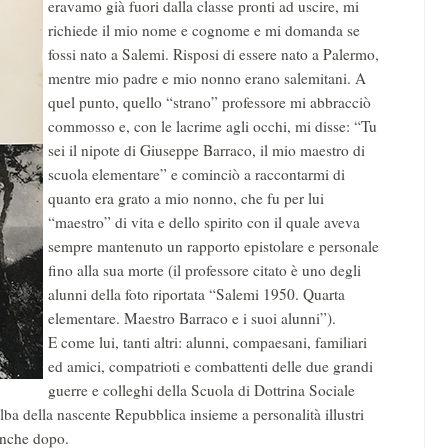
eravamo già fuori dalla classe pronti ad uscire, mi
richiede il mio nome e cognome e mi domanda se
fossi nato a Salemi. Risposi di essere nato a Palermo,
mentre mio padre e mio nonno erano salemitani. A
quel punto, quello “strano” professore mi abbracciò
commosso e, con le lacrime agli occhi, mi disse: “Tu
sei il nipote di Giuseppe Barraco, il mio maestro di
scuola elementare” e cominciò a raccontarmi di
quanto era grato a mio nonno, che fu per lui
“maestro” di vita e dello spirito con il quale aveva
sempre mantenuto un rapporto epistolare e personale
fino alla sua morte (il professore citato è uno degli
alunni della foto riportata “Salemi 1950. Quarta
elementare. Maestro Barraco e i suoi alunni”).
E come lui, tanti altri: alunni, compaesani, familiari
ed amici, compatrioti e combattenti delle due grandi
guerre e colleghi della Scuola di Dottrina Sociale
lba della nascente Repubblica insieme a personalità illustri
 anche dopo.