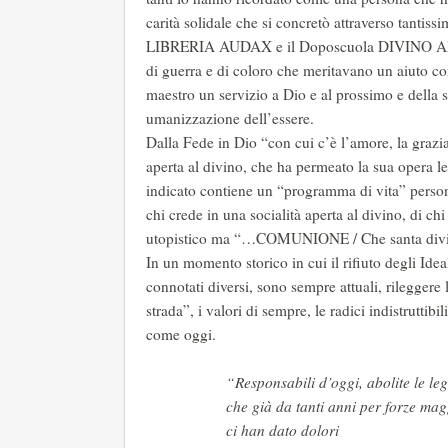
carità solidale che si concretò attraverso tantiss
LIBRERIA AUDAX e il Doposcuola DIVINO AMORE
di guerra e di coloro che meritavano un aiuto con
maestro un servizio a Dio e al prossimo e della s
umanizzazione dell’essere.
Dalla Fede in Dio “con cui c’è l’amore, la grazia,
aperta al divino, che ha permeato la sua opera let
indicato contiene un “programma di vita” personal
chi crede in una socialità aperta al divino, di chi
utopistico ma “…COMUNIONE / Che santa divi
In un momento storico in cui il rifiuto degli Idea
connotati diversi, sono sempre attuali, rileggere 
strada”, i valori di sempre, le radici indistruttib
come oggi.
“Responsabili d’oggi, abolite le leg
che già da tanti anni per forze mag
ci han dato dolori