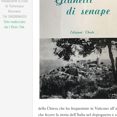
Redazione a cura
di Tommaso
Romano
Tel 3493896419
Sito realizzato
da I.Rom.Tek
della Chiesa che ha frequentato in Vaticano all’a
che fecero la storia dell’Italia nel dopoguerra e