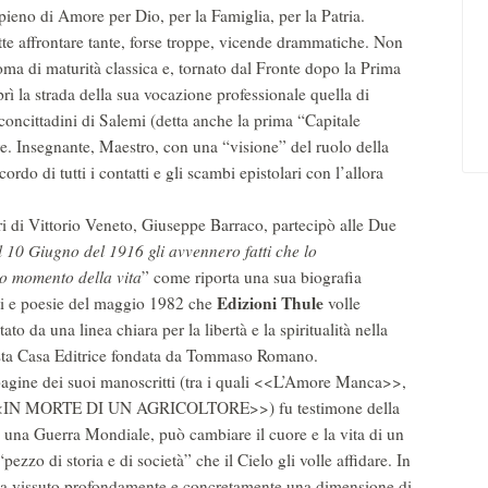
eno di Amore per Dio, per la Famiglia, per la Patria.
tte affrontare tante, forse troppe, vicende drammatiche. Non
oma di maturità classica e, tornato dal Fronte dopo la Prima
rì la strada della sua vocazione professionale quella di
 concittadini di Salemi (detta anche la prima “Capitale
tare. Insegnante, Maestro, con una “visione” del ruolo della
cordo di tutti i contatti e gli scambi epistolari con l’allora
i di Vittorio Veneto, Giuseppe Barraco, partecipò alle Due
il 10 Giugno del 1916 gli avvennero fatti che lo
mo momento della vita
” come riporta una sua biografia
Edizioni Thule
esti e poesie del maggio 1982 che
volle
 da una linea chiara per la libertà e la spiritualità nella
questa Casa Editrice fondata da Tommaso Romano.
e pagine dei suoi manoscritti (tra i quali <<L’Amore Manca>>,
N MORTE DI UN AGRICOLTORE>>) fu testimone della
 una Guerra Mondiale, può cambiare il cuore e la vita di un
zzo di storia e di società” che il Cielo gli volle affidare. In
ha vissuto profondamente e concretamente una dimensione di