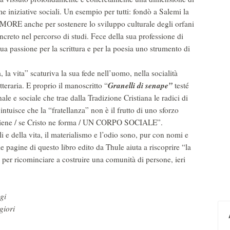
ime iniziative sociali. Un esempio per tutti: fondò a Salemi la
 anche per sostenere lo sviluppo culturale degli orfani
creto nel percorso di studi. Fece della sua professione di
ua passione per la scrittura e per la poesia uno strumento di
 la vita” scaturiva la sua fede nell’uomo, nella socialità
Granelli di senape”
teraria. E proprio il manoscritto “
testé
e e sociale che trae dalla Tradizione Cristiana le radici di
 intuisce che la “fratellanza” non è il frutto di uno sforzo
ene / se Cristo ne forma / UN CORPO SOCIALE”.
li e della vita, il materialismo e l’odio sono, pur con nomi e
le pagine di questo libro edito da Thule aiuta a riscoprire “la
ili per ricominciare a costruire una comunità di persone, ieri
gi
giori