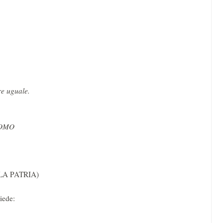
e uguale.
’UOMO
LA PATRIA)
ede: