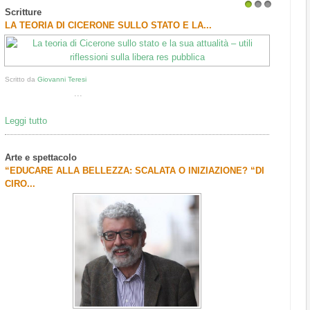
Scritture
1
2
3
LA TEORIA DI CICERONE SULLO STATO E LA...
Scritto da
Giovanni Teresi
...
Leggi tutto
Arte e spettacolo
“EDUCARE ALLA BELLEZZA: SCALATA O INIZIAZIONE? “DI
CIRO...