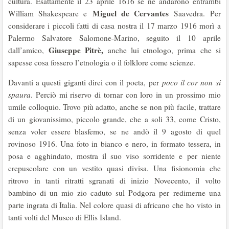
cultura. Esattamente il 23 aprile 1616 se ne andarono entrambi
Miguel de Cervantes
William Shakespeare e
Saavedra. Per
considerare i piccoli fatti di casa nostra il 17 marzo 1916 morì a
Palermo Salvatore Salomone-Marino, seguito il 10 aprile
Giuseppe Pitrè
,
dall’amico,
anche lui etnologo, prima che si
sapesse cosa fossero l’etnologia o il folklore come scienze.
Davanti a questi giganti direi con il poeta, per
poco il cor non si
spaura
. Perciò mi riservo di tornar con loro in un prossimo mio
umile colloquio. Trovo più adatto, anche se non più facile, trattare
di un giovanissimo, piccolo grande, che a soli 33, come Cristo,
senza voler essere blasfemo, se ne andò il 9 agosto di quel
rovinoso 1916. Una foto in bianco e nero, in formato tessera, in
posa e agghindato, mostra il suo viso sorridente e per niente
crepuscolare con un vestito quasi divisa. Una fisionomia che
ritrovo in tanti ritratti sgranati di inizio Novecento, il volto
bambino di un mio zio caduto sul Podgora per redimerne una
parte ingrata di Italia. Nel colore quasi di africano che ho visto in
tanti volti del Museo di Ellis Island.