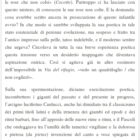
le rose che non colsi» (
Cocotte
). Purtroppo ci ha lasciato con
questo mistero, di conoscere le sue rose non colte. E la domanda:
cosa avrebbe scritto ancora in prosecuzione di questo infantile
avvio? In che modo si sarebbe sviluppata la sua poetica in tale
stato esistenziale di perenne evoluzione, ma sospeso e fratto tra
l’antico impresso sulla pelle, tatoo indelebile, e il moderno sentire
che urgeva? Circolava in tutta la sua breve esperienza poetica
questa tensione verso un desiderio inappagato che diventava
aspirazione onirica. Così si agitava già in altro ossimoro
dell’impossibile in
Via del rifugio
, «vedo un quadrifoglio / che
non coglierò».
Sulla sua sperimentazione, diciamo esercitazione poetica,
incombettero i giganti del passato e del presente in progress,
l’arcigno luciferino Carducci, anche lui dimidiato tra il classicismo
dei primi titoli latini e della irruenza dei giambi ed epodi e dei
ritmi barbari, fino all’approdo delle nuove rime e ritmi, e il Pascoli
che ondeggiava tra l’umiltà delle tamerici virgiliane e la dolorosa
e pietosa (da
pietas
) invenzione del canto a voce spiegata di