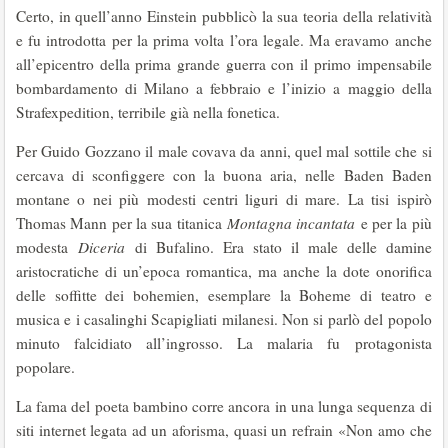
Certo, in quell’anno Einstein pubblicò la sua teoria della relatività
e fu introdotta per la prima volta l’ora legale. Ma eravamo anche
all’epicentro della prima grande guerra con il primo impensabile
bombardamento di Milano a febbraio e l’inizio a maggio della
Strafexpedition, terribile già nella fonetica.
Per Guido Gozzano il male covava da anni, quel mal sottile che si
cercava di sconfiggere con la buona aria, nelle Baden Baden
montane o nei più modesti centri liguri di mare. La tisi ispirò
Thomas Mann per la sua titanica
Montagna incantata
e per la più
modesta
Diceria
di Bufalino. Era stato il male delle damine
aristocratiche di un’epoca romantica, ma anche la dote onorifica
delle soffitte dei bohemien, esemplare la Boheme di teatro e
musica e i casalinghi Scapigliati milanesi. Non si parlò del popolo
minuto falcidiato all’ingrosso. La malaria fu protagonista
popolare.
La fama del poeta bambino corre ancora in una lunga sequenza di
siti internet legata ad un aforisma, quasi un refrain
«Non amo che