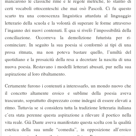
mancarono le classiche rime e le regole metriche, lo stantio di
certi vocaboli ottocenteschi che mai osò Pascoli. Ci fu questo
scarto tra una conoscenza linguistica attardata al linguaggio
letterario della scuola e la volontà di superare le forme attraverso
l’inganno dei nuovi contenuti. E qua si rivelò l’impossibilità della
conciliazione. Occorreva la demolizione futurista per ri-
cominciare. In seguito la sua poesia si conformò ai tipi di una
prosa ritmata, ma non poteva bastare quello, l’umiltà del
quotidiano e la prosaicità della resa a decretare la nascita di una
nuova poesia. Restavano i modelli letterari abusati, pur nella sua
aspirazione al loro ribaltamento.
Certamente furono i contenuti a interessarlo, un mondo nuovo che
il concetto altamente eroico e sublime della poesia aveva
trascurato, soprattutto disprezzato come indegni di essere elevati a
ritmo. Tuttavia se si considera tutta la tradizione letteraria italiana
c’era stata perenne questa aspirazione a rilevare il poetico nella
vita reale. Già Dante aveva manifestato questa scelta con la qualità
estetica della sua umile “comedia”, in opposizione all’eroico