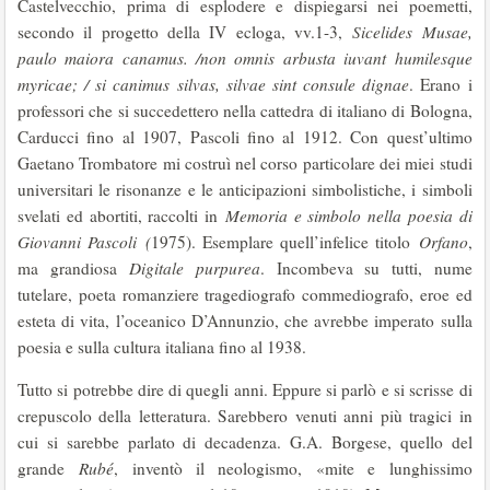
Castelvecchio, prima di esplodere e dispiegarsi nei poemetti,
secondo il progetto della IV ecloga, vv.1-3,
Sicelides Musae,
paulo maiora canamus. /non omnis arbusta iuvant humilesque
myricae; / si canimus silvas, silvae sint consule dignae
. Erano i
professori che si succedettero nella cattedra di italiano di Bologna,
Carducci fino al 1907, Pascoli fino al 1912. Con quest’ultimo
Gaetano Trombatore mi costruì nel corso particolare dei miei studi
universitari le risonanze e le anticipazioni simbolistiche, i simboli
svelati ed abortiti, raccolti in
Memoria e simbolo nella poesia di
Giovanni Pascoli
(
1975). Esemplare quell’infelice titolo
Orfano
,
ma grandiosa
Digitale purpurea
. Incombeva su tutti, nume
tutelare, poeta romanziere tragediografo commediografo, eroe ed
esteta di vita, l’oceanico D’Annunzio, che avrebbe imperato sulla
poesia e sulla cultura italiana fino al 1938.
Tutto si potrebbe dire di quegli anni. Eppure si parlò e si scrisse di
crepuscolo della letteratura. Sarebbero venuti anni più tragici in
cui si sarebbe parlato di decadenza. G.A. Borgese, quello del
grande
Rubé
, inventò il neologismo, «mite e lunghissimo