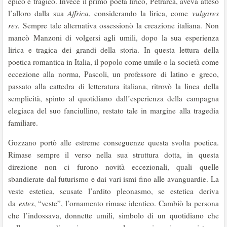
epico e tragico. Invece il primo poeta lirico, Petrarca, aveva atteso
l’alloro dalla sua
Affrica
, considerando la lirica, come
vulgares
res.
Sempre tale alternativa ossessionò la creazione italiana. Non
mancò Manzoni di volgersi agli umili, dopo la sua esperienza
lirica e tragica dei grandi della storia. In questa lettura della
poetica romantica in Italia, il popolo come umile o la società come
eccezione alla norma, Pascoli, un professore di latino e greco,
passato alla cattedra di letteratura italiana, ritrovò la linea della
semplicità, spinto al quotidiano dall’esperienza della campagna
elegiaca del suo fanciullino, restato tale in margine alla tragedia
familiare.
Gozzano portò alle estreme conseguenze questa svolta poetica.
Rimase sempre il verso nella sua struttura dotta, in questa
direzione non ci furono novità eccezionali, quali quelle
sbandierate dal futurismo e dai vari ismi fino alle avanguardie. La
veste estetica, scusate l’ardito pleonasmo, se estetica deriva
da
estes
, “veste”, l’ornamento rimase identico. Cambiò la persona
che l’indossava, donnette umili, simbolo di un quotidiano che