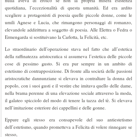
nulla aveva di eroico se non la propria misera esistenza
quotidiana, l’eccezionalità di questa umanità. Ed era ardito
scegliere a protagonisti di poesia quelle piccole donne, come le
umili Agnese e Lucia, che rimangono personaggi di romanzo,
elevandole addirittura a soggetto di poesia. Alle Elettra o Fedra o
Ermengarda si sostituivano la Carlotta, la Felicità, etc.
Lo straordinario dell’operazione stava nel fatto che all’estetica
della raffinatezza aristocratica si assumeva l’estetica delle piccole
cose di pessimo gusto. Si era pur sempre in un ambito di
estetismo di contrapposizione. Di fronte alla società delle passioni
aristocratiche dannunziane si elevava in contraltare la donna del
popolo, con i suoi gusti e il vestire che imitava quello delle dame,
nella brama perenne di una elevazione sociale attraverso la moda,
il galateo spicciolo del modo di tenere la tazza del tè. Si elevava
nell’imitazione esteriore dei cappellini e delle gonne.
Eppure egli stesso era consapevole del suo antiestetismo
dell’estetismo, quando prometteva a Felicita di volere rinnegare se
stesso,