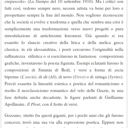
crepuscolo» (
La Stampa
del 10 settembre 1910). Ma i critici son
fatti così, vedono sempre nero, nessun artista va bene per loro e
prospettano sempre la fine del mondo. Non vogliono riconoscere
che la società si evolve e trasforma e quella che sembra una crisi è
semplicemente una trasformazione verso nuovi progetti o pura
rimodulazione di antichissimi fenomeni. Già quando si era
esaurito lo slancio creativo della lirica e della melica greca
classica, in età alessandrina, i poeti cercarono l’originalità nella
raffinatezza stilistica o si esercitarono in fantasiose composizioni
grafiche, inventarono la poesia figurata. Esempi eclatanti furono le
composizioni di Simmia di Rodi, i versi a forma di ascia
bipenne
(L’ascia
), di ali (
Ali
), di uovo (
Uovo
) o di siringa (
Syrinx
).
Perciò esaurita la linearità estetica e poetica del romanticismo e
risolto il neoclassicismo romantico del velo delle Grazie, in una
fase definita anche decadente, le figure parlanti di Guillaume
Apollinaire,
Il Pleut
, con il fiotto di versi.
Gozzano, stretto fra questi giganti, per i pochi anni che gli furono
concessi, trovò una sua via alla espressione poetica. Eppure non