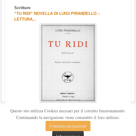
Scritture
“TU RIDI” NOVELLA DI LUIGI PIRANDELLO –
LETTURA...
Scritto da
Redazione Culturelite
Questo sito utilizza Cookies necesari per il corretto funzionamento.
Pubblicata nel 1912 sul «Corriere della sera», la novella Tu
Continuando la navigazione viene consentito il loro utilizzo.
ridi fu successivamente inserita nella ...
Continua navigazione
Leggi tutto