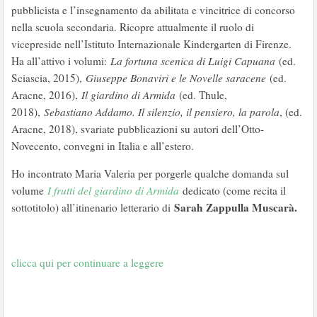
pubblicista e l’insegnamento da abilitata e vincitrice di concorso
nella scuola secondaria. Ricopre attualmente il ruolo di
vicepreside nell’Istituto Internazionale Kindergarten di Firenze.
Ha all’attivo i volumi:
La fortuna scenica di Luigi Capuana
(ed.
Sciascia, 2015),
Giuseppe Bonaviri e le Novelle saracene
(ed.
Aracne, 2016),
Il giardino di Armida
(ed. Thule,
2018),
Sebastiano Addamo. Il silenzio, il pensiero, la parola
, (ed.
Aracne, 2018), svariate pubblicazioni su autori dell’Otto-
Novecento, convegni in Italia e all’estero.
Ho incontrato Maria Valeria per porgerle qualche domanda sul
volume
I frutti del giardino di Armida
dedicato (come recita il
Sarah Zappulla Muscarà.
sottotitolo) all’itinenario letterario di
clicca qui per continuare a leggere