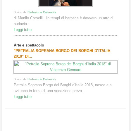
Scritto da
Redazione Culturelite
di Manlio Corselli In tempi di barbarie è davvero un atto di
audacia...
Leggi tutto
Arte e spettacolo
"PETRALIA SOPRANA BORGO DEI BORGHI D’ITALIA
2018" DI...
Scritto da
Redazione Culturelite
Petralia Soprana Borgo dei Borghi d’Italia 2018, nasce e si
sviluppa in forza di una vocazione preva...
Leggi tutto