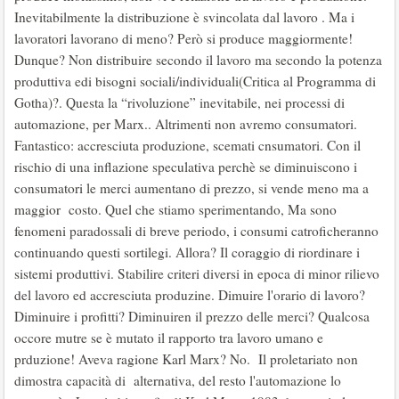
Inevitabilmente la distribuzione è svincolata dal lavoro . Ma i
lavoratori lavorano di meno? Però si produce maggiormente!
Dunque? Non distribuire secondo il lavoro ma secondo la potenza
produttiva edi bisogni sociali/individuali(Critica al Programma di
Gotha)?. Questa la “rivoluzione” inevitabile, nei processi di
automazione, per Marx.. Altrimenti non avremo consumatori.
Fantastico: accresciuta produzione, scemati cnsumatori. Con il
rischio di una inflazione speculativa perchè se diminuiscono i
consumatori le merci aumentano di prezzo, si vende meno ma a
maggior costo. Quel che stiamo sperimentando, Ma sono
fenomeni paradossali di breve periodo, i consumi catroficheranno
continuando questi sortilegi. Allora? Il coraggio di riordinare i
sistemi produttivi. Stabilire criteri diversi in epoca di minor rilievo
del lavoro ed accresciuta produzine. Dimuire l'orario di lavoro?
Diminuire i profitti? Diminuiren il prezzo delle merci? Qualcosa
occore mutre se è mutato il rapporto tra lavoro umano e
prduzione! Aveva ragione Karl Marx? No. Il proletariato non
dimostra capacità di alternativa, del resto l'automazione lo