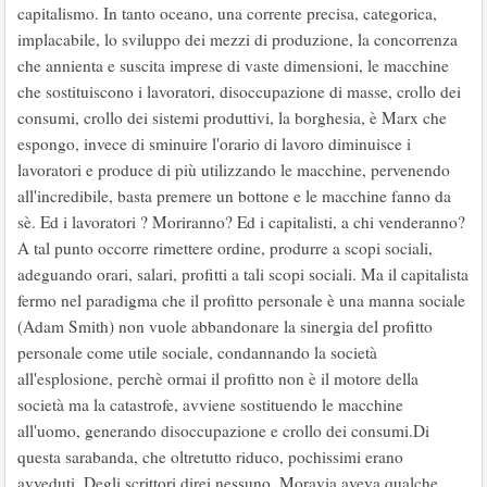
capitalismo. In tanto oceano, una corrente precisa, categorica,
implacabile, lo sviluppo dei mezzi di produzione, la concorrenza
che annienta e suscita imprese di vaste dimensioni, le macchine
che sostituiscono i lavoratori, disoccupazione di masse, crollo dei
consumi, crollo dei sistemi produttivi, la borghesia, è Marx che
espongo, invece di sminuire l'orario di lavoro diminuisce i
lavoratori e produce di più utilizzando le macchine, pervenendo
all'incredibile, basta premere un bottone e le macchine fanno da
sè. Ed i lavoratori ? Moriranno? Ed i capitalisti, a chi venderanno?
A tal punto occorre rimettere ordine, produrre a scopi sociali,
adeguando orari, salari, profitti a tali scopi sociali. Ma il capitalista
fermo nel paradigma che il profitto personale è una manna sociale
(Adam Smith) non vuole abbandonare la sinergia del profitto
personale come utile sociale, condannando la società
all'esplosione, perchè ormai il profitto non è il motore della
società ma la catastrofe, avviene sostituendo le macchine
all'uomo, generando disoccupazione e crollo dei consumi.Di
questa sarabanda, che oltretutto riduco, pochissimi erano
avveduti. Degli scrittori direi nessuno, Moravia aveva qualche