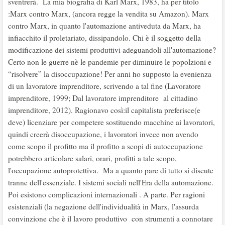
sventrerà. La mia biografia di Karl Marx, 1983, ha per titolo
:Marx contro Marx, (ancora regge la vendita su Amazon). Marx
contro Marx, in quanto l'automazione antiveduta da Marx, ha
infiacchito il proletariato, dissipandolo. Chi è il soggetto della
modificazione dei sistemi produttivi adeguandoli all'automazione?
Certo non le guerre nè le pandemie per diminuire le popolzioni e
“risolvere” la disoccupazione! Per anni ho supposto la evenienza
di un lavoratore imprenditore, scrivendo a tal fine (Lavoratore
imprenditore, 1999; Dal lavoratore imprenditore al cittadino
imprenditore, 2012). Ragionavo così:il capitalista preferisce(e
deve) licenziare per competere sostituendo macchine ai lavoratori,
quindi creerà disoccupazione, i lavoratori invece non avendo
come scopo il profitto ma il profitto a scopi di autoccupazione
potrebbero articolare salari, orari, profitti a tale scopo,
l'occupazione autoprotettiva. Ma a quanto pare di tutto si discute
tranne dell'essenziale. I sistemi sociali nell'Era della automazione.
Poi esistono complicazioni internazionali . A parte. Per ragioni
esistenziali (la negazione dell'individualità in Marx, l'assurda
convinzione che è il lavoro produttivo con strumenti a connotare