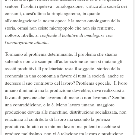
sentore, Pasolini ripeteva : omologazione, critica alla società dei
consumi, quest'ultima la rimpiangeremo, in quanto
all'omologazione la nostra epoca è la meno omologante della
storia, ormai non esiste micropopolo che non sia renitente,
riottoso, ribelle,
si confonde il tentativo di omologare con
l'omologazione attuata
.
Torniamo al problema determinante. ll problema che stiamo
subendo: non c'è scampo all'automazione se non si mutano gli
assetti produttivi. Il proletariato resta il soggetto storico della
economia in una economia a favore di tutta la società anche se
decresce il suo contributo del lavoro? Problema epocale. Il lvoro
umano diminuirà ma la produzione dovrebbe, deve realizzarsi a
favore di persone che lavorano di meno o non lavorano? Sembra
una contraddizione, e lo è. Meno lavoro umano, maggiore
produzione dovuta alle macchine, distribuzione socializzata, non
relazinara al contributo di lavoro ma secondo la potenza
produttiva. Infatti: con minimo lavoro ma potenti macchine si
produce moltissimo, non vi è relazione tra lavoro e produzione.