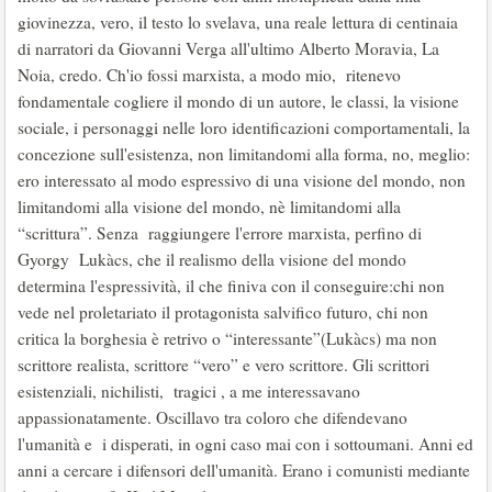
giovinezza, vero, il testo lo svelava, una reale lettura di centinaia
di narratori da Giovanni Verga all'ultimo Alberto Moravia, La
Noia, credo. Ch'io fossi marxista, a modo mio, ritenevo
fondamentale cogliere il mondo di un autore, le classi, la visione
sociale, i personaggi nelle loro identificazioni comportamentali, la
concezione sull'esistenza, non limitandomi alla forma, no, meglio:
ero interessato al modo espressivo di una visione del mondo, non
limitandomi alla visione del mondo, nè limitandomi alla
“scrittura”. Senza raggiungere l'errore marxista, perfino di
Gyorgy Lukàcs, che il realismo della visione del mondo
determina l'espressività, il che finiva con il conseguire:chi non
vede nel proletariato il protagonista salvifico futuro, chi non
critica la borghesia è retrivo o “interessante”(Lukàcs) ma non
scrittore realista, scrittore “vero” e vero scrittore. Gli scrittori
esistenziali, nichilisti, tragici , a me interessavano
appassionatamente. Oscillavo tra coloro che difendevano
l'umanità e i disperati, in ogni caso mai con i sottoumani. Anni ed
anni a cercare i difensori dell'umanità. Erano i comunisti mediante