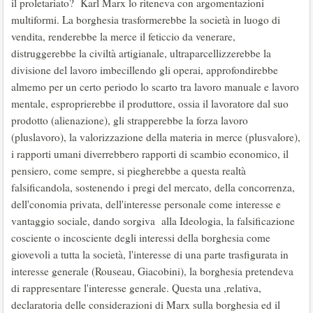
il proletariato? Karl Marx lo riteneva con argomentazioni
multiformi. La borghesia trasformerebbe la società in luogo di
vendita, renderebbe la merce il feticcio da venerare,
distruggerebbe la civiltà artigianale, ultraparcellizzerebbe la
divisione del lavoro imbecillendo gli operai, approfondirebbe
almemo per un certo periodo lo scarto tra lavoro manuale e lavoro
mentale, esproprierebbe il produttore, ossia il lavoratore dal suo
prodotto (alienazione), gli strapperebbe la forza lavoro
(pluslavoro), la valorizzazione della materia in merce (plusvalore),
i rapporti umani diverrebbero rapporti di scambio economico, il
pensiero, come sempre, si piegherebbe a questa realtà
falsificandola, sostenendo i pregi del mercato, della concorrenza,
dell'conomia privata, dell'interesse personale come interesse e
vantaggio sociale, dando sorgiva alla Ideologia, la falsificazione
cosciente o incosciente degli interessi della borghesia come
giovevoli a tutta la società, l'interesse di una parte trasfigurata in
interesse generale (Rouseau, Giacobini), la borghesia pretendeva
di rappresentare l'interesse generale. Questa una ,relativa,
declaratoria delle considerazioni di Marx sulla borghesia ed il