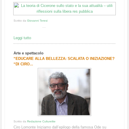
Scritto da
Giovanni Teresi
...
Leggi tutto
Arte e spettacolo
“EDUCARE ALLA BELLEZZA: SCALATA O INIZIAZIONE?
“DI CIRO...
Scritto da
Redazione Culturelite
Ciro Lomonte Iniziamo dall’epilogo della famosa Ode su