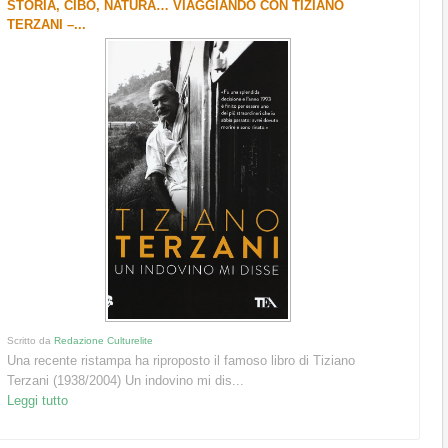
STORIA, CIBO, NATURA… VIAGGIANDO CON TIZIANO
TERZANI –...
Scritto da
Redazione Culturelite
Una recente ristampa ha riproposto il famoso libro di Tiziano
Terzani (1938/2004) Un indovino mi dis...
Leggi tutto