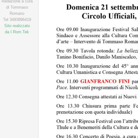
Redazione a cura
di Tommaso
Romano
Tel 3493896419
Sito realizzato
da I.Rom.Tek