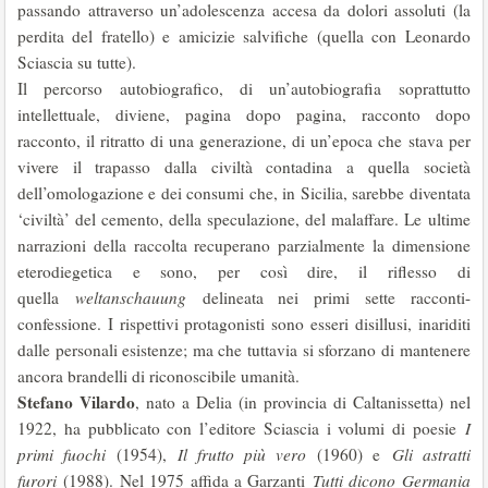
passando attraverso un’adolescenza accesa da dolori assoluti (la
perdita del fratello) e amicizie salvifiche (quella con Leonardo
Sciascia su tutte).
Il percorso autobiografico, di un’autobiografia soprattutto
intellettuale, diviene, pagina dopo pagina, racconto dopo
racconto, il ritratto di una generazione, di un’epoca che stava per
vivere il trapasso dalla civiltà contadina a quella società
dell’omologazione e dei consumi che, in Sicilia, sarebbe diventata
‘civiltà’ del cemento, della speculazione, del malaffare. Le ultime
narrazioni della raccolta recuperano parzialmente la dimensione
eterodiegetica e sono, per così dire, il riflesso di
quella
weltanschauung
delineata nei primi sette racconti-
confessione. I rispettivi protagonisti sono esseri disillusi, inariditi
dalle personali esistenze; ma che tuttavia si sforzano di mantenere
ancora brandelli di riconoscibile umanità.
Stefano Vilardo
, nato a Delia (in provincia di Caltanissetta) nel
1922, ha pubblicato con l’editore Sciascia i volumi di poesie
I
primi fuochi
(1954),
Il frutto più vero
(1960) e
Gli astratti
furori
(1988). Nel 1975 affida a Garzanti
Tutti dicono Germania