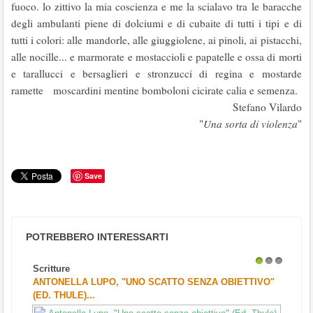
fuoco. lo zittivo la mia coscienza e me la scialavo tra le baracche
degli ambulanti piene di dolciumi e di cubaite di tutti i tipi e di
tutti i colori: alle mandorle, alle giuggiolene, ai pinoli, ai pistacchi,
alle nocille... e marmorate e mostaccioli e papatelle e ossa di morti
e tarallucci e bersaglieri e stronzucci di regina e mostarde
ramette moscardini mentine bomboloni cicirate calia e semenza.
Stefano Vilardo
"
Una sorta di violenza
"
Save
POTREBBERO INTERESSARTI
Scritture
1
2
3
ANTONELLA LUPO, "UNO SCATTO SENZA OBIETTIVO"
(ED. THULE)...