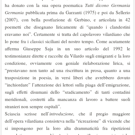
ha donato con la sua opera poematica
Tutti dicono Germania
Germania
pubblicata prima da Garzanti (1975) e poi da Sellerio
(2007), con bella postfazione di Gerbino, e articolata in 42
poemetti che disegnano liricamente di “quando i clandestini
eravamo noi”. Certamente si tratta del capolavoro vilardiano che
lo pone fra i classici siciliani del nostro tempo. Come acutamente
afferma Giuseppe Saja in un suo articolo del 1992 le
testimonianze dirette e raccolte da Vilardo sugli emigranti e la loro
condizione, ovviamente con geniale rielaborazione lirica, si
“prestavano non tanto ad una riscrittura in prosa, quanto a una
trasposizione in poesia, in versi liberi che avrebbero dovuto
“inchiordare” l’attenzione dei lettori sulla piaga dell’emigrazione,
sugli effetti disumani dello “sradicamento” di tanti contadini
meridionali, costretti alla mancanza di lavoro a battere suoli
stranieri non sempre ospitali”.
Sciascia scrisse nell’
introduzione,
che il pregio maggiore
dell’opera vilardiana consisteva nella “ricreazione” di vicende che
si impongono per la loro alta drammaticità fra ripetizioni