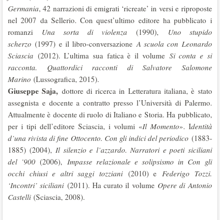
Germania
, 42 narrazioni di emigrati ‘ricreate’ in versi e riproposte
nel 2007 da Sellerio. Con quest’ultimo editore ha pubblicato i
romanzi
Una sorta di violenza
(1990),
Uno stupido
scherzo
(1997) e il libro-conversazione
A scuola con Leonardo
Sciascia
(2012). L’ultima sua fatica è il volume
Si conta e si
racconta. Quattordici racconti di Salvatore Salomone
Marino
(Lussografica, 2015).
Giuseppe Saja,
dottore di ricerca in Letteratura italiana, è stato
assegnista e docente a contratto presso l’Università di Palermo.
Attualmente è docente di ruolo di Italiano e Storia. Ha pubblicato,
per i tipi dell’editore Sciascia, i volumi «
Il Momento
». I
dentità
d’una rivista di fine Ottocento. Con gli indici del periodico
(1883-
1885) (2004),
Il silenzio e l’azzardo. Narratori e poeti siciliani
del ’900
(2006),
Impasse relazionale e solipsismo in Con gli
occhi chiusi e altri saggi tozziani
(2010) e
Federigo Tozzi.
‘Incontri’ siciliani
(2011). Ha curato il volume
Opere di Antonio
Castelli
(Sciascia, 2008).