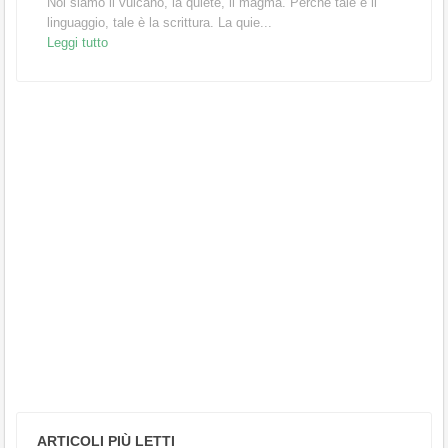
Noi siamo il vulcano, la quiete, il magma. Perché tale è il
linguaggio, tale è la scrittura. La quie...
Leggi tutto
ARTICOLI PIÙ LETTI