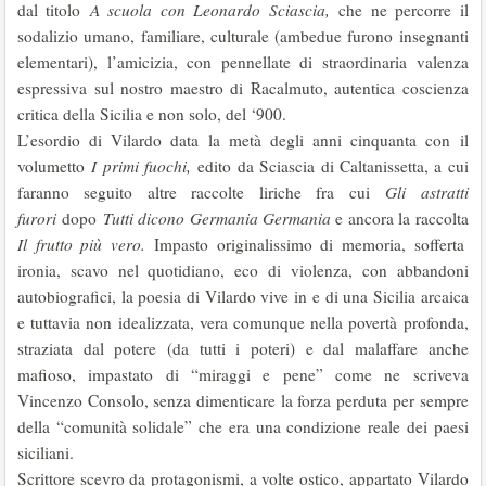
dal titolo
A scuola con Leonardo Sciascia,
che ne percorre il
sodalizio umano, familiare, culturale (ambedue furono insegnanti
elementari), l’amicizia, con pennellate di straordinaria valenza
espressiva sul nostro maestro di Racalmuto, autentica coscienza
critica della Sicilia e non solo, del ‘900.
L’esordio di Vilardo data la metà degli anni cinquanta con il
volumetto
I primi fuochi,
edito da Sciascia di Caltanissetta, a cui
faranno seguito altre raccolte liriche fra cui
Gli astratti
furori
dopo
Tutti dicono Germania Germania
e ancora la raccolta
Il frutto più vero.
Impasto originalissimo di memoria, sofferta
ironia, scavo nel quotidiano, eco di violenza, con abbandoni
autobiografici, la poesia di Vilardo vive in e di una Sicilia arcaica
e tuttavia non idealizzata, vera comunque nella povertà profonda,
straziata dal potere (da tutti i poteri) e dal malaffare anche
mafioso, impastato di “miraggi e pene” come ne scriveva
Vincenzo Consolo, senza dimenticare la forza perduta per sempre
della “comunità solidale” che era una condizione reale dei paesi
siciliani.
Scrittore scevro da protagonismi, a volte ostico, appartato Vilardo