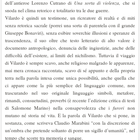
dell’antieroe Lorenzo Cutrano di
Una sorta di violenza,
che si
snoda nel clima retorico e totalitario tra le due guerre.
Vilardo è quindi un testimone, un ricreatore di realtà e di miti
senza retorica sacrale (porrei una sorta di parentela con il grande
Giuseppe Bonaviri), senza esibire soverchie illusioni e speranze di
trascendenza, il suo oltre che testo letterario di alto valore è
documento antropologico, denuncia delle ingiustizie, anche delle
difficoltà dell’esistere, ai limiti del nichilismo. Tuttavia il viaggio
di Vilardo è sempre scavo, anche religioso malgrado le apparenze,
mai mera cronaca raccontata, scavo di sé appunto e della propria
terra nella parola intesa come unica possibilità, anche quella che
ci appare come la più semplice del linguaggio comune, non
trascurando nel suo originale linguaggio simboli, metafore,
rimandi, consuetudini, proverbi (è recente l’edizione critica di testi
di Salomone Marino) nella consapevolezza che i
furori
non
mutano né storia né vita. E la parola di Vilardo che si pone, in
sostanza, come scriveva Claudio Marabini “con la discrezione di
un’ombra che pretende soltanto di porre un sigillo d’umanità”, nel
tempo che scorre tra memoria e sangue.