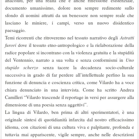
anacoluti, per una realtà che è anche riflessione esistenziale,
documento umanissimo, dolore non sempre redimente sullo
sfondo di uomini attratti da un benessere non sempre reale che
lasciano le miniere, i campi, verso un nuovo disidentico
paesaggio.
Temi ricorrenti che ritroveremo nel tessuto narrativo degli
Astratti
furori
dove il tessuto etno-antropologico e la rielaborazione della
radice popolare si incontrano con la violenza gratuita e la stupidità
del Ventennio, narrato a sua volta e senza conformismi in
Uno
stupido scherzo
senza tacere la decadenza socio-culturale
successiva in grado di far perdere all’intellettuale perfino la sua
funzione di denuncia e coscienza critica, come Vilardo ha a voce
chiara denunciato in una intervista. Come ha scritto Andrea
Camilleri “Vilardo trascende il reportage in versi per assurgere alla
dimensione di una poesia senza aggettivi”.
La lingua di Vilardo, ben prima di altri sperimentatori, è una
originale sintesi di quotidianità infarcita dal nostro efficacissimo
idioma, con citazioni di una cultura viva e palpitante, profonda e
tuttavia mai appariscente, vigile sempre, anche nelle descrizioni