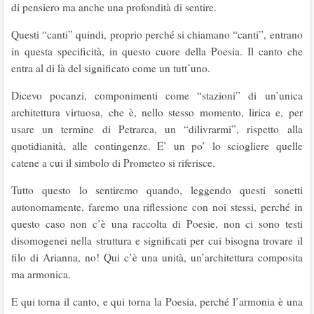
di pensiero ma anche una profondità di sentire.
Questi “canti” quindi, proprio perché si chiamano “canti”, entrano
in questa specificità, in questo cuore della Poesia. Il canto che
entra al di là del significato come un tutt’uno.
Dicevo pocanzi, componimenti come “stazioni” di un’unica
architettura virtuosa, che è, nello stesso momento, lirica e, per
usare un termine di Petrarca, un “dilivrarmi”, rispetto alla
quotidianità, alle contingenze. E’ un po’ lo sciogliere quelle
catene a cui il simbolo di Prometeo si riferisce.
Tutto questo lo sentiremo quando, leggendo questi sonetti
autonomamente, faremo una riflessione con noi stessi, perché in
questo caso non c’è una raccolta di Poesie, non ci sono testi
disomogenei nella struttura e significati per cui bisogna trovare il
filo di Arianna, no! Qui c’è una unità, un’architettura composita
ma armonica.
E qui torna il canto, e qui torna la Poesia, perché l’armonia è una