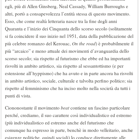
egli, più di Allen Ginsberg, Neal Cassady, William Burroughs e
altri, portò a consapevolezza l’entità stessa di questo movimento.
Esso, che come realtà letteraria nasce tra la fine degli anni
Quaranta e l’inizio dei Cinquanta dello scorso secolo (solitamente
si fa coincidere il suo inizio nel 1951, data della pubblicazione del
più celebre romanzo del Kerouac,
On the road
) è probabilmente il
più “arcaico” e meno attuale dei movimenti d’avanguardia dello
scorso secolo; sia rispetto al futurismo che ebbe ed ha importanti
risvolti in ambito artistico, sia rispetto al sessantottismo (e per
estensione all’hyppismo) che ha avuto e in parte ancora ha risvolti
in ambito artistico, sociale, culturale e talvolta perfino politico; sia
rispetto al femminismo che ha inciso molto nella società da tutti i
punti di vista.
Ciononostante il movimento
beat
contiene un fascino particolare
perché, crediamo, il suo carattere così individualistico ed estremo
(più individualistico ed estremo anche del futurismo che
comunque ha espresso in parte, benchè in modo velleitario, anche
esigenze politiche, quindi sociali) lo conduce direttamente alle