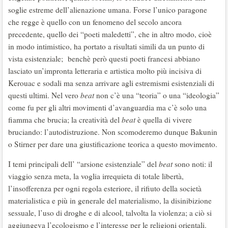
soglie estreme dell’alienazione umana. Forse l’unico paragone
che regge è quello con un fenomeno del secolo ancora
precedente, quello dei “poeti maledetti”, che in altro modo, cioè
in modo intimistico, ha portato a risultati simili da un punto di
vista esistenziale; benchè però questi poeti francesi abbiano
lasciato un’impronta letteraria e artistica molto più incisiva di
Kerouac e sodali ma senza arrivare agli estremismi esistenziali di
questi ultimi. Nel vero
beat
non c’è una “teoria” o una “ideologia”
come fu per gli altri movimenti d’avanguardia ma c’è solo una
fiamma che brucia; la creatività del
beat
è quella di vivere
bruciando: l’autodistruzione. Non scomoderemo dunque Bakunin
o Stirner per dare una giustificazione teorica a questo movimento.
I temi principali dell’ “arsione esistenziale” del
beat
sono noti: il
viaggio senza meta, la voglia irrequieta di totale libertà,
l’insofferenza per ogni regola esteriore, il rifiuto della società
materialistica e più in generale del materialismo, la disinibizione
sessuale, l’uso di droghe e di alcool, talvolta la violenza; a ciò si
aggiungeva l’ecologismo e l’interesse per le religioni orientali.