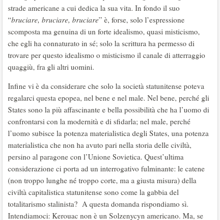
strade americane a cui dedica la sua vita. In fondo il suo
“
bruciare, bruciare, bruciare
” è, forse, solo l’espressione
scomposta ma genuina di un forte idealismo, quasi misticismo,
che egli ha connaturato in sé; solo la scrittura ha permesso di
trovare per questo idealismo o misticismo il canale di atterraggio
quaggiù, fra gli altri uomini.
Infine vi è da considerare che solo la società statunitense poteva
regalarci questa epopea, nel bene e nel male. Nel bene, perché gli
States sono la più affascinante e bella possibilità che ha l’uomo di
confrontarsi con la modernità e di sfidarla; nel male, perché
l’uomo subisce la potenza materialistica degli States, una potenza
materialistica che non ha avuto pari nella storia delle civiltà,
persino al paragone con l’Unione Sovietica. Quest’ultima
considerazione ci porta ad un interrogativo fulminante: le catene
(non troppo lunghe né troppo corte, ma a giusta misura) della
civiltà capitalistica statunitense sono come la gabbia del
totalitarismo stalinista? A questa domanda rispondiamo sì.
Intendiamoci: Kerouac non è un Solzenycyn americano. Ma, se