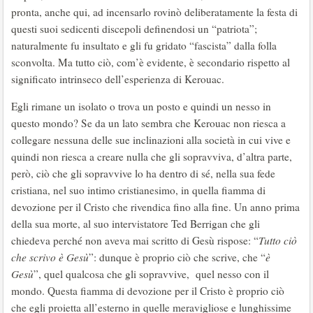
pronta, anche qui, ad incensarlo rovinò deliberatamente la festa di
questi suoi sedicenti discepoli definendosi un “patriota”;
naturalmente fu insultato e gli fu gridato “fascista” dalla folla
sconvolta. Ma tutto ciò, com’è evidente, è secondario rispetto al
significato intrinseco dell’esperienza di Kerouac.
Egli rimane un isolato o trova un posto e quindi un nesso in
questo mondo? Se da un lato sembra che Kerouac non riesca a
collegare nessuna delle sue inclinazioni alla società in cui vive e
quindi non riesca a creare nulla che gli sopravviva, d’altra parte,
però, ciò che gli sopravvive lo ha dentro di sé, nella sua fede
cristiana, nel suo intimo cristianesimo, in quella fiamma di
devozione per il Cristo che rivendica fino alla fine. Un anno prima
della sua morte, al suo intervistatore Ted Berrigan che gli
chiedeva perché non aveva mai scritto di Gesù rispose: “
Tutto ciò
che scrivo è Gesù
”: dunque è proprio ciò che scrive, che “
è
Gesù
”, quel qualcosa che gli sopravvive, quel nesso con il
mondo. Questa fiamma di devozione per il Cristo è proprio ciò
che egli proietta all’esterno in quelle meravigliose e lunghissime