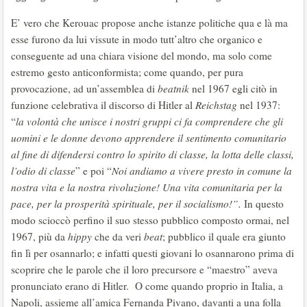
E’ vero che Kerouac propose anche istanze politiche qua e là ma
esse furono da lui vissute in modo tutt’altro che organico e
conseguente ad una chiara visione del mondo, ma solo come
estremo gesto anticonformista; come quando, per pura
provocazione, ad un’assemblea di
beatnik
nel 1967 egli citò in
funzione celebrativa il discorso di Hitler al
Reichstag
nel 1937:
“
la volontà che unisce i nostri gruppi ci fa comprendere che gli
uomini e le donne devono apprendere il sentimento comunitario
al fine di difendersi contro lo spirito di classe, la lotta delle classi,
l’odio di classe
” e poi “
Noi andiamo a vivere presto in comune la
nostra vita e la nostra rivoluzione! Una vita comunitaria per la
pace, per la prosperità spirituale, per il socialismo!”.
In questo
modo scioccò perfino il suo stesso pubblico composto ormai, nel
1967, più da
hippy
che da veri
beat
; pubblico il quale era giunto
fin lì per osannarlo; e infatti questi giovani lo osannarono prima di
scoprire che le parole che il loro precursore e “maestro” aveva
pronunciato erano di Hitler. O come quando proprio in Italia, a
Napoli, assieme all’amica Fernanda Pivano, davanti a una folla