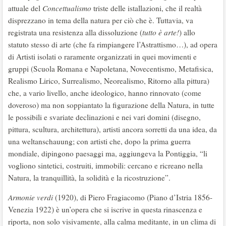
attuale del
Concettualismo
triste delle istallazioni, che il realtà
disprezzano in tema della natura per ciò che è. Tuttavia, va
registrata una resistenza alla dissoluzione (
tutto è arte!
) allo
statuto stesso di arte (che fa rimpiangere l’Astrattismo…), ad opera
di Artisti isolati o raramente organizzati in quei movimenti e
gruppi (Scuola Romana e Napoletana, Novecentismo, Metafisica,
Realismo Lirico, Surrealismo, Neorealismo, Ritorno alla pittura)
che, a vario livello, anche ideologico, hanno rinnovato (come
doveroso) ma non soppiantato la figurazione della Natura, in tutte
le possibili e svariate declinazioni e nei vari domini (disegno,
pittura, scultura, architettura), artisti ancora sorretti da una idea, da
una weltanschauung; con artisti che, dopo la prima guerra
mondiale, dipingono paesaggi ma, aggiungeva la Pontiggia, “li
vogliono sintetici, costruiti, immobili: cercano e ricreano nella
Natura, la tranquillità, la solidità e la ricostruzione”.
Armonie verdi
(1920), di Piero Fragiacomo (Piano d’Istria 1856-
Venezia 1922) è un’opera che si iscrive in questa rinascenza e
riporta, non solo visivamente, alla calma meditante, in un clima di