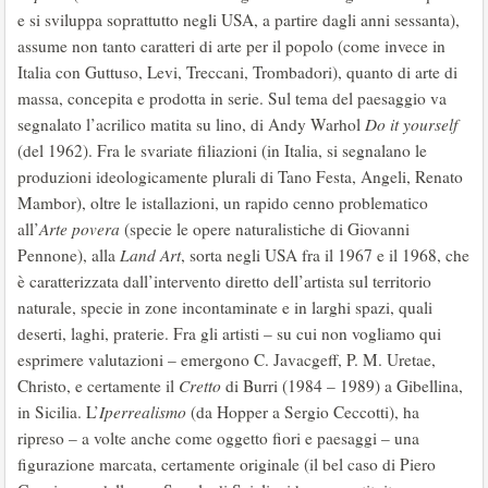
e si sviluppa soprattutto negli USA, a partire dagli anni sessanta),
assume non tanto caratteri di arte per il popolo (come invece in
Italia con Guttuso, Levi, Treccani, Trombadori), quanto di arte di
massa, concepita e prodotta in serie. Sul tema del paesaggio va
segnalato l’acrilico matita su lino, di Andy Warhol
Do it yourself
(del 1962). Fra le svariate filiazioni (in Italia, si segnalano le
produzioni ideologicamente plurali di Tano Festa, Angeli, Renato
Mambor), oltre le istallazioni, un rapido cenno problematico
all’
Arte povera
(specie le opere naturalistiche di Giovanni
Pennone), alla
Land Art
, sorta negli USA fra il 1967 e il 1968, che
è caratterizzata dall’intervento diretto dell’artista sul territorio
naturale, specie in zone incontaminate e in larghi spazi, quali
deserti, laghi, praterie. Fra gli artisti – su cui non vogliamo qui
esprimere valutazioni – emergono C. Javacgeff, P. M. Uretae,
Christo, e certamente il
Cretto
di Burri (1984 – 1989) a Gibellina,
in Sicilia. L’
Iperrealismo
(da Hopper a Sergio Ceccotti), ha
ripreso – a volte anche come oggetto fiori e paesaggi – una
figurazione marcata, certamente originale (il bel caso di Piero