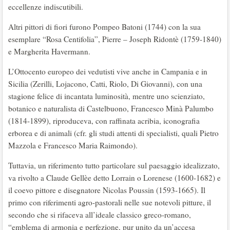
eccellenze indiscutibili.
Altri pittori di fiori furono Pompeo Batoni (1744) con la sua
esemplare “Rosa Centifolia”, Pierre – Joseph Ridontè (1759-1840)
e Margherita Havermann.
L’Ottocento europeo dei vedutisti vive anche in Campania e in
Sicilia (Zerilli, Lojacono, Catti, Riolo, Di Giovanni), con una
stagione felice di incantata luminosità, mentre uno scienziato,
botanico e naturalista di Castelbuono, Francesco Minà Palumbo
(1814-1899), riproduceva, con raffinata acribia, iconografia
erborea e di animali (cfr. gli studi attenti di specialisti, quali Pietro
Mazzola e Francesco Maria Raimondo).
Tuttavia, un riferimento tutto particolare sul paesaggio idealizzato,
va rivolto a Claude Gellèe detto Lorrain o Lorenese (1600-1682) e
il coevo pittore e disegnatore Nicolas Poussin (1593-1665). Il
primo con riferimenti agro-pastorali nelle sue notevoli pitture, il
secondo che si rifaceva all’ideale classico greco-romano,
“emblema di armonia e perfezione, pur unito da un’accesa