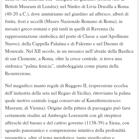
British Museum di Londra); nel Ninfeo di Livia Drusilla a Roma
(40-20 a.C.), dove ammiriamo nel giardino ad affresco, alberi di
frutta, fiori e uccelli (Museo Nazionale Romano di Roma); in
mosaici greco-romani e più tardi in quelli di Ravenna (la
rappresentazione simbolica del porto di Classe a sant’Apollinare
Nuovo), della Cappella Palatina e di Palermo e nel Duomo di
Monreale. Nel XII secolo, in un mosaico nell’abside della Basilica
di san Clemente, a Roma, oltre la croce centrale, si trova una
sinfonica “palma fenicia”, simboleggiata come pianta della
Resurrezione.
Nel magnifico manto regale di Ruggero II, (espressione eccelsa
dell’industria della seta nel Regno di Sicilia), ritroviamo la palma
quale motivo centrale (oggi conservato al Kunsthistoziesces
Museum, di Vienna). Origine della pittura di paesaggio può farsi
certamente risalire ad Ambrogio Lorenzetti con gli strepitosi
affreschi del buono e del cattivo governo (1138-39) a Siena, con
sguardo panoramico e comprensione intuitiva della profondità
prospettica, oltre al tema metaforico, tanto significativo e