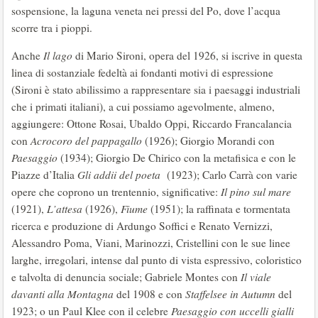
sospensione, la laguna veneta nei pressi del Po, dove l’acqua
scorre tra i pioppi.
Anche
Il lago
di Mario Sironi, opera del 1926, si iscrive in questa
linea di sostanziale fedeltà ai fondanti motivi di espressione
(Sironi è stato abilissimo a rappresentare sia i paesaggi industriali
che i primati italiani), a cui possiamo agevolmente, almeno,
aggiungere: Ottone Rosai, Ubaldo Oppi, Riccardo Francalancia
con
Acrocoro del pappagallo
(1926); Giorgio Morandi con
Paesaggio
(1934); Giorgio De Chirico con la metafisica e con le
Piazze d’Italia
Gli addii del poeta
(1923); Carlo Carrà con varie
opere che coprono un trentennio, significative:
Il pino sul mare
(1921),
L’attesa
(1926),
Fiume
(1951); la raffinata e tormentata
ricerca e produzione di Ardungo Soffici e Renato Vernizzi,
Alessandro Poma, Viani, Marinozzi, Cristellini con le sue linee
larghe, irregolari, intense dal punto di vista espressivo, coloristico
e talvolta di denuncia sociale; Gabriele Montes con
Il viale
davanti alla Montagna
del 1908 e con
Staffelsee in Autumn
del
1923; o un Paul Klee con il celebre
Paesaggio con uccelli gialli