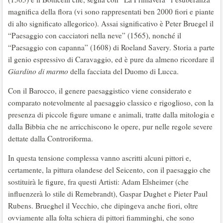
magnifica della flora (vi sono rappresentati ben 2000 fiori e piante
di alto significato allegorico). Assai significativo è Peter Bruegel il
“Paesaggio con cacciatori nella neve” (1565), nonché il
“Paesaggio con capanna” (1608) di Roeland Savery. Storia a parte
il genio espressivo di Caravaggio, ed è pure da almeno ricordare il
Giardino di marmo
della facciata del Duomo di Lucca.
Con il Barocco, il genere paesaggistico viene considerato e
comparato notevolmente al paesaggio classico e rigoglioso, con la
presenza di piccole figure umane e animali, tratte dalla mitologia e
dalla Bibbia che ne arricchiscono le opere, pur nelle regole severe
dettate dalla Controriforma.
In questa tensione complessa vanno ascritti alcuni pittori e,
certamente, la pittura olandese del Seicento, con il paesaggio che
sostituirà le figure, fra questi Artisti: Adam Elsheimer (che
influenzerà lo stile di Remebrandt), Gaspar Dughet e Pieter Paul
Rubens. Brueghel il Vecchio, che dipingeva anche fiori, oltre
ovviamente alla folta schiera di pittori fiamminghi, che sono