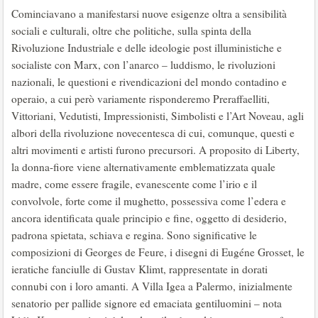
Cominciavano a manifestarsi nuove esigenze oltra a sensibilità
sociali e culturali, oltre che politiche, sulla spinta della
Rivoluzione Industriale e delle ideologie post illuministiche e
socialiste con Marx, con l’anarco – luddismo, le rivoluzioni
nazionali, le questioni e rivendicazioni del mondo contadino e
operaio, a cui però variamente risponderemo Preraffaelliti,
Vittoriani, Vedutisti, Impressionisti, Simbolisti e l’Art Noveau, agli
albori della rivoluzione novecentesca di cui, comunque, questi e
altri movimenti e artisti furono precursori. A proposito di Liberty,
la donna-fiore viene alternativamente emblematizzata quale
madre, come essere fragile, evanescente come l’irio e il
convolvole, forte come il mughetto, possessiva come l’edera e
ancora identificata quale principio e fine, oggetto di desiderio,
padrona spietata, schiava e regina. Sono significative le
composizioni di Georges de Feure, i disegni di Eugéne Grosset, le
ieratiche fanciulle di Gustav Klimt, rappresentate in dorati
connubi con i loro amanti. A Villa Igea a Palermo, inizialmente
senatorio per pallide signore ed emaciata gentiluomini – nota