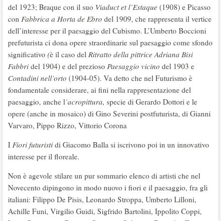
del 1923; Braque con il suo
Viaduct et l’Estaque
(1908) e Picasso
con
Fabbrica a Horta de Ebro
del 1909, che rappresenta il vertice
dell’interesse per il paesaggio del Cubismo. L’Umberto Boccioni
prefuturista ci dona opere straordinarie sul paesaggio come sfondo
significativo
(
è il caso del
Ritratto della pittrice Adriana Bisi
Fabbri
del 1904) e del prezioso
Paesaggio vicino
del 1903 e
Contadini nell’orto
(1904-05). Va detto che nel Futurismo è
fondamentale considerare, ai fini nella rappresentazione del
paesaggio, anche l
’acropittura,
specie di Gerardo Dottori e le
opere (anche in mosaico) di Gino Severini postfuturista, di Gianni
Varvaro, Pippo Rizzo, Vittorio Corona
I
Fiori futuristi
di Giacomo Balla si iscrivono poi in un innovativo
interesse per il floreale.
Non è agevole stilare un pur sommario elenco di artisti che nel
Novecento dipingono in modo nuovo i fiori e il paesaggio, fra gli
italiani: Filippo De Pisis, Leonardo Stroppa, Umberto Lilloni,
Achille Funi, Virgilio Guidi, Sigfrido Bartolini, Ippolito Coppi,