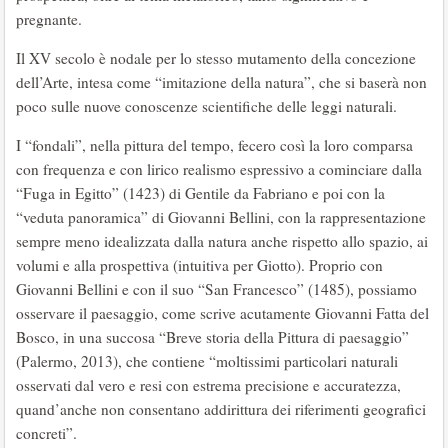
pregnante.
Il XV secolo è nodale per lo stesso mutamento della concezione
dell’Arte, intesa come “imitazione della natura”, che si baserà non
poco sulle nuove conoscenze scientifiche delle leggi naturali.
I “fondali”, nella pittura del tempo, fecero così la loro comparsa
con frequenza e con lirico realismo espressivo a cominciare dalla
“Fuga in Egitto” (1423) di Gentile da Fabriano e poi con la
“veduta panoramica” di Giovanni Bellini, con la rappresentazione
sempre meno idealizzata dalla natura anche rispetto allo spazio, ai
volumi e alla prospettiva (intuitiva per Giotto). Proprio con
Giovanni Bellini e con il suo “San Francesco” (1485), possiamo
osservare il paesaggio, come scrive acutamente Giovanni Fatta del
Bosco, in una succosa “Breve storia della Pittura di paesaggio”
(Palermo, 2013), che contiene “moltissimi particolari naturali
osservati dal vero e resi con estrema precisione e accuratezza,
quand’anche non consentano addirittura dei riferimenti geografici
concreti”.