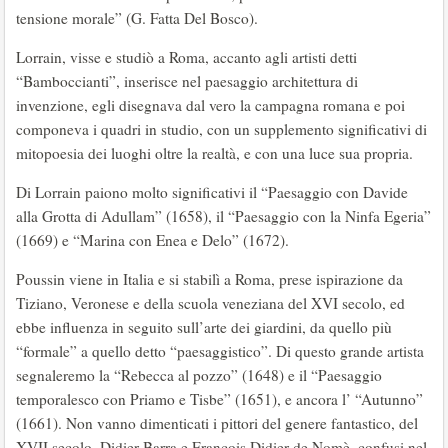
tensione morale” (G. Fatta Del Bosco).
Lorrain, visse e studiò a Roma, accanto agli artisti detti
“Bamboccianti”, inserisce nel paesaggio architettura di
invenzione, egli disegnava dal vero la campagna romana e poi
componeva i quadri in studio, con un supplemento significativi di
mitopoesia dei luoghi oltre la realtà, e con una luce sua propria.
Di Lorrain paiono molto significativi il “Paesaggio con Davide
alla Grotta di Adullam” (1658), il “Paesaggio con la Ninfa Egeria”
(1669) e “Marina con Enea e Delo” (1672).
Poussin viene in Italia e si stabilì a Roma, prese ispirazione da
Tiziano, Veronese e della scuola veneziana del XVI secolo, ed
ebbe influenza in seguito sull’arte dei giardini, da quello più
“formale” a quello detto “paesaggistico”. Di questo grande artista
segnaleremo la “Rebecca al pozzo” (1648) e il “Paesaggio
temporalesco con Priamo e Tisbe” (1651), e ancora l’ “Autunno”
(1661). Non vanno dimenticati i pittori del genere fantastico, del
XVII secolo, Didier Barra e François Didier de Nomè, confusi nel