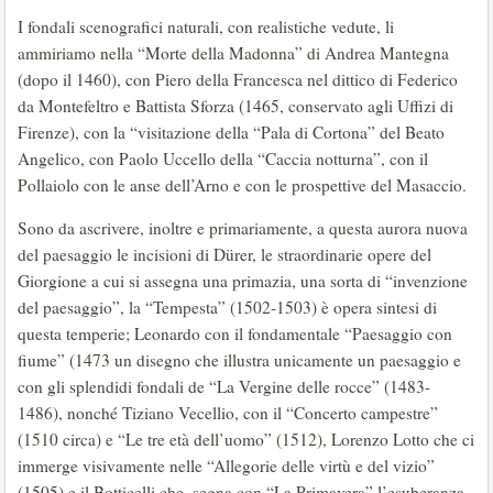
I fondali scenografici naturali, con realistiche vedute, li
ammiriamo nella “Morte della Madonna” di Andrea Mantegna
(dopo il 1460), con Piero della Francesca nel dittico di Federico
da Montefeltro e Battista Sforza (1465, conservato agli Uffizi di
Firenze), con la “visitazione della “Pala di Cortona” del Beato
Angelico, con Paolo Uccello della “Caccia notturna”, con il
Pollaiolo con le anse dell’Arno e con le prospettive del Masaccio.
Sono da ascrivere, inoltre e primariamente, a questa aurora nuova
del paesaggio le incisioni di Dürer, le straordinarie opere del
Giorgione a cui si assegna una primazia, una sorta di “invenzione
del paesaggio”, la “Tempesta” (1502-1503) è opera sintesi di
questa temperie; Leonardo con il fondamentale “Paesaggio con
fiume” (1473 un disegno che illustra unicamente un paesaggio e
con gli splendidi fondali de “La Vergine delle rocce” (1483-
1486), nonché Tiziano Vecellio, con il “Concerto campestre”
(1510 circa) e “Le tre età dell’uomo” (1512), Lorenzo Lotto che ci
immerge visivamente nelle “Allegorie delle virtù e del vizio”
(1505) e il Botticelli che, segna con “La Primavera” l’esuberanza