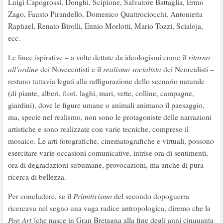
Luigi Capogrossi, Donghi, Scipione, Salvatore Battaglia, Ermo
Zago, Fausto Pirandello, Domenico Quattrociocchi, Antonietta
Raphael, Renato Birolli, Ennio Morlotti, Mario Tozzi, Scialoja,
ecc.
Le linee ispirative – a volte dettate da ideologismi come il
ritorno
all’ordine
dei Novecentisti e il
realismo socialista
dei Neorealisti –
restano tuttavia legati alla raffigurazione dello scenario naturale
(di piante, alberi, fiori, laghi, mari, vette, colline, campagne,
giardini), dove le figure umane o animali animano il paesaggio,
ma, specie nel realismo, non sono le protagoniste delle narrazioni
artistiche e sono realizzate con varie tecniche, compreso il
mosaico. Le arti fotografiche, cinematografiche e virtuali, possono
esercitare varie occasioni comunicative, intrise ora di sentimenti,
ora di degradazioni subumane, provocazioni, ma anche di pura
ricerca di bellezza.
Per concludere, se il
Primitivismo
del secondo dopoguerra
ricercava nel segno una vaga radice antropologica, diremo che la
Pop Art
(che nasce in Gran Bretagna alla fine degli anni cinquanta