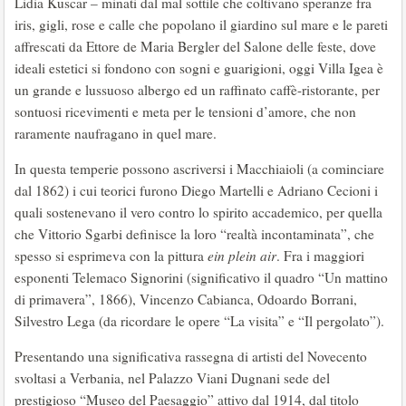
Lidia Kuscar – minati dal mal sottile che coltivano speranze fra
iris, gigli, rose e calle che popolano il giardino sul mare e le pareti
affrescati da Ettore de Maria Bergler del Salone delle feste, dove
ideali estetici si fondono con sogni e guarigioni, oggi Villa Igea è
un grande e lussuoso albergo ed un raffinato caffè-ristorante, per
sontuosi ricevimenti e meta per le tensioni d’amore, che non
raramente naufragano in quel mare.
In questa temperie possono ascriversi i Macchiaioli (a cominciare
dal 1862) i cui teorici furono Diego Martelli e Adriano Cecioni i
quali sostenevano il vero contro lo spirito accademico, per quella
che Vittorio Sgarbi definisce la loro “realtà incontaminata”, che
spesso si esprimeva con la pittura
ein plein air
. Fra i maggiori
esponenti Telemaco Signorini (significativo il quadro “Un mattino
di primavera”, 1866), Vincenzo Cabianca, Odoardo Borrani,
Silvestro Lega (da ricordare le opere “La visita” e “Il pergolato”).
Presentando una significativa rassegna di artisti del Novecento
svoltasi a Verbania, nel Palazzo Viani Dugnani sede del
prestigioso “Museo del Paesaggio” attivo dal 1914, dal titolo