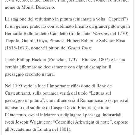
nome di Monsù Desiderio.
La stagione del vedutismo in pittura (chiamata a volta “Capricci”)
fu un genere praticato con sublimato lirismo da grandi pittori quali
Bernardo Bellotto detto Canaletto (fra le tante,
Warsaw
, del 1770),
Tiepolo, Guardi, Goya, Piranesi, Hubert Robert, e Salvator Rosa
(1615-1673), nonché i pittori del
Grand Tour.
Jacob Philipp Hackert (Prenzlau, 1737 - Firenze, 1807) e la sua
cerchia affermarono decisamente con dipinti esemplari il
paesaggio secondo natura.
Nel 1795 vede la luce l’importante riflessione di Renè de
Chateubriand, sulla botanica verità dal titolo “Lettura sul
paesaggio in pittura”, che influenzerà il Romanticismo (si pensi al
titanismo del sublime di Caspar David Friedrich) e tutto
l’Ottocento, ove si iniziarono a dipingere i paesaggi industriali
(vedi Joseph Wright con: “Cotonifici Arkwright di notte”, esposto
all’Accademia di Londra nel 1801).