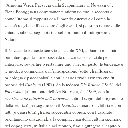
“Armonia Verdi. Paesaggi dalla Scapigliatura al Novecento”,
Elena Pontiggia ha correttamente affermato che, a seconda di
come l’uomo si rapporta con il mondo esterno e di come la
società reagisce all’accadere degli eventi, si possono notare delle
chiare tendenze negli artisti e nel loro modo di raffigurare la
Natura.
Il Novecento e questo scorcio di secolo XXI, ci hanno mostrato
per intero quanto l’arte possieda una carica sostanziale per
anticipare, sovvertire o restaurare uno stile, un gusto, le tendenze e
le mode, a cominciare dall’introspezione (sotto gli influssi di
psicologia e psicoanalisi) e con la carica rivoluzionaria che fu
propria del
Cubismo
(1907), della tedesca
Die Brücke
(1905), del
Futurismo
, (al tramonto dell’Art Nouveau, dal 1909, con la
ricostruzione futurista dell’universo,
sotto il segno del progresso e
della tecnica) per seguire con il
Dadaismo
anarco-nichilista e con
tutti (o quasi tutti) gli
ismi
succedutisi copiosi, con l’assoluto
orientamento direzionale e la compiacenza della cultura egemone
del dopoguerra, in Italia e nel mondo, fino a giungere al capitolo