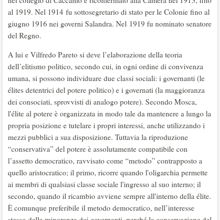
nel collegio di Caccamo e riconfermato alla Camera nel 1913, fino
al 1919. Nel 1914 fu sottosegretario di stato per le Colonie fino al
giugno 1916 nei governi Salandra. Nel 1919 fu nominato senatore
del Regno.
A lui e Vilfredo Pareto si deve l’elaborazione della teoria
dell’elitismo politico, secondo cui, in ogni ordine di convivenza
umana, si possono individuare due classi sociali: i governanti (le
élites detentrici del potere politico) e i governati (la maggioranza
dei consociati, sprovvisti di analogo potere). Secondo Mosca,
l'élite al potere è organizzata in modo tale da mantenere a lungo la
propria posizione e tutelare i propri interessi, anche utilizzando i
mezzi pubblici a sua disposizione. Tuttavia la riproduzione
“conservativa” del potere è assolutamente compatibile con
l’assetto democratico, ravvisato come “metodo” contrapposto a
quello aristocratico; il primo, ricorre quando l'oligarchia permette
ai membri di qualsiasi classe sociale l'ingresso al suo interno; il
secondo, quando il ricambio avviene sempre all'interno della élite.
È comunque preferibile il metodo democratico, nell’interesse
stesso della minoranza dei governanti, perché la conservazione del