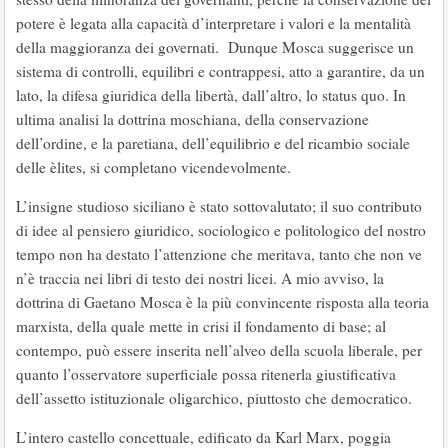
potere è legata alla capacità d’interpretare i valori e la mentalità
della maggioranza dei governati. Dunque Mosca suggerisce un
sistema di controlli, equilibri e contrappesi, atto a garantire, da un
lato, la difesa giuridica della libertà, dall’altro, lo status quo. In
ultima analisi la dottrina moschiana, della conservazione
dell’ordine, e la paretiana, dell’equilibrio e del ricambio sociale
delle èlites, si completano vicendevolmente.
L’insigne studioso siciliano è stato sottovalutato; il suo contributo
di idee al pensiero giuridico, sociologico e politologico del nostro
tempo non ha destato l’attenzione che meritava, tanto che non ve
n’è traccia nei libri di testo dei nostri licei. A mio avviso, la
dottrina di Gaetano Mosca è la più convincente risposta alla teoria
marxista, della quale mette in crisi il fondamento di base; al
contempo, può essere inserita nell’alveo della scuola liberale, per
quanto l’osservatore superficiale possa ritenerla giustificativa
dell’assetto istituzionale oligarchico, piuttosto che democratico.
L’intero castello concettuale, edificato da Karl Marx, poggia