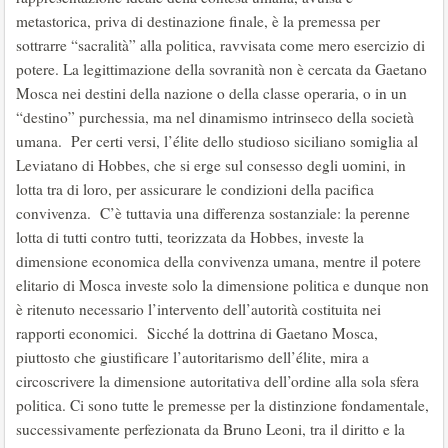
metastorica, priva di destinazione finale, è la premessa per
sottrarre “sacralità” alla politica, ravvisata come mero esercizio di
potere. La legittimazione della sovranità non è cercata da Gaetano
Mosca nei destini della nazione o della classe operaria, o in un
“destino” purchessia, ma nel dinamismo intrinseco della società
umana. Per certi versi, l’élite dello studioso siciliano somiglia al
Leviatano di Hobbes, che si erge sul consesso degli uomini, in
lotta tra di loro, per assicurare le condizioni della pacifica
convivenza. C’è tuttavia una differenza sostanziale: la perenne
lotta di tutti contro tutti, teorizzata da Hobbes, investe la
dimensione economica della convivenza umana, mentre il potere
elitario di Mosca investe solo la dimensione politica e dunque non
è ritenuto necessario l’intervento dell’autorità costituita nei
rapporti economici. Sicché la dottrina di Gaetano Mosca,
piuttosto che giustificare l’autoritarismo dell’élite, mira a
circoscrivere la dimensione autoritativa dell’ordine alla sola sfera
politica. Ci sono tutte le premesse per la distinzione fondamentale,
successivamente perfezionata da Bruno Leoni, tra il diritto e la