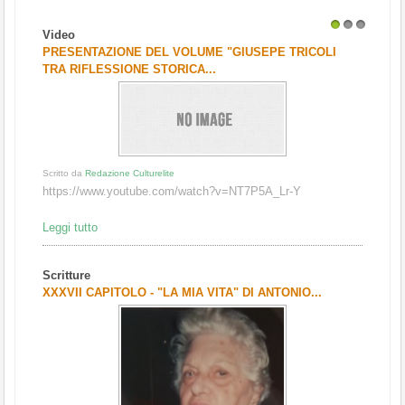
Video
1
2
3
PRESENTAZIONE DEL VOLUME "GIUSEPE TRICOLI
TRA RIFLESSIONE STORICA...
Scritto da
Redazione Culturelite
https://www.youtube.com/watch?v=NT7P5A_Lr-Y
Leggi tutto
Scritture
XXXVII CAPITOLO - "LA MIA VITA" DI ANTONIO...