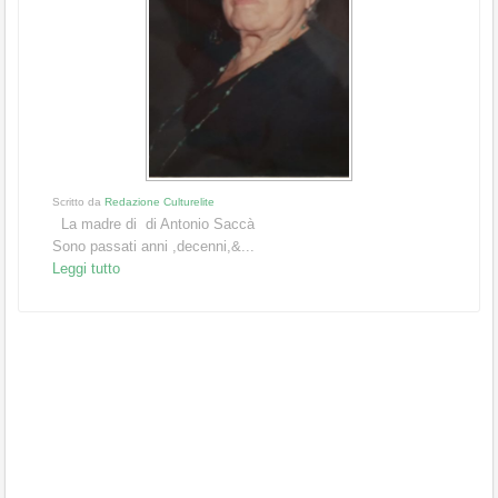
Scritto da
Redazione Culturelite
La madre di di Antonio Saccà
Sono passati anni ,decenni,&...
Leggi tutto