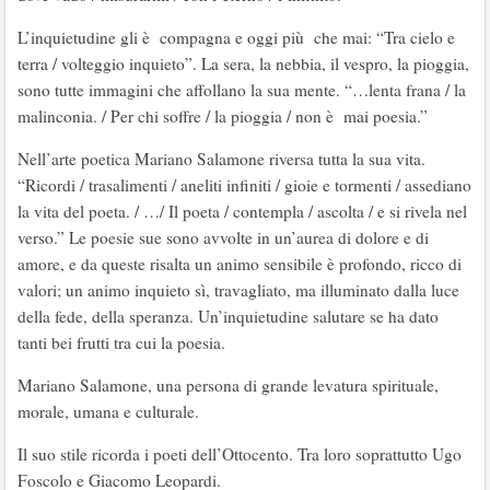
L’inquietudine gli è compagna e oggi più che mai: “Tra cielo e
terra / volteggio inquieto”. La sera, la nebbia, il vespro, la pioggia,
sono tutte immagini che affollano la sua mente. “…lenta frana / la
malinconia. / Per chi soffre / la pioggia / non è mai poesia.”
Nell’arte poetica Mariano Salamone riversa tutta la sua vita.
“Ricordi / trasalimenti / aneliti infiniti / gioie e tormenti / assediano
la vita del poeta. / …/ Il poeta / contempla / ascolta / e si rivela nel
verso.” Le poesie sue sono avvolte in un’aurea di dolore e di
amore, e da queste risalta un animo sensibile è profondo, ricco di
valori; un animo inquieto sì, travagliato, ma illuminato dalla luce
della fede, della speranza. Un’inquietudine salutare se ha dato
tanti bei frutti tra cui la poesia.
Mariano Salamone, una persona di grande levatura spirituale,
morale, umana e culturale.
Il suo stile ricorda i poeti dell’Ottocento. Tra loro soprattutto Ugo
Foscolo e Giacomo Leopardi.