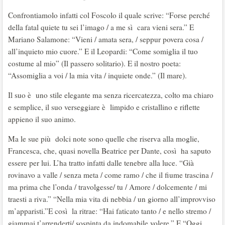
Confrontiamolo infatti col Foscolo il quale scrive: “Forse perché
della fatal quiete tu sei l’imago / a me sì cara vieni sera.” E
Mariano Salamone: “Vieni / amata sera, / seppur povera cosa /
all’inquieto mio cuore.” E il Leopardi: “Come somiglia il tuo
costume al mio” (Il passero solitario). E il nostro poeta:
“Assomiglia a voi / la mia vita / inquiete onde.” (Il mare).
Il suo è uno stile elegante ma senza ricercatezza, colto ma chiaro
e semplice, il suo verseggiare è limpido e cristallino e riflette
appieno il suo animo.
Ma le sue più dolci note sono quelle che riserva alla moglie,
Francesca, che, quasi novella Beatrice per Dante, così ha saputo
essere per lui. L’ha tratto infatti dalle tenebre alla luce. “Già
rovinavo a valle / senza meta / come ramo / che il fiume trascina /
ma prima che l’onda / travolgesse/ tu / Amore / dolcemente / mi
traesti a riva.” “Nella mia vita di nebbia / un giorno all’improvviso
m’apparisti.”E così la ritrae: “Hai faticato tanto / e nello stremo /
giammai t’arrenderti/ sospinta da indomabile volere.” E “Oggi