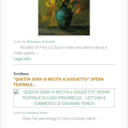
Scritto da
Redazione Culturelite
Rosalba Di Pisa La Duca è stata una pittrice attiva e
molto apprez...
Leggi tutto
Scritture
“QUESTA SERA SI RECITA A SOGGETTO” OPERA
TEATRALE...
Scritto da
Giovanni Teresi
Dopo Sei personaggi in cerca d’autore e&nb...