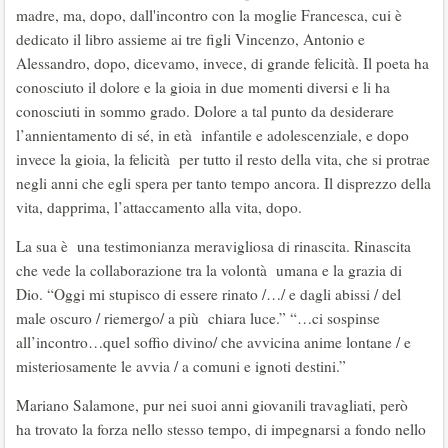
madre, ma, dopo, dall'incontro con la moglie Francesca, cui è
dedicato il libro assieme ai tre figli Vincenzo, Antonio e
Alessandro, dopo, dicevamo, invece, di grande felicità. Il poeta ha
conosciuto il dolore e la gioia in due momenti diversi e li ha
conosciuti in sommo grado. Dolore a tal punto da desiderare
l’annientamento di sé, in età infantile e adolescenziale, e dopo
invece la gioia, la felicità per tutto il resto della vita, che si protrae
negli anni che egli spera per tanto tempo ancora. Il disprezzo della
vita, dapprima, l’attaccamento alla vita, dopo.
La sua è una testimonianza meravigliosa di rinascita. Rinascita
che vede la collaborazione tra la volontà umana e la grazia di
Dio. “Oggi mi stupisco di essere rinato /…/ e dagli abissi / del
male oscuro / riemergo/ a più chiara luce.” “…ci sospinse
all’incontro…quel soffio divino/ che avvicina anime lontane / e
misteriosamente le avvia / a comuni e ignoti destini.”
Mariano Salamone, pur nei suoi anni giovanili travagliati, però
ha trovato la forza nello stesso tempo, di impegnarsi a fondo nello