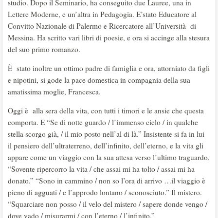
studio. Dopo il Seminario, ha conseguito due Lauree, una in
Lettere Moderne, e un’altra in Pedagogia. E’stato Educatore al
Convitto Nazionale di Palermo e Ricercatore all’Università di
Messina. Ha scritto vari libri di poesie, e ora si accinge alla stesura
del suo primo romanzo.
È stato inoltre un ottimo padre di famiglia e ora, attorniato da figli
e nipotini, si gode la pace domestica in compagnia della sua
amatissima moglie, Francesca.
Oggi è alla sera della vita, con tutti i timori e le ansie che questa
comporta. E “Se di notte guardo / l’immenso cielo / in qualche
stella scorgo già, / il mio posto nell’al di là.” Insistente si fa in lui
il pensiero dell’ultraterreno, dell’infinito, dell’eterno, e la vita gli
appare come un viaggio con la sua attesa verso l’ultimo traguardo.
“Sovente ripercorro la vita / che assai mi ha tolto / assai mi ha
donato.” “Sono in cammino / non so l’ora di arrivo …il viaggio è
pieno di agguati / e l’approdo lontano / sconosciuto.” Il mistero.
“Squarciare non posso / il velo del mistero / sapere donde vengo /
dove vado / misurarmi / con l’eterno / l’infinito.”