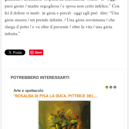
puoi gioire / madre orgogliosa / e sposa non certo infelice.” Con
lei il dolore si mutò in gioia e perciò oggi egli può dire: “Una
gioia stasera / mi prende infinita. / Una gioia sovrumana / che
slarga il petto / e va oltre il presente / oltre la vita / una gioia
infinita.”
Save
POTREBBERO INTERESSARTI
Arte e spettacolo
1
2
3
"ROSALBA DI PISA LA DUCA, PITTRICE DEL...