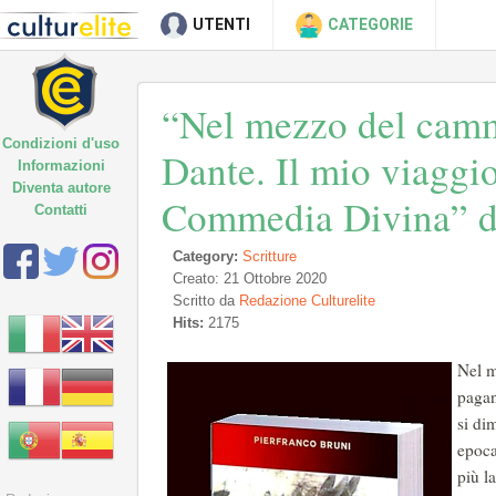
UTENTI
CATEGORIE
“Nel mezzo del camm
Condizioni d'uso
Dante. Il mio viaggio
Informazioni
Diventa autore
Commedia Divina” di
Contatti
Category:
Scritture
Creato: 21 Ottobre 2020
Scritto da
Redazione Culturelite
Hits:
2175
Nel m
pagan
si di
epoca
più l