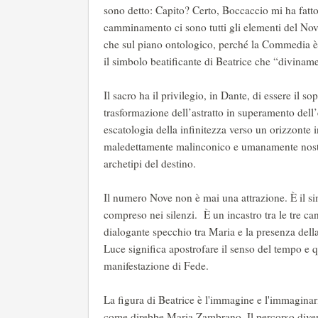
sono detto: Capito? Certo, Boccaccio mi ha fatto
camminamento ci sono tutti gli elementi del No
che sul piano ontologico, perché la Commedia è D
il simbolo beatificante di Beatrice che “diviname
Il sacro ha il privilegio, in Dante, di essere il s
trasformazione dell’astratto in superamento dell’
escatologia della infinitezza verso un orizzonte 
maledettamente malinconico e umanamente nostal
archetipi del destino.
Il numero Nove non è mai una attrazione. È il si
compreso nei silenzi. È un incastro tra le tre ca
dialogante specchio tra Maria e la presenza della
Luce significa apostrofare il senso del tempo e qu
manifestazione di Fede.
La figura di Beatrice è l'immagine e l'immaginar
come direbbe Maria Zambrano. Il percorso divent