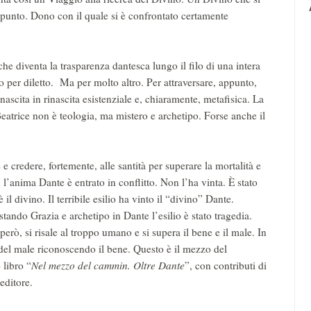
punto. Dono con il quale si è confrontato certamente
e diventa la trasparenza dantesca lungo il filo di una intera
o per diletto. Ma per molto altro. Per attraversare, appunto,
ascita in rinascita esistenziale e, chiaramente, metafisica. La
 Beatrice non è teologia, ma mistero e archetipo. Forse anche il
e credere, fortemente, alle santità per superare la mortalità e
 l’anima Dante è entrato in conflitto. Non l’ha vinta. È stato
è il divino. Il terribile esilio ha vinto il “divino” Dante.
stando Grazia e archetipo in Dante l’esilio è stato tragedia.
rò, si risale al troppo umano e si supera il bene e il male. In
del male riconoscendo il bene. Questo è il mezzo del
 libro “
Nel mezzo del cammin. Oltre Dante
”, con contributi di
editore.