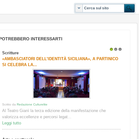
POTREBBERO INTERESSARTI
Scritture
1
2
3
«AMBASCIATORI DELL’IDENTITÀ SICILIANA», A PARTINICO
SI CELEBRA LA...
Scritto da
Redazione Culturelite
Al Teatro Gianì la terza edizione della manifestazione che
valorizza eccellenze e percorsi legat...
Leggi tutto