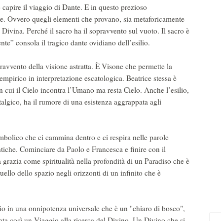
 capire il viaggio di Dante. E in questo prezioso
ve. Ovvero quegli elementi che provano, sia metaforicamente
ivina. Perché il sacro ha il sopravvento sul vuoto. Il sacro è
nte” consola il tragico dante ovidiano dell’esilio.
opravvento della visione astratta. È Visone che permette la
empirico in interpretazione escatologica. Beatrice stessa è
in cui il Cielo incontra l’Umano ma resta Cielo. Anche l’esilio,
gico, ha il rumore di una esistenza aggrappata agli
mbolico che ci cammina dentro e ci respira nelle parole
ntiche. Cominciare da Paolo e Francesca e finire con il
 grazia come spiritualità nella profondità di un Paradiso che è
ello dello spazio negli orizzonti di un infinito che è
io in una onnipotenza universale che è un "chiaro di bosco",
a così un Viaggio alla ricerca del Divino. Un Divino che si