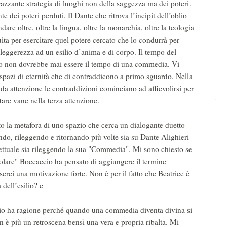
azzante strategia di luoghi non della saggezza ma dei poteri.
te dei poteri perduti. Il Dante che ritrova l’incipit dell’oblio
dare oltre, oltre la lingua, oltre la monarchia, oltre la teologia
uita per esercitare quel potere cercato che lo condurrà per
leggerezza ad un esilio d’anima e di corpo. Il tempo del
o non dovrebbe mai essere il tempo di una commedia. Vi
spazi di eternità che di contraddicono a primo sguardo. Nella
da attenzione le contraddizioni cominciano ad affievolirsi per
tare vane nella terza attenzione.
to la metafora di uno spazio che cerca un dialogante duetto
do, rileggendo e ritornando più volte sia su Dante Alighieri
llettuale sia rileggendo la sua "Commedia". Mi sono chiesto se
olare" Boccaccio ha pensato di aggiungere il termine
erci una motivazione forte. Non è per il fatto che Beatrice è
dell’esilio? c
io ha ragione perché quando una commedia diventa divina si
on è più un retroscena bensì una vera e propria ribalta. Mi