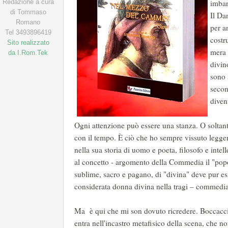
Redazione a cura
imbar
di Tommaso
Il Dan
Romano
per an
Tel 3493896419
costr
Sito realizzato
mera 
da I.Rom.Tek
divin
sono 
secon
diven
Ogni attenzione può essere una stanza. O soltan
con il tempo. È ciò che ho sempre vissuto leggen
nella sua storia di uomo e poeta, filosofo e inte
al concetto - argomento della Commedia il "pop
sublime, sacro e pagano, di "divina" deve pur ess
considerata donna divina nella tragi – commedia 
Ma è qui che mi son dovuto ricredere. Boccacc
entra nell'incastro metafisico della scena, che n