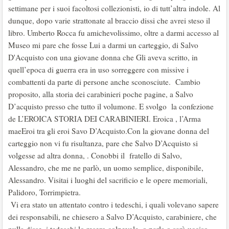
settimane per i suoi facoltosi collezionisti, io di tutt’altra indole. Al
dunque, dopo varie strattonate al braccio dissi che avrei steso il
libro. Umberto Rocca fu amichevolissimo, oltre a darmi accesso al
Museo mi pare che fosse Lui a darmi un carteggio, di Salvo
D'Acquisto con una giovane donna che Gli aveva scritto, in
quell’epoca di guerra era in uso sorreggere con missive i
combattenti da parte di persone anche sconosciute. Cambio
proposito, alla storia dei carabinieri poche pagine, a Salvo
D’acquisto presso che tutto il volumone. E svolgo la confezione
de L’EROICA STORIA DEI CARABINIERI. Eroica , l’Arma
maeEroi tra gli eroi Savo D’Acquisto.Con la giovane donna del
carteggio non vi fu risultanza, pare che Salvo D’Acquisto si
volgesse ad altra donna, . Conobbi il fratello di Salvo,
Alessandro, che me ne parlò, un uomo semplice, disponibile,
Alessandro. Visitai i luoghi del sacrificio e le opere memoriali,
Palidoro, Torrimpietra.
Vi era stato un attentato contro i tedeschi, i quali volevano sapere
dei responsabili, ne chiesero a Salvo D’Acquisto, carabiniere, che