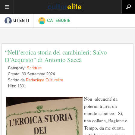
UTENTI
CATEGORIE
“Nell’eroica storia dei carabinieri: Salvo
D’Acquisto” di Antonio Saccà
Category:
Scritture
Creato: 30 Settembre 2024
Scritto da
Redazione Culturelite
Hits:
1301
Non alcunché da
potermi trarre, un
mondo estraneo. Sì,
una collana, Ragione e
Tempo, da me curata,