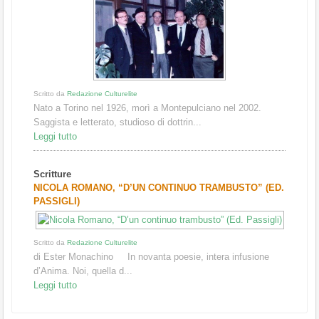
Scritto da
Redazione Culturelite
Nato a Torino nel 1926, morì a Montepulciano nel 2002.
Saggista e letterato, stu­dioso di dottrin...
Leggi tutto
Scritture
NICOLA ROMANO, “D’UN CONTINUO TRAMBUSTO” (ED.
PASSIGLI)
Scritto da
Redazione Culturelite
di Ester Monachino In novanta poesie, intera infusione
d’Anima. Noi, quella d...
Leggi tutto