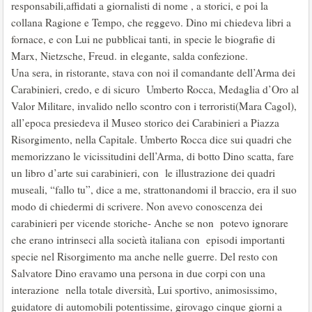
responsabili,affidati a giornalisti di nome , a storici, e poi la
collana Ragione e Tempo, che reggevo. Dino mi chiedeva libri a
fornace, e con Lui ne pubblicai tanti, in specie le biografie di
Marx, Nietzsche, Freud. in elegante, salda confezione.
Una sera, in ristorante, stava con noi il comandante dell’Arma dei
Carabinieri, credo, e di sicuro Umberto Rocca, Medaglia d’Oro al
Valor Militare, invalido nello scontro con i terroristi(Mara Cagol),
all’epoca presiedeva il Museo storico dei Carabinieri a Piazza
Risorgimento, nella Capitale. Umberto Rocca dice sui quadri che
memorizzano le vicissitudini dell’Arma, di botto Dino scatta, fare
un libro d’arte sui carabinieri, con le illustrazione dei quadri
museali, “fallo tu”, dice a me, strattonandomi il braccio, era il suo
modo di chiedermi di scrivere. Non avevo conoscenza dei
carabinieri per vicende storiche- Anche se non potevo ignorare
che erano intrinseci alla società italiana con episodi importanti
specie nel Risorgimento ma anche nelle guerre. Del resto con
Salvatore Dino eravamo una persona in due corpi con una
interazione nella totale diversità, Lui sportivo, animosissimo,
guidatore di automobili potentissime, girovago cinque giorni a