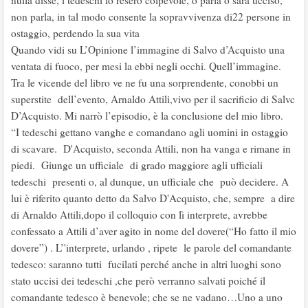
nulla disse, i tedeschi lo resero colpevole, o parla o sarà ucciso,
non parla, in tal modo consente la sopravvivenza di22 persone in
ostaggio, perdendo la sua vita
Quando vidi su L’Opinione l’immagine di Salvo d’Acquisto una
ventata di fuoco, per mesi la ebbi negli occhi. Quell’immagine.
Tra le vicende del libro ve ne fu una sorprendente, conobbi un
superstite dell’evento, Arnaldo Attili,vivo per il sacrificio di Salvc
D’Acquisto. Mi narrò l’episodio, è la conclusione del mio libro.
“I tedeschi gettano vanghe e comandano agli uomini in ostaggio
di scavare. D'Acquisto, seconda Attili, non ha vanga e rimane in
piedi. Giunge un ufficiale di grado maggiore agli ufficiali
tedeschi presenti o, al dunque, un ufficiale che può decidere. A
lui è riferito quanto detto da Salvo D'Acquisto, che, sempre a dire
di Arnaldo Attili,dopo il colloquio con lì interprete, avrebbe
confessato a Attili d’aver agito in nome del dovere(“Ho fatto il mio
dovere”) . L’'interprete, urlando , ripete le parole del comandante
tedesco: saranno tutti fucilati perché anche in altri luoghi sono
stato uccisi dei tedeschi ,che però verranno salvati poiché il
comandante tedesco è benevole; che se ne vadano…Uno a uno