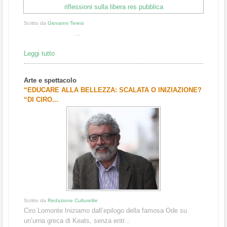
Scritto da
Giovanni Teresi
...
Leggi tutto
Arte e spettacolo
“EDUCARE ALLA BELLEZZA: SCALATA O INIZIAZIONE?
“DI CIRO...
Scritto da
Redazione Culturelite
Ciro Lomonte Iniziamo dall’epilogo della famosa Ode su
un’urna greca di Keats, senza entr...