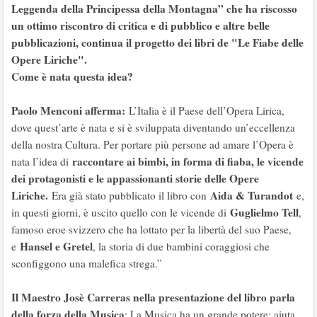
Leggenda della Principessa della Montagna” che ha riscosso
un ottimo riscontro di critica e di pubblico e altre belle
pubblicazioni, continua il progetto dei libri de "Le Fiabe delle
Opere Liriche".
Come è nata questa idea?
Paolo Menconi afferma:
L’Italia è il Paese dell’Opera Lirica,
dove quest’arte è nata e si è sviluppata diventando un’eccellenza
della nostra Cultura. Per portare più persone ad amare l’Opera è
raccontare ai bimbi, in forma di fiaba, le vicende
nata l’idea di
dei protagonisti e le appassionanti storie delle Opere
Liriche.
Aida & Turandot
Era già stato pubblicato il libro con
e,
Guglielmo Tell
in questi giorni, è uscito quello con le vicende di
,
famoso eroe svizzero che ha lottato per la libertà del suo Paese,
Hansel e Gretel
e
, la storia di due bambini coraggiosi che
sconfiggono una malefica strega.”
Il Maestro Josè Carreras nella presentazione del libro parla
della forza della Musica
: La Musica ha un grande potere: aiuta