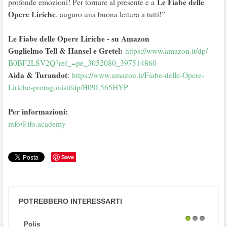
Le Fiabe delle
profonde emozioni! Per tornare al presente e a
Opere Liriche
, auguro una buona lettura a tutti!”
Le Fiabe delle Opere Liriche - su Amazon
Guglielmo Tell & Hansel e Gretel:
https://www.amazon.it/dp/
B0BF2LSV2Q?ref_=pe_3052080_
397514860
Aida & Turandot
:
https://www.amazon.it/Fiabe-
delle-Opere-
Liriche-
protagonisti/dp/B09L565HYP
Per informazioni:
info@ifo.academy
Save
POTREBBERO INTERESSARTI
Polis
1
2
3