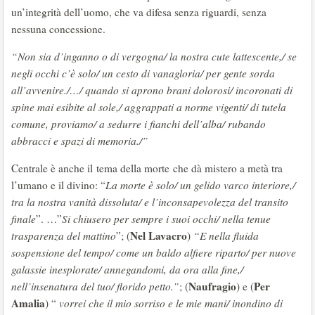
un’integrità dell’uomo, che va difesa senza riguardi, senza
nessuna concessione.
“Non sia d’inganno o di vergogna/ la nostra cute lattescente,/ se
negli occhi c’è solo/ un cesto di vanagloria/ per gente sorda
all’avvenire./…/ quando si aprono brani dolorosi/ incoronati di
spine mai esibite al sole,/ aggrappati a norme vigenti/ di tutela
comune, proviamo/ a sedurre i fianchi dell’alba/ rubando
abbracci e spazi di memoria./”
Centrale è anche il tema della morte che dà mistero a metà tra
l’umano e il divino: “
La morte è solo/ un gelido varco interiore,/
tra la nostra vanità dissoluta/ e l’inconsapevolezza del transito
finale
”. …”
Si chiusero per sempre i suoi occhi/ nella tenue
Nel Lavacro
trasparenza del mattino
”; (
)
“E nella fluida
sospensione del tempo/ come un baldo alfiere riparto/ per nuove
galassie inesplorate/ annegandomi, da ora alla fine,/
Naufragio
Per
nell’insenatura del tuo/ florido petto.”
; (
) e (
Amalia
) “
vorrei che il mio sorriso e le mie mani/ inondino di