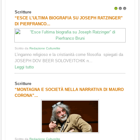
Scritture
1
2
3
“ESCE L’ULTIMA BIOGRAFIA SU JOSEPH RATZINGER”
DI PIERFRANCO...
Scritto da
Redazione Culturelite
L’inganno religioso e la cristianità come filosofia spiegati da
JOSEPH DOV BEER SOLOVEITCHIK n...
Leggi tutto
Scritture
“MONTAGNA E SOCIETÀ NELLA NARRATIVA DI MAURO
CORONA”...
Scritto da
Redazione Culturelite