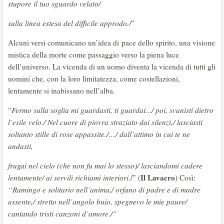
stupore il tuo sguardo velato/
sulla linea estesa del difficile approdo./
”
Alcuni versi comunicano un’idea di pace dello spirito, una visione
mistica della morte come passaggio verso la piena luce
dell’universo. La vicenda di un uomo diventa la vicenda di tutti gli
uomini che, con la loro limitatezza, come costellazioni,
lentamente si inabissano nell’alba.
“
Fermo sulla soglia mi guardasti, ti guardai.../ poi, svanisti dietro
l’esile velo./ Nel cuore di piovra straziato dai silenzi,/ lasciasti
soltanto stille di rose appassite./…/ dall’attimo in cui te ne
andasti,
frugai nel cielo (che non fu mai lo stesso)/ lasciandomi cadere
Il Lavacro
lentamente/ ai servili richiami interiori
./” (
) Così:
“Ramingo e solitario nell’anima,/ orfano di padre e di madre
assente,/ stretto nell’angolo buio, spegnevo le mie paure/
cantando tristi canzoni d’amore./”