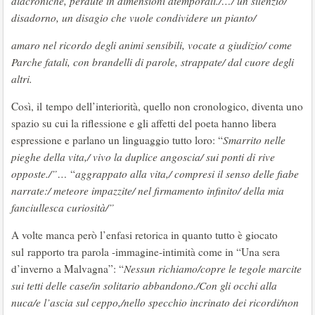
diacroniche, perdute in dimensioni atemporali./…/ un silenzio/
disadorno, un disagio che vuole condividere un pianto/
amaro nel ricordo degli animi sensibili, vocate a giudizio/ come
Parche fatali, con brandelli di parole, strappate/ dal cuore degli
altri.
Così, il tempo dell’interiorità, quello non cronologico, diventa uno
spazio su cui la riflessione e gli affetti del poeta hanno libera
espressione e parlano un linguaggio tutto loro: “
Smarrito nelle
pieghe della vita,/ vivo la duplice angoscia/ sui ponti di rive
opposte./”…
“
aggrappato alla vita,/ compresi il senso delle fiabe
narrate:/ meteore impazzite/ nel firmamento infinito/ della mia
fanciullesca curiosità/”
A volte manca però l’enfasi retorica in quanto tutto è giocato
sul rapporto tra parola -immagine-intimità come in “Una sera
d’inverno a Malvagna”: “
Nessun richiamo/copre le tegole marcite
sui tetti delle case/in solitario abbandono./Con gli occhi alla
nuca/e l’ascia sul ceppo,/nello specchio incrinato dei ricordi/non