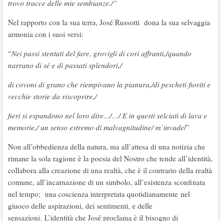
trovo tracce delle mie sembianze./”
Nel rapporto con la sua terra, José Russotti dona la sua selvaggia
armonia con i suoi versi:
“
Nei passi stentati del fare, grovigli di cori affranti,/quando
narrano di sé e di passati splendori,/
di covoni di grano che riempivano la pianura,/di pescheti fioriti e
vecchie storie da riscoprire,/
fieri si espandono nel loro dire.../…/ E in questi selciati di lava e
memorie,/ un senso estremo di malvagnitudine/ m’invade
/”
Non all’obbedienza della natura, ma all’attesa di una notizia che
rimane la sola ragione è la poesia del Nostro che tende all’identità,
collabora alla creazione di una realtà, che è il contrario della realtà
comune, all’incarnazione di un simbolo, all’esistenza sconfinata
nel tempo; una coscienza interpretata quotidianamente nel
giuoco delle aspirazioni, dei sentimenti, e delle
sensazioni. L’identità che José proclama è il bisogno di