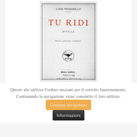
Scritto da
Redazione Culturelite
Questo sito utilizza Cookies necesari per il corretto funzionamento.
Pubblicata nel 1912 sul «Corriere della sera», la novella Tu
Continuando la navigazione viene consentito il loro utilizzo.
ridi fu successivamente inserita nella ...
Continua navigazione
Leggi tutto
Informazioni