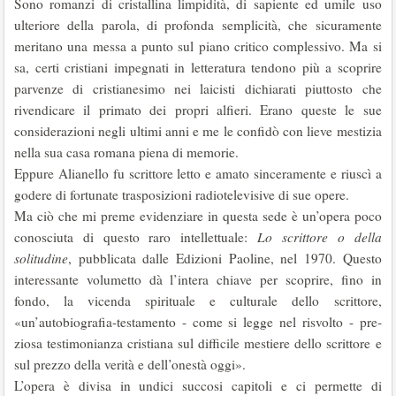
Sono romanzi di cristallina limpidità, di sapiente ed umile uso
ulteriore della parola, di profonda semplicità, che sicuramente
meritano una messa a punto sul piano critico complessivo. Ma si
sa, certi cristiani impegnati in letteratura tendono più a scoprire
parvenze di cristianesimo nei laicisti di­chiarati piuttosto che
rivendicare il primato dei propri alfieri. Erano queste le sue
considerazioni negli ultimi anni e me le confidò con lieve mestizia
nella sua casa romana piena di memorie.
Eppure Alianello fu scrittore letto e amato sinceramente e riuscì a
gode­re di fortunate trasposizioni radiotelevisive di sue opere.
Ma ciò che mi preme evidenziare in questa sede è un’opera poco
cono­sciuta di questo raro intellettuale:
Lo scrittore o della
solitudine
, pubblicata dalle Edizioni Paoline, nel 1970. Questo
interessante volumetto dà l’inte­ra chiave per scoprire, fino in
fondo, la vicenda spirituale e culturale dello scrittore,
«un’autobiografia-testamento - come si legge nel risvolto - pre­
ziosa testimonianza cristiana sul difficile mestiere dello scrittore e
sul prez­zo della verità e dell’onestà oggi».
L’opera è divisa in undici succosi capitoli e ci permette di