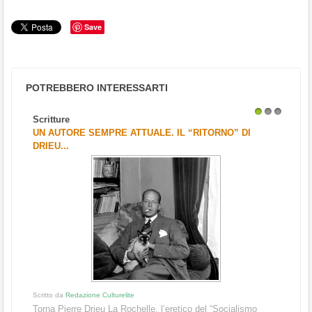
Save
POTREBBERO INTERESSARTI
Scritture
1
2
3
UN AUTORE SEMPRE ATTUALE. IL “RITORNO” DI
DRIEU...
Scritto da
Redazione Culturelite
Torna Pierre Drieu La Rochelle, l’eretico del “Socialismo