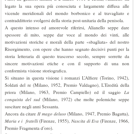
legato la sua opera più conosciuta e largamente diffusa alle
vicende meridionali del mondo borbonico e al travagliato e
contraddittorio svolgersi della storia post-unitaria della penisola.
A questo intenso ed amorevole riferirsi, Alianello seppe dare
spessore di mito, seppe dar voce al mondo dei vinti, alle
motivazioni storiche e mo­rali della parte «sbagliata» del nostro
Risorgimento, con opere che han­no segnato decisivi punti per la
storia letteraria di questo trascorso secolo, sempre sorrette da
sincere motivazioni etiche e con il supporto di una non
conformista visione storiografica.
Si situano in questa visione i romanzi L’Alfiere (Torino, 1942),
Solda­ti del re (Milano, 1952, Premio Valdagno), L’Eredità della
priora (Milano, 1963, Premio Campiello) ed il saggio
La
conquista del sud
(Milano, 1972) che molte polemiche seppe
suscitare negli anni Sessanta.
Ancora da citare
II mago deluso
(Milano, 1947, Premio Bagutta),
Maria e i fratelli
(Firenze, 1955),
Nascita di Eva
(Firenze, 1966,
Premio Fragmenta d’oro).