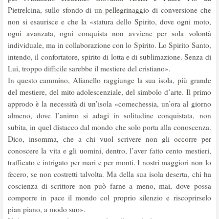
Pietrelcina, sullo sfondo di un pellegrinaggio di conversione che
non si esaurisce e che la «statura dello Spirito, dove ogni moto,
ogni avanzata, ogni conquista non avviene per sola volontà
individuale, ma in collabora­zione con lo Spirito. Lo Spirito Santo,
intendo, il confortatore, spirito di lotta e di sublimazione. Senza di
Lui, troppo difficile sarebbe il mestiere del cristiano».
In questo cammino, Alianello raggiunge la sua isola, più grande
del me­stiere, del mito adolescenziale, del simbolo d’arte. Il primo
approdo è la ne­cessità di un’isola «comechessia, un’ora al giorno
almeno, dove l’animo si adagi in solitudine conquistata, non
subita, in quel distacco dal mondo che solo porta alla conoscenza.
Dico, insomma, che a chi vuol scrivere non gli occorre per
conoscere la vita e gli uomini, dentro, l’aver fatto cento mestieri,
trafficato e intrigato per mari e per monti. I nostri maggiori non lo
fecero, se non costretti talvolta. Ma della sua isola deserta, chi ha
coscienza di scrit­tore non può farne a meno, mai, dove possa
comporre in pace il mondo col proprio silenzio e riscoprirselo
pian piano, a modo suo».