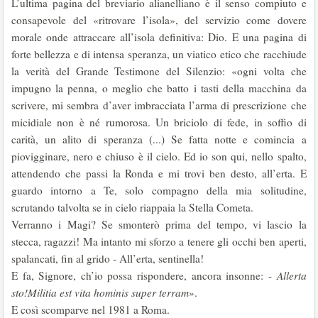
L’ultima pagina del breviario alianelliano è il senso compiuto e
consa­pevole del «ritrovare l’isola», del servizio come dovere
morale onde at­traccare all’isola definitiva: Dio. E una pagina di
forte bellezza e di intensa speranza, un viatico etico che racchiude
la verità del Grande Testimone del Silenzio: «ogni volta che
impugno la penna, o meglio che batto i tasti della macchina da
scrivere, mi sembra d’aver imbracciata l’arma di prescrizione che
micidiale non è né rumorosa. Un briciolo di fede, in soffio di
carità, un alito di speranza (...) Se fatta notte e comincia a
piovigginare, nero e chiuso è il cielo. Ed io son qui, nello spalto,
attendendo che passi la Ronda e mi trovi ben desto, all’erta. E
guardo intorno a Te, solo compagno della mia solitudine,
scrutando talvolta se in cielo riappaia la Stella Cometa.
Verranno i Magi? Se smonterò prima del tempo, vi lascio la
stecca, ra­gazzi! Ma intanto mi sforzo a tenere gli occhi ben aperti,
spalancati, fin al grido - All’erta, sentinella!
E fa, Signore, ch’io possa rispondere, ancora insonne: -
Allerta
sto!Mi­litia est vita hominis super terram
».
E così scomparve nel 1981 a Roma.