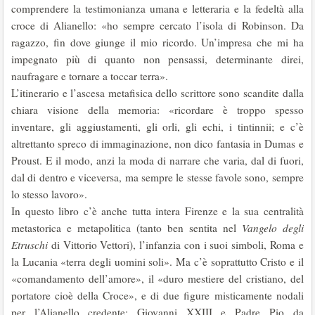
comprendere la testimonianza umana e letteraria e la fedeltà alla
croce di Alianello: «ho sempre cercato l’isola di Robinson. Da
ragazzo, fin dove giunge il mio ricor­do. Un’impresa che mi ha
impegnato più di quanto non pensassi, determi­nante direi,
naufragare e tornare a toccar terra».
L’itinerario e l’ascesa metafisica dello scrittore sono scandite dalla
chia­ra visione della memoria: «ricordare è troppo spesso
inventare, gli aggiusta­menti, gli orli, gli echi, i tintinnii; e c’è
altrettanto spreco di immaginazione, non dico fantasia in Dumas e
Proust. E il modo, anzi la moda di narrare che varia, dal di fuori,
dal di dentro e viceversa, ma sempre le stesse favole sono, sempre
lo stesso lavoro».
In questo libro c’è anche tutta intera Firenze e la sua centralità
metasto­rica e metapolitica (tanto ben sentita nel
Vangelo degli
Etruschi
di Vittorio Vettori), l’infanzia con i suoi simboli, Roma e
la Lucania «terra degli uo­mini soli». Ma c’è soprattutto Cristo e il
«comandamento dell’amore», il «duro mestiere del cristiano, del
portatore cioè della Croce», e di due fi­gure misticamente nodali
per l’Alianello credente: Giovanni XXIII e Padre Pio da