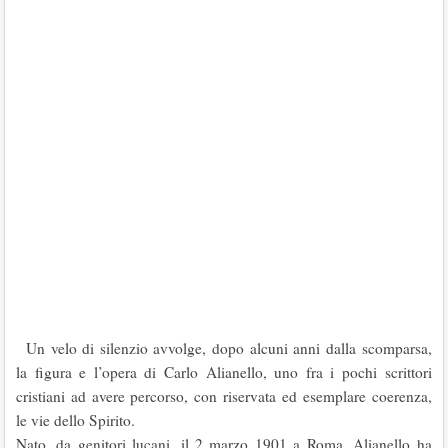
Un velo di silenzio avvolge, dopo alcuni anni dalla scomparsa,
la figura e l’opera di Carlo Alianello, uno fra i pochi scrittori
cristiani ad avere percor­so, con riservata ed esemplare coerenza,
le vie dello Spirito.
Nato, da genitori lucani, il 2 marzo 1901 a Roma, Alianello ha